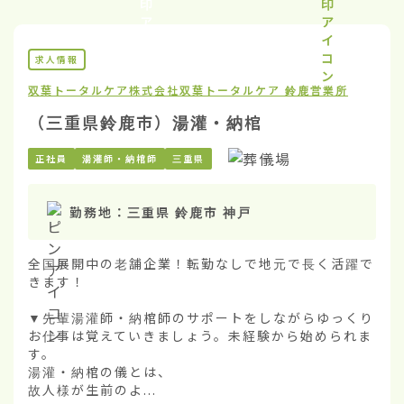
求人情報
双葉トータルケア株式会社
双葉トータルケア 鈴鹿営業所
（三重県鈴鹿市）湯灌・納棺
正社員
湯灌師・納棺師
三重県
勤務地：
三重県 鈴鹿市 神戸
全国展開中の老舗企業！転勤なしで地元で長く活躍で
きます！

▼先輩湯灌師・納棺師のサポートをしながらゆっくり
お仕事は覚えていきましょう。未経験から始められま
す。

湯灌・納棺の儀とは、

故人様が生前のよ...