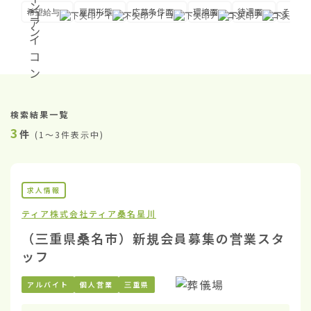
希望給与
雇用形態
応募条件面
環境面
待遇面
その他
検索結果一覧
3
件
(
1〜3件表示中
)
求人情報
ティア株式会社
ティア桑名星川
（三重県桑名市）新規会員募集の営業スタ
ッフ
アルバイト
個人営業
三重県