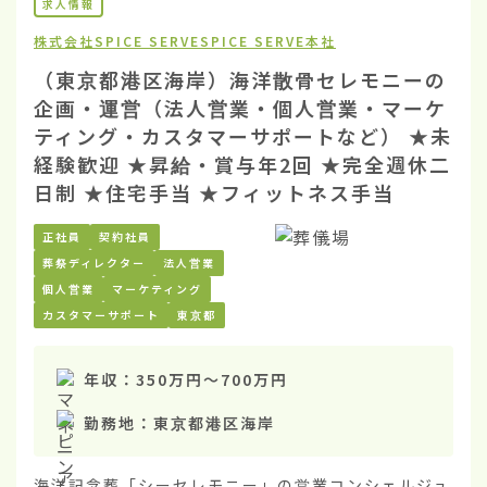
求人情報
株式会社SPICE SERVE
SPICE SERVE本社
（東京都港区海岸）海洋散骨セレモニーの
企画・運営（法人営業・個人営業・マーケ
ティング・カスタマーサポートなど） ★未
経験歓迎 ★昇給・賞与年2回 ★完全週休二
日制 ★住宅手当 ★フィットネス手当
正社員
契約社員
葬祭ディレクター
法人営業
個人営業
マーケティング
カスタマーサポート
東京都
年収：
350万円
〜
700万円
勤務地：
東京都港区海岸
海洋記念葬「シーセレモニー」の営業コンシェルジュ