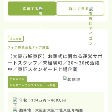
応募する
詳しく見る
求人情報
ティア株式会社
ティア蒲生
（大阪市城東区）お葬式に関わる運営サポ
ートスタッフ／未経験可／20〜30代活躍
中／東証スタンダード上場企業
アルバイト
セレモニーアシスタント
大阪府
年収：
334万円
〜
468万円
勤務地：
大阪府大阪市城東区今福西