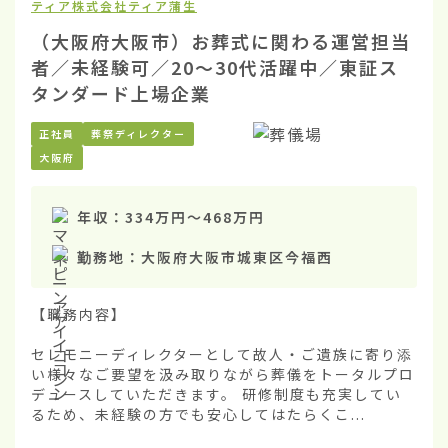
ティア株式会社
ティア蒲生
（大阪府大阪市）お葬式に関わる運営担当
者／未経験可／20〜30代活躍中／東証ス
タンダード上場企業
正社員
葬祭ディレクター
大阪府
年収：
334万円
〜
468万円
勤務地：
大阪府大阪市城東区今福西
【職務内容】

セレモニーディレクターとして故人・ご遺族に寄り添
い様々なご要望を汲み取りながら葬儀をトータルプロ
デュースしていただきます。 研修制度も充実してい
るため、未経験の方でも安心してはたらくこ...