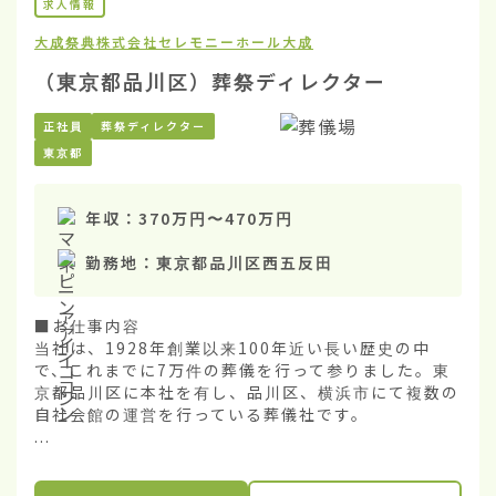
求人情報
大成祭典株式会社
セレモニーホール大成
（東京都品川区）葬祭ディレクター
正社員
葬祭ディレクター
東京都
年収：
370万円
〜
470万円
勤務地：
東京都品川区西五反田
■お仕事内容

当社は、1928年創業以来100年近い長い歴史の中
で、これまでに7万件の葬儀を行って参りました。東
京都品川区に本社を有し、品川区、横浜市にて複数の
自社会館の運営を行っている葬儀社です。

...