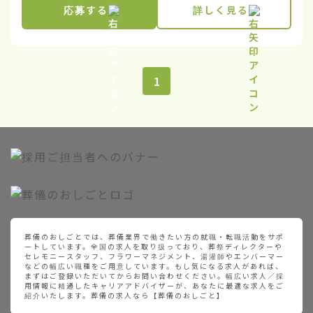
応募する
詳しく見る
1
葬儀のおしごとでは、葬儀業界で働きたい方の就職・転職活動をサポ
ートしています。全国の求人を取り扱っており、葬祭ディレクターや
セレモニースタッフ、フラワーマネジメント、湯灌師やエンバーマー
などの幅広い職種をご用意しています。もし気になる求人があれば、
まずはご登録いただいてからお問い合わせください。幅広い求人／採
用情報に精通したキャリアアドバイザーが、あなたに最適な求人をご
紹介いたします。葬儀の求人なら【葬儀のおしごと】