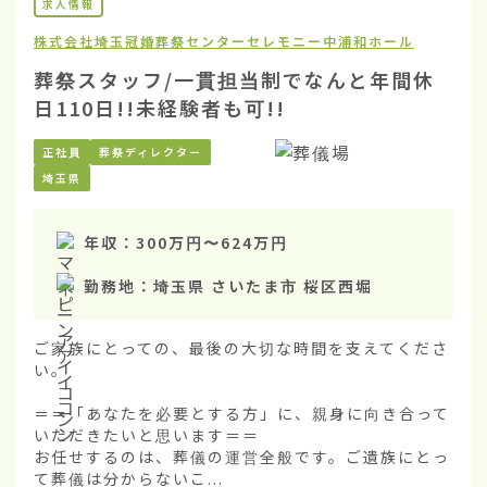
求人情報
株式会社埼玉冠婚葬祭センター
セレモニー中浦和ホール
葬祭スタッフ/一貫担当制でなんと年間休
日110日!!未経験者も可!!
正社員
葬祭ディレクター
埼玉県
年収：
300万円
〜
624万円
勤務地：
埼玉県 さいたま市 桜区西堀
ご家族にとっての、最後の大切な時間を支えてくださ
い。

＝＝「あなたを必要とする方」に、親身に向き合って
いただきたいと思います＝＝

お任せするのは、葬儀の運営全般です。ご遺族にとっ
て葬儀は分からないこ...