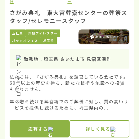
社
ー
さがみ典礼 東大宮葬斎センターの葬祭ス
タッフ/セレモニースタッフ
正社員
葬祭ディレクター
バックオフィス
埼玉県
勤務地：
埼玉県 さいたま市 見沼区深作
私たちは、『さがみ典礼』を運営している会社です。
60年以上の歴史を持ち、新たな技術や施設への投資
も怠りません。

年々増え続ける葬斎場でのご葬儀に対し、質の高いサ
ービスを提供し続けるために、埼玉県内の...
応募する
詳しく見る