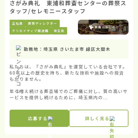
さがみ典礼 東浦和葬斎センターの葬祭ス
タッフ/セレモニースタッフ
正社員
葬祭ディレクター
クリエイティブ関連職
埼玉県
勤務地：
埼玉県 さいたま市 緑区大間木
私たちは、『さがみ典礼』を運営している会社です。
60年以上の歴史を持ち、新たな技術や施設への投資
も怠りません。

年々増え続ける葬斎場でのご葬儀に対し、質の高いサ
ービスを提供し続けるために、埼玉県内の...
応募する
詳しく見る