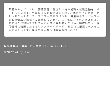
葬儀のおしごとでは、葬儀業界で働きたい方の就職・転職活動をサポ
ートしています。全国の求人を取り扱っており、葬祭ディレクターや
セレモニースタッフ、フラワーマネジメント、湯灌師やエンバーマー
などの幅広い職種をご用意しています。もし気になる求人があれば、
まずはご登録いただいてからお問い合わせください。幅広い求人／採
用情報に精通したキャリアアドバイザーが、あなたに最適な求人をご
紹介いたします。葬儀の求人なら【葬儀のおしごと】
有料職業紹介事業 許可番号：13-ユ-306160
©2022 Alley, Inc