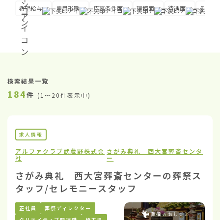
希望給与
雇用形態
応募条件面
環境面
待遇面
その他
検索結果一覧
184
件
(
1〜20件表示中
)
求人情報
アルファクラブ武蔵野株式会
さがみ典礼 西大宮葬斎センタ
社
ー
さがみ典礼 西大宮葬斎センターの葬祭ス
タッフ/セレモニースタッフ
正社員
葬祭ディレクター
クリエイティブ関連職
埼玉県