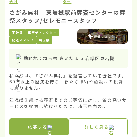
会社
ター
さがみ典礼 東岩槻駅前葬斎センターの葬
祭スタッフ/セレモニースタッフ
正社員
葬祭ディレクター
配送スタッフ
埼玉県
勤務地：
埼玉県 さいたま市 岩槻区東岩槻
私たちは、『さがみ典礼』を運営している会社です。
60年以上の歴史を持ち、新たな技術や施設への投資
も怠りません。

年々増え続ける葬斎場でのご葬儀に対し、質の高いサ
ービスを提供し続けるために、埼玉県内の...
応募する
詳しく見る