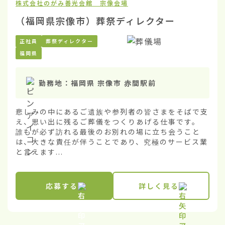
株式会社のがみ
善光会館 宗像会場
（福岡県宗像市）葬祭ディレクター
正社員
葬祭ディレクター
福岡県
勤務地：
福岡県 宗像市 赤間駅前
悲しみの中にあるご遺族や参列者の皆さまをそばで支
え、思い出に残るご葬儀をつくりあげる仕事です。

誰もが必ず訪れる最後のお別れの場に立ち会うこと
は、大きな責任が伴うことであり、究極のサービス業
と言えます...
応募する
詳しく見る