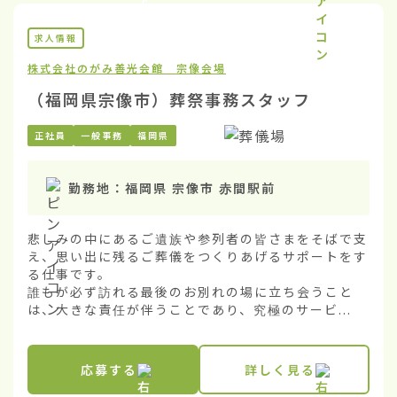
求人情報
株式会社のがみ
善光会館 宗像会場
（福岡県宗像市）葬祭事務スタッフ
正社員
一般事務
福岡県
勤務地：
福岡県 宗像市 赤間駅前
悲しみの中にあるご遺族や参列者の皆さまをそばで支
え、思い出に残るご葬儀をつくりあげるサポートをす
る仕事です。

誰もが必ず訪れる最後のお別れの場に立ち会うこと
は、大きな責任が伴うことであり、究極のサービ...
応募する
詳しく見る