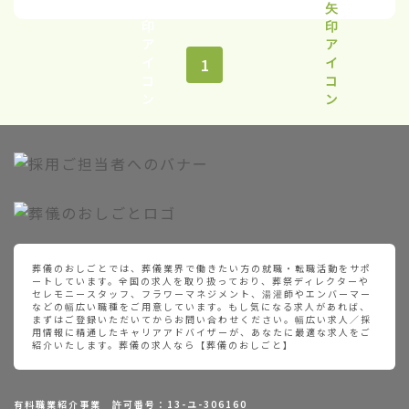
1
葬儀のおしごとでは、葬儀業界で働きたい方の就職・転職活動をサポ
ートしています。全国の求人を取り扱っており、葬祭ディレクターや
セレモニースタッフ、フラワーマネジメント、湯灌師やエンバーマー
などの幅広い職種をご用意しています。もし気になる求人があれば、
まずはご登録いただいてからお問い合わせください。幅広い求人／採
用情報に精通したキャリアアドバイザーが、あなたに最適な求人をご
紹介いたします。葬儀の求人なら【葬儀のおしごと】
有料職業紹介事業 許可番号：13-ユ-306160