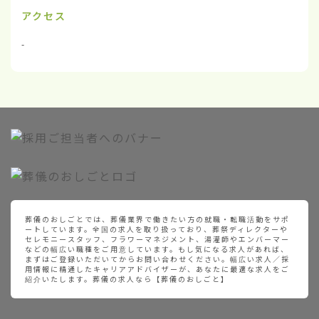
アクセス
-
葬儀のおしごとでは、葬儀業界で働きたい方の就職・転職活動をサポ
ートしています。全国の求人を取り扱っており、葬祭ディレクターや
セレモニースタッフ、フラワーマネジメント、湯灌師やエンバーマー
などの幅広い職種をご用意しています。もし気になる求人があれば、
まずはご登録いただいてからお問い合わせください。幅広い求人／採
用情報に精通したキャリアアドバイザーが、あなたに最適な求人をご
紹介いたします。葬儀の求人なら【葬儀のおしごと】