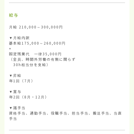
給与
月給 210,000～300,000円

▼月給内訳

基本給175,000～260,000円

+

固定残業代　一律35,000円

（全員、時間外労働の有無に関らず

　30h相当分を支給）

▼昇給　

年1回（7月）

▼賞与　

年2回（8月・12月）

▼諸手当

資格手当、通勤手当、役職手当、担当手当、搬送手当、当直
手当