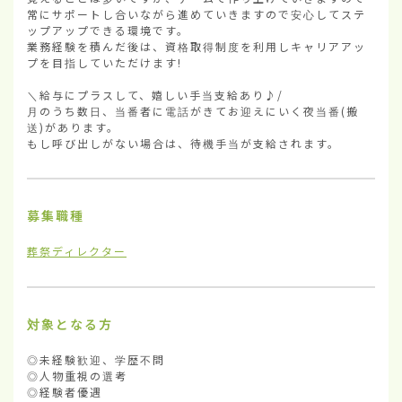
常にサポートし合いながら進めていきますので安心してステ
ップアップできる環境です。

業務経験を積んだ後は、資格取得制度を利用しキャリアアッ
プを目指していただけます!

＼給与にプラスして、嬉しい手当支給あり♪/

月のうち数日、当番者に電話がきてお迎えにいく夜当番(搬
送)があります。

もし呼び出しがない場合は、待機手当が支給されます。
募集職種
葬祭ディレクター
対象となる方
◎未経験歓迎、学歴不問

◎人物重視の選考

◎経験者優遇
