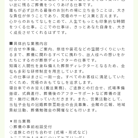
い出に残るご葬儀をつくりあげる仕事です。

誰もが必ず訪れる最後のお別れの場に立ち会うことは、大き
な責任が伴うことであり、究極のサービス業と言えます。

心からのおもてなしをこめて、人生でもっとも印象的な時間
をつくる仕事。ここでの仕事は、きっとあなた自身を、大き
く成長させてくれるはずです。

■具体的な業務内容

打合せや準備、ご案内、祭壇や装花などの空間づくりにいた
るまで、葬儀に関わるすべてに携わり、故人様への想いをか
たちにするのが葬祭ディレクターの仕事です。

知識と人間性を兼ね備えた葬祭ディレクターとなるため、会
社も多彩な研修制度を用意しています。

この仕事はまさに一期一会。すべてのお客様に満足していた
だくため、究極のおもてなしを追求します。

寝台車でのお迎え(搬送業務)、ご遺族との打合せ、式場準備
撤収、式典進行、葬儀後のアフターサポートなど葬儀の運
営・施行に携わっていただきます。また、営業活動として、
当社子会社の冠婚葬祭互助会の会員募集、会館の広報、地域
貢献活動、葬儀勉強会の開催なども行います。

▼担当業務

◇葬儀の事前相談受付

◇遺族との打ち合わせ (式場・形式など)

┗ここで故人さまについてヒアリングし
