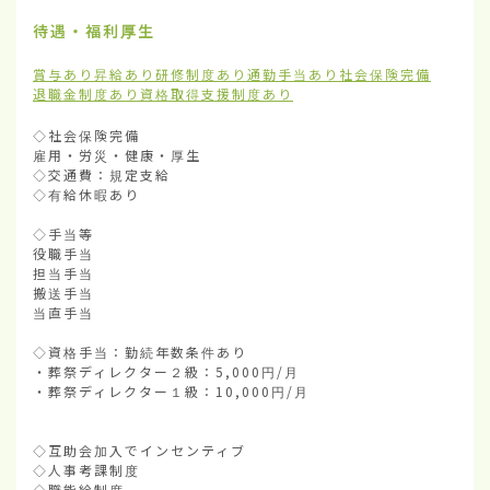
待遇・福利厚生
賞与あり
昇給あり
研修制度あり
通勤手当あり
社会保険完備
退職金制度あり
資格取得支援制度あり
◇社会保険完備

雇用・労災・健康・厚生

◇交通費：規定支給

◇有給休暇あり

◇手当等

役職手当

担当手当

搬送手当

当直手当

◇資格手当：勤続年数条件あり

・葬祭ディレクター２級：5,000円/月

・葬祭ディレクター１級：10,000円/月

◇互助会加入でインセンティブ

◇人事考課制度

◇職能給制度
