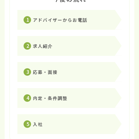
1
アドバイザーからお電話
2
求人紹介
3
応募・面接
4
内定・条件調整
5
入社