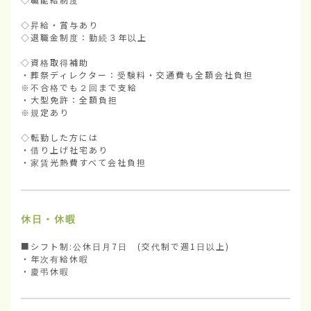
◇昇給・賞与あり

◇退職金制度：勤続３年以上

◇資格取得補助

・葬祭ディレクター：受験料・交通費も全額会社負担

※不合格でも２回まで支給

・大型免許：全額負担

※規定あり

◇転勤した方には

・借り上げ社宅あり

・家賃光熱費すべて会社負担
休日・休暇
■シフト制:公休日月7日　(交代制で週1日以上) 　

・年次有給休暇

・慶弔休暇