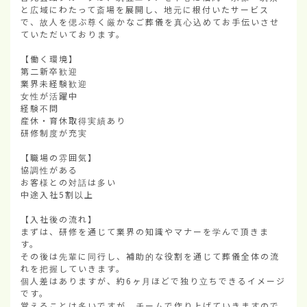
と広域にわたって斎場を展開し、地元に根付いたサービス
で、故人を偲ぶ尊く厳かなご葬儀を真心込めてお手伝いさせ
ていただいております。

【働く環境】

第二新卒歓迎

業界未経験歓迎

女性が活躍中

経験不問

産休・育休取得実績あり

研修制度が充実

【職場の雰囲気】

協調性がある

お客様との対話は多い

中途入社5割以上

【入社後の流れ】

まずは、研修を通じて業界の知識やマナーを学んで頂きま
す。

その後は先輩に同行し、補助的な役割を通じて葬儀全体の流
れを把握していきます。

個人差はありますが、約6ヶ月ほどで独り立ちできるイメージ
です。

覚えることは多いですが、チームで作り上げていきますので