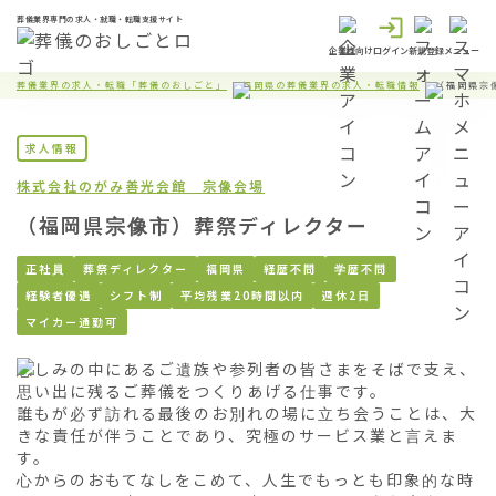
葬儀業界専門の求人・就職・転職支援サイト
企業様向け
ログイン
新規登録
メニュー
葬儀業界の求人・転職「葬儀のおしごと」
福岡県の葬儀業界の求人・転職情報
（福岡県宗
求人情報
株式会社のがみ
善光会館 宗像会場
（福岡県宗像市）葬祭ディレクター
正社員
葬祭ディレクター
福岡県
経歴不問
学歴不問
経験者優遇
シフト制
平均残業20時間以内
週休2日
マイカー通勤可
悲しみの中にあるご遺族や参列者の皆さまをそばで支え、
思い出に残るご葬儀をつくりあげる仕事です。

誰もが必ず訪れる最後のお別れの場に立ち会うことは、大
きな責任が伴うことであり、究極のサービス業と言えま
す。

心からのおもてなしをこめて、人生でもっとも印象的な時