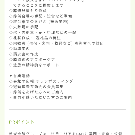
　できることをご提案します

◇葬儀見積もり作成

◇葬儀会場の手配・設営など準備

◇寝台車でのお迎え (搬送業務)

◇火葬場の手配

◇棺・霊柩車・花・料理などの手配

◇礼状作成・ 返礼品の発注

◇宗教者 (僧侶・宮司・牧師など) 参列者への対応

◇誘導案内

◇請求書の作成

◇葬儀後のアフターケア

◇遺族の精神的なサポート

▼営業活動

◇会館の広報:チラシポスティング

◇冠婚葬祭互助会の会員募集

・葬儀をあげた方へのご案内

・事前相談いただいた方のご案内
PRポイント
善光会館グループは、筑豊エリアを中心に福岡・宗像・筑紫