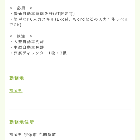
<　必須　>

・普通自動車運転免許(AT限定可)

・簡単なPC入力スキル(Excel、Wordなどの入力可能レベル
でOK)

<　歓迎　>

・大型自動車免許

・中型自動車免許

・葬祭ディレクター1級・2級
勤務地
福岡県
勤務地住所
福岡県 宗像市 赤間駅前