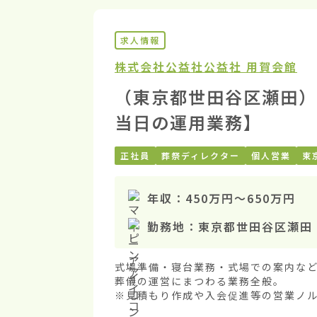
求人情報
株式会社公益社
公益社 用賀会館
（東京都世田谷区瀬田）
当日の運用業務】
正社員
葬祭ディレクター
個人営業
東
年収：
450万円
〜
650万円
勤務地：
東京都世田谷区瀬田
式場準備・寝台業務・式場での案内など
葬儀の運営にまつわる業務全般。

※見積もり作成や入会促進等の営業ノル