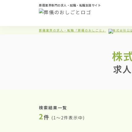
葬儀業界専門の求人・就職・転職支援サイト
葬儀業界の求人・転職「葬儀のおしごと」
株式会社公
株
求人
検索結果一覧
2
件
(
1〜2件表示中
)