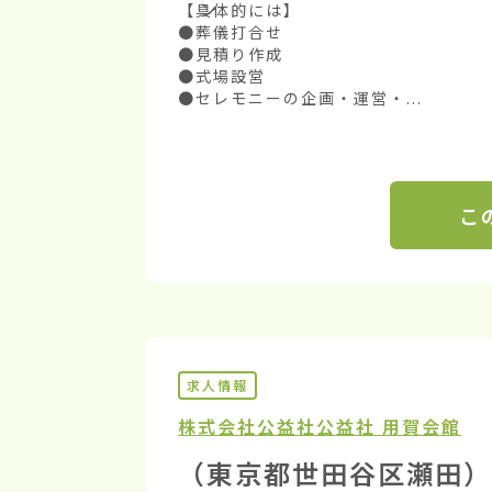
【具体的には】

●葬儀打合せ

●見積り作成

●式場設営

●セレモニーの企画・運営・...
こ
求人情報
株式会社公益社
公益社 用賀会館
（東京都世田谷区瀬田）