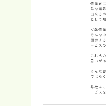
儀業界
殊な業
出来る
として知
＜葬儀業
そんな
開示す
ービスの
これら
思いがあ
そんな
ではたく
弊社は
ービス