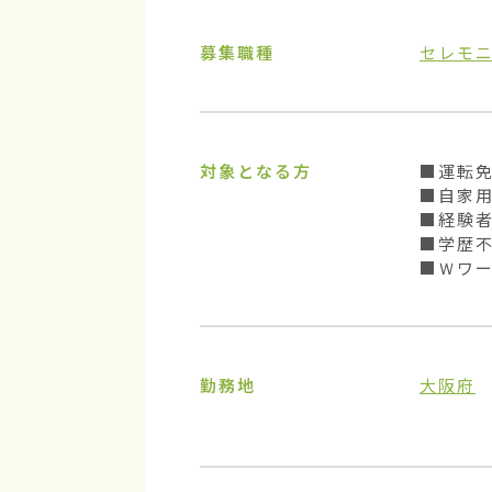
募集職種
セレモ
対象となる方
■運転免
■自家用
■経験者
■学歴不
■Ｗワ
勤務地
大阪府