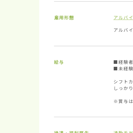
雇用形態
アルバ
アルバ
給与
■経験者
■未経験
シフト
しっかり
※賞与は
待遇・福利厚生
通勤手