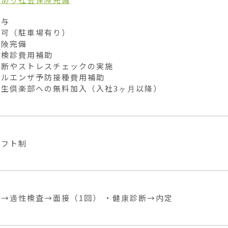
与

可（駐車場有り）

険完備

検診費用補助

断やストレスチェックの実施

ルエンザ予防接種費用補助

厚生倶楽部への無料加入（入社3ヶ月以降）
シフト制
→適性検査→面接（1回） ・健康診断→内定