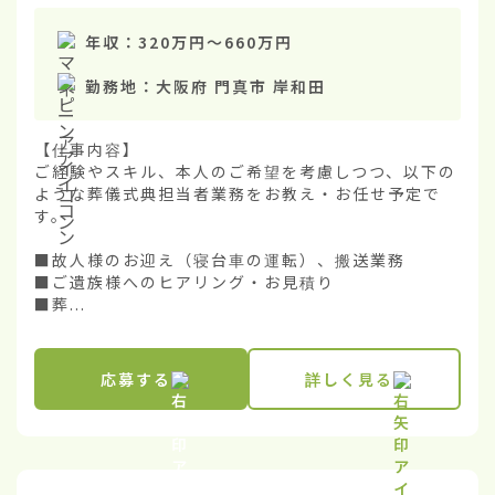
年収：
320万円
〜
660万円
勤務地：
大阪府 門真市 岸和田
【仕事内容】

ご経験やスキル、本人のご希望を考慮しつつ、以下の
ような葬儀式典担当者業務をお教え・お任せ予定で
す。

■故人様のお迎え（寝台車の運転）、搬送業務

■ご遺族様へのヒアリング・お見積り

■葬...
応募する
詳しく見る