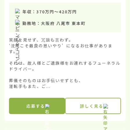
年収：
370万円
〜
420万円
勤務地：
大阪府 八尾市 東本町
笑顔を見せず、冗談も言わず。

‘沈黙こそ最良の思いやり’ になるお仕事がありま
す。

それは、故人様とご遺族様をお連れするフューネラル
ドライバー。

葬儀そのものはお手伝いせずとも、

運転手もまた、ご...
応募する
詳しく見る