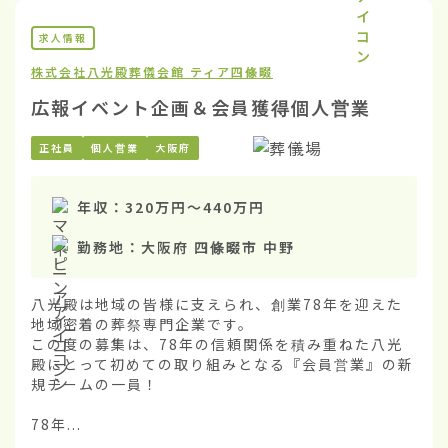
求人情報
株式会社八光殿
葬儀会館 ティア四條畷
広報イベント企画＆会員獲得個人営業
正社員
個人営業
大阪府
年収：
320万円
〜
440万円
勤務地：
大阪府 四條畷市 中野
八光殿は地域の皆様に支えられ、創業78年を迎えた
地域密着の葬祭専門企業です。

この度の募集は、78年の信頼関係を積み重ねた八光
殿にとって初めての取り組みとなる『会員営業』の新
規チームの一員！

78年...