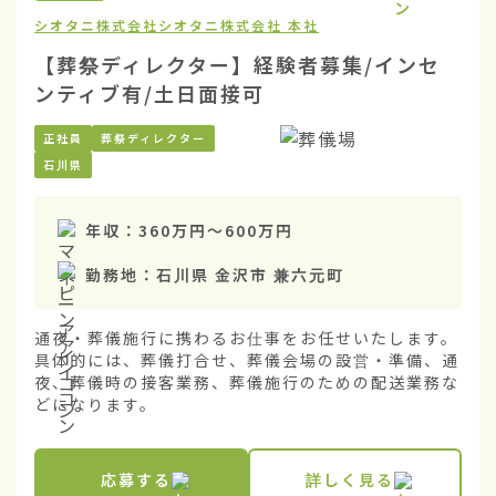
シオタニ株式会社
シオタニ株式会社 本社
【葬祭ディレクター】経験者募集/インセ
ンティブ有/土日面接可
正社員
葬祭ディレクター
石川県
年収：
360万円
〜
600万円
勤務地：
石川県 金沢市 兼六元町
通夜・葬儀施行に携わるお仕事をお任せいたします。

具体的には、葬儀打合せ、葬儀会場の設営・準備、通
夜、葬儀時の接客業務、葬儀施行のための配送業務な
どになります。
応募する
詳しく見る