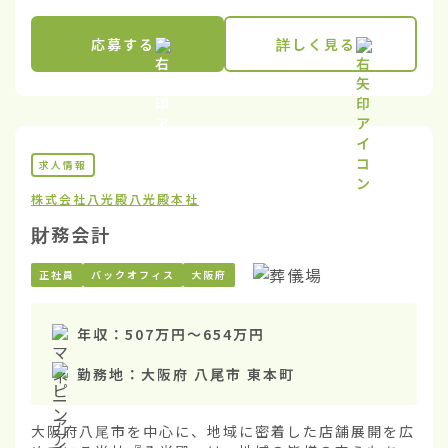
応募する
詳しく見る
求人情報
株式会社八光殿
八光殿本社
財務会計
正社員
バックオフィス
大阪府
年収：
507万円
〜
654万円
勤務地：
大阪府 八尾市 東本町
大阪府八尾市を中心に、地域に密着した店舗展開を広