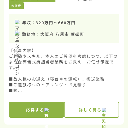
大阪府
年収：
320万円
〜
660万円
勤務地：
大阪府 八尾市 萱振町
【仕事内容】

ご経験やスキル、本人のご希望を考慮しつつ、以下の
ような葬儀式典担当者業務をお教え・お任せ予定で
す。

■故人様のお迎え（寝台車の運転）、搬送業務

■ご遺族様へのヒアリング・お見積り

■葬...
応募する
詳しく見る