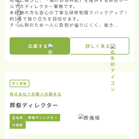
地域に根ざし、「魂のお休み処」を提供する葬祭ホー
ルでのディレクター業務です。

未経験の方も安心の丁寧な研修制度でバックアップ！
約1年で独り立ちを目指せます。

チーム制のため一人に負担が偏りにくく、働き...
応募する
詳しく見る
求人情報
株式会社八光殿
八光殿本社
葬祭ディレクター
正社員
葬祭ディレクター
大阪府