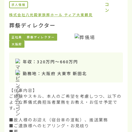
求人情報
株式会社八光殿
家族葬ホール ティア大東鶴見
葬祭ディレクター
正社員
葬祭ディレクター
大阪府
年収：
320万円
〜
660万円
勤務地：
大阪府 大東市 新田北
【仕事内容】

ご経験やスキル、本人のご希望を考慮しつつ、以下の
ような葬儀式典担当者業務をお教え・お任せ予定で
す。

■故人様のお迎え（寝台車の運転）、搬送業務

■ご遺族様へのヒアリング・お見積り

■葬...