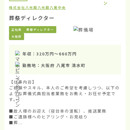
株式会社八光殿
八光殿八尾中央
葬祭ディレクター
正社員
葬祭ディレクター
大阪府
年収：
320万円
〜
660万円
勤務地：
大阪府 八尾市 清水町
【仕事内容】

ご経験やスキル、本人のご希望を考慮しつつ、以下の
ような葬儀式典担当者業務をお教え・お任せ予定で
す。

■故人様のお迎え（寝台車の運転）、搬送業務

■ご遺族様へのヒアリング・お見積り

■葬...