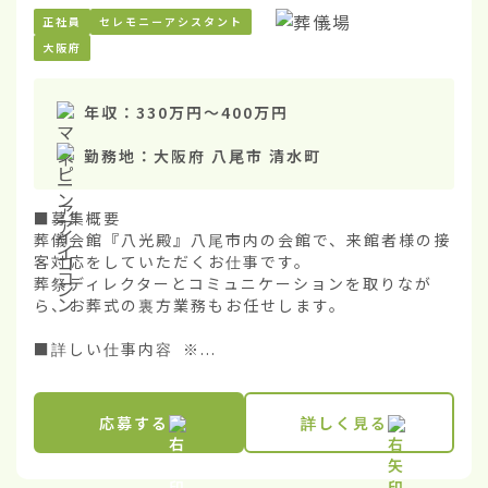
正社員
セレモニーアシスタント
大阪府
年収：
330万円
〜
400万円
勤務地：
大阪府 八尾市 清水町
■募集概要

葬儀会館『八光殿』八尾市内の会館で、来館者様の接
客対応をしていただくお仕事です。

葬祭ディレクターとコミュニケーションを取りなが
ら、お葬式の裏方業務もお任せします。

■詳しい仕事内容 ※...
応募する
詳しく見る