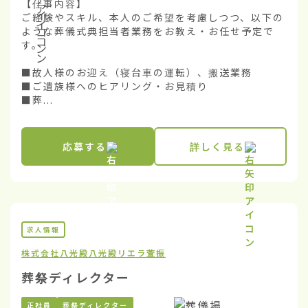
【仕事内容】

ご経験やスキル、本人のご希望を考慮しつつ、以下の
ような葬儀式典担当者業務をお教え・お任せ予定で
す。

■故人様のお迎え（寝台車の運転）、搬送業務

■ご遺族様へのヒアリング・お見積り

■葬...
応募する
詳しく見る
求人情報
株式会社八光殿
八光殿リエラ萱振
葬祭ディレクター
正社員
葬祭ディレクター