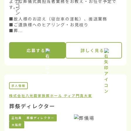
ような葬儀式典担当者業務をお教え・お任せ予定で
す。

■故人様のお迎え（寝台車の運転）、搬送業務

■ご遺族様へのヒアリング・お見積り

■葬...
応募する
詳しく見る
求人情報
株式会社八光殿
家族葬ホール ティア門真大東
葬祭ディレクター
正社員
葬祭ディレクター
大阪府