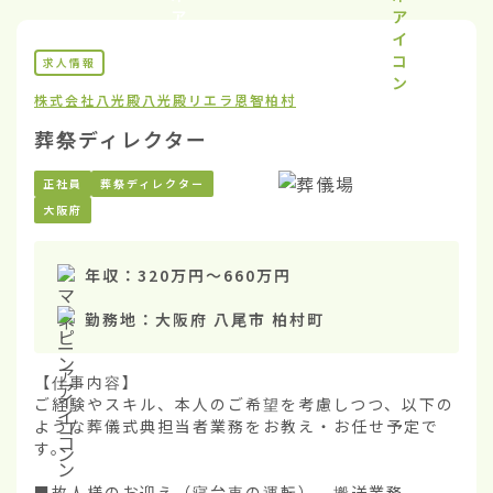
求人情報
株式会社八光殿
八光殿リエラ恩智柏村
葬祭ディレクター
正社員
葬祭ディレクター
大阪府
年収：
320万円
〜
660万円
勤務地：
大阪府 八尾市 柏村町
【仕事内容】

ご経験やスキル、本人のご希望を考慮しつつ、以下の
ような葬儀式典担当者業務をお教え・お任せ予定で
す。

■故人様のお迎え（寝台車の運転）、搬送業務
