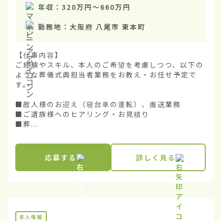
年収：
320万円
〜
660万円
勤務地：
大阪府 八尾市 東本町
【仕事内容】

ご経験やスキル、本人のご希望を考慮しつつ、以下の
ような葬儀式典担当者業務をお教え・お任せ予定で
す。

■故人様のお迎え（寝台車の運転）、搬送業務

■ご遺族様へのヒアリング・お見積り

■葬...
応募する
詳しく見る
求人情報