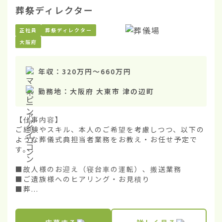
葬祭ディレクター
正社員
葬祭ディレクター
大阪府
年収：
320万円
〜
660万円
勤務地：
大阪府 大東市 津の辺町
【仕事内容】

ご経験やスキル、本人のご希望を考慮しつつ、以下の
ような葬儀式典担当者業務をお教え・お任せ予定で
す。

■故人様のお迎え（寝台車の運転）、搬送業務

■ご遺族様へのヒアリング・お見積り

■葬...