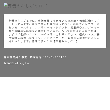
葬儀のおしごとでは、葬儀業界で働きたい方の就職・転職活動をサポ
ートしています。全国の求人を取り扱っており、葬祭ディレクターや
セレモニースタッフ、フラワーマネジメント、湯灌師やエンバーマー
などの幅広い職種をご用意しています。もし気になる求人があれば、
まずはご登録いただいてからお問い合わせください。幅広い求人／採
用情報に精通したキャリアアドバイザーが、あなたに最適な求人をご
紹介いたします。葬儀の求人なら【葬儀のおしごと】
有料職業紹介事業 許可番号：13-ユ-306160
©2022 Alley, Inc