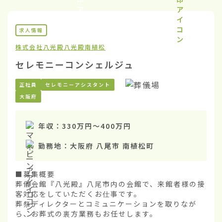
求人情報
株式会社八光殿
八光殿南植松
セレモニーコンシェルジュ
正社員
セレモニーアシスタント
大阪府
年収：
330万円
〜
400万円
勤務地：
大阪府 八尾市 南植松町
■募集概要

葬儀会館『八光殿』八尾市内の会館で、来館者様の接
客対応をしていただくお仕事です。

葬祭ディレクターとコミュニケーションを取りなが
ら、お葬式の裏方業務もお任せします。
