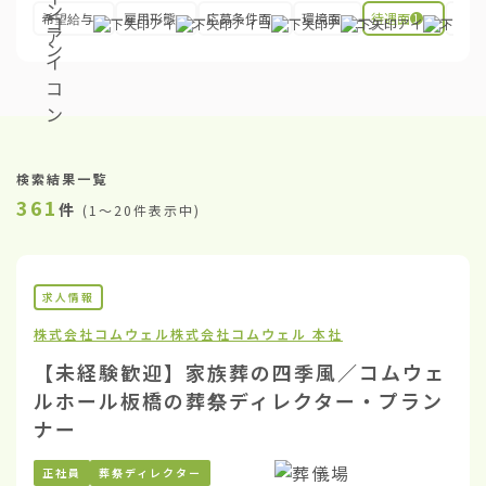
希望給与
雇用形態
応募条件面
環境面
待遇面
その
1
検索結果一覧
361
件
(
1〜20件表示中
)
求人情報
株式会社コムウェル
株式会社コムウェル 本社
【未経験歓迎】家族葬の四季風／コムウェ
ルホール板橋の葬祭ディレクター・プラン
ナー
正社員
葬祭ディレクター