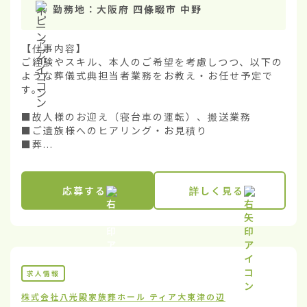
勤務地：
大阪府 四條畷市 中野
【仕事内容】

ご経験やスキル、本人のご希望を考慮しつつ、以下の
ような葬儀式典担当者業務をお教え・お任せ予定で
す。

■故人様のお迎え（寝台車の運転）、搬送業務

■ご遺族様へのヒアリング・お見積り

■葬...
応募する
詳しく見る
求人情報
株式会社八光殿
家族葬ホール ティア大東津の辺