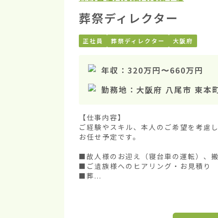
葬祭ディレクター
正社員
葬祭ディレクター
大阪府
年収：
320万円
〜
660万円
勤務地：
大阪府 八尾市 東本
【仕事内容】

ご経験やスキル、本人のご希望を考慮
お任せ予定です。

■故人様のお迎え（寝台車の運転）、搬
■ご遺族様へのヒアリング・お見積り

■葬...