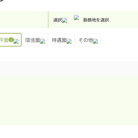
選択
勤務地を選択
件面
環境面
待遇面
その他
1