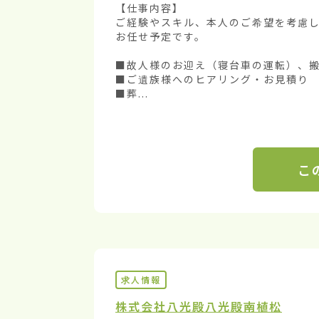
【仕事内容】

ご経験やスキル、本人のご希望を考慮
お任せ予定です。

■故人様のお迎え（寝台車の運転）、搬
■ご遺族様へのヒアリング・お見積り

■葬...
こ
求人情報
株式会社八光殿
八光殿南植松