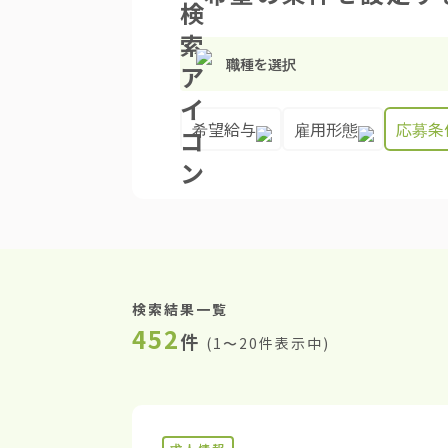
職種を選択
希望給与
雇用形態
応募条
検索結果一覧
452
件
(
1〜20件表示中
)