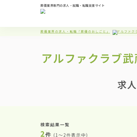
葬儀業界専門の求人・就職・転職支援サイト
葬儀業界の求人・転職「葬儀のおしごと」
アルファク
アルファクラブ武
求人
検索結果一覧
2
件
(
1〜2件表示中
)