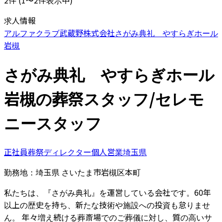
2
件
(
1〜2件表示中
)
求人情報
アルファクラブ武蔵野株式会社
さがみ典礼 やすらぎホール
岩槻
さがみ典礼 やすらぎホール
岩槻の葬祭スタッフ/セレモ
ニースタッフ
正社員
葬祭ディレクター
個人営業
埼玉県
勤務地：
埼玉県 さいたま市岩槻区本町
私たちは、『さがみ典礼』を運営している会社です。60年
以上の歴史を持ち、新たな技術や施設への投資も怠りませ
ん。 年々増え続ける葬斎場でのご葬儀に対し、質の高いサ