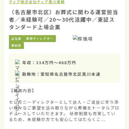
ティア株式会社
ティア黒川東館
（名古屋市北区）お葬式に関わる運営担当
者／未経験可／20〜30代活躍中／東証ス
タンダード上場企業
正社員
葬祭ディレクター
愛知県
年収：
334万円
〜
468万円
勤務地：
愛知県名古屋市北区黒川本通
【職務内容】

セレモニーディレクターとして故人・ご遺族に寄り添
い様々なご要望を汲み取りながら葬儀をトータルプロ
デュースしていただきます。 研修制度も充実してい
るため、未経験の方でも安心してはたらくこ...