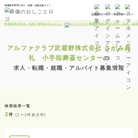
葬儀業界専門の求人・就職・転職支援サイト
企業様向け
ログイン
新規登録
メニュー
葬儀業界の求人・転職「葬儀のおしごと」
アルファクラブ武蔵野株式会社の求人・転職・就
アルファクラブ武蔵野株式会社
さがみ典
礼 小手指葬斎センター
の
求人・転職・就職・アルバイト募集情報
検索結果一覧
2
件
(
1〜2件表示中
)