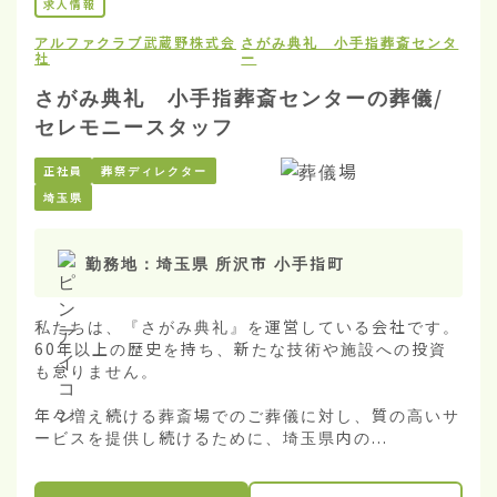
求人情報
アルファクラブ武蔵野株式会
さがみ典礼 小手指葬斎センタ
社
ー
さがみ典礼 小手指葬斎センターの葬儀/
セレモニースタッフ
正社員
葬祭ディレクター
埼玉県
勤務地：
埼玉県 所沢市 小手指町
私たちは、『さがみ典礼』を運営している会社です。
60年以上の歴史を持ち、新たな技術や施設への投資
も怠りません。

年々増え続ける葬斎場でのご葬儀に対し、質の高いサ
ービスを提供し続けるために、埼玉県内の...