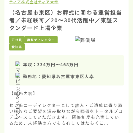
ティア株式会社
ティア大幸
（名古屋市東区）お葬式に関わる運営担当
者／未経験可／20〜30代活躍中／東証ス
タンダード上場企業
正社員
葬祭ディレクター
愛知県
年収：
334万円
〜
468万円
勤務地：
愛知県名古屋市東区大幸
【職務内容】

セレモニーディレクターとして故人・ご遺族に寄り添
い様々なご要望を汲み取りながら葬儀をトータルプロ
デュースしていただきます。 研修制度も充実してい
るため、未経験の方でも安心してはたらくこ...