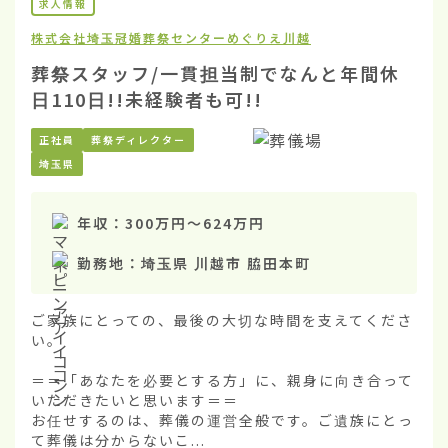
求人情報
株式会社埼玉冠婚葬祭センター
めぐりえ川越
葬祭スタッフ/一貫担当制でなんと年間休
日110日!!未経験者も可!!
正社員
葬祭ディレクター
埼玉県
年収：
300万円
〜
624万円
勤務地：
埼玉県 川越市 脇田本町
ご家族にとっての、最後の大切な時間を支えてくださ
い。

＝＝「あなたを必要とする方」に、親身に向き合って
いただきたいと思います＝＝

お任せするのは、葬儀の運営全般です。ご遺族にとっ
て葬儀は分からないこ...