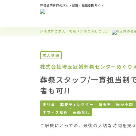
葬儀業界専門の求人・就職・転職支援サイト
葬儀業界の求人・転職「葬儀のおしごと」
埼玉県の葬
求人情報
株式会社埼玉冠婚葬祭センター
めぐり
葬祭スタッフ/一貫担当制で
者も可!!
正社員
葬祭ディレクター
埼玉県
経歴不問
オフィス駅近
転勤なし
ご家族にとっての、最後の大切な時間を支え