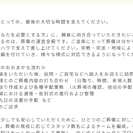
とっての、最後の大切な時間を支えてください。

あなたを必要とする方」に、親身に向き合っていただきたいと
するのは、葬儀の運営全般です。ご遺族にとって葬儀は分か
ウハウで支えて差し上げてください。宗教・宗派・地域によ
識を付けていき、様々な様式に対応できるようになってくだ
のおおまかな流れ≫

絡をいただいた後、病院・ご自宅などへ故人をお迎えに訪問
様とのご葬儀内容の打ち合わせ （日取り、時間、来場人数
積り作成および各種手配業務 （火葬場の確認、僧侶の手配
場における通夜・告別式の進行および管理

九日の法要の手配 など

のご請求

に少しでも安心していただくために、ひとつのご葬儀に対し
す。葬儀の規模に応じてスタッフ数名によるチームを編成。
最初はチームの一員として参加し、ゆくゆくはトータルプロ