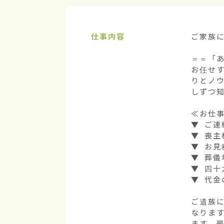
仕事内容
ご家族に
＝＝「
お任せ
りとノ
しずつ知
≪お仕事
▼ ご連
▼ 喪主
▼ お見
▼ 葬儀
▼ 四十
▼ 代金
ご遺族
なりま
ます。