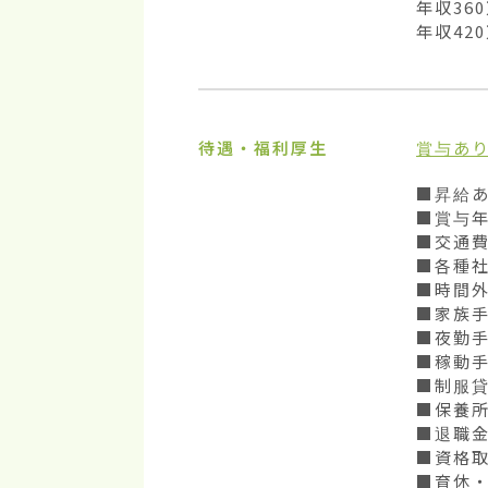
年収360
年収42
待遇・福利厚生
賞与あ
■昇給あ
■賞与年
■交通費
■各種社
■時間外
■家族手
■夜勤手
■稼動手
■制服貸
■保養所
■退職金
■資格取
■育休・