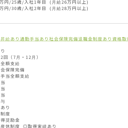
万円/25歳/入社1年目 (月給26万円以上)

0万円/30歳/入社2年目 (月給28万円以上)
り
昇給あり
通勤手当あり
社会保険完備
退職金制度あり
資格取
り

2回（7月・12月）

全額支給

会保険完備

手当全額支給

当

当

当

与

あり

制度

得奨励金

産休制度 ◎取得実績あり
