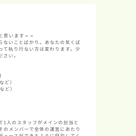
思います＝＝

らないことばかり。あなたの気くば
って執り行ない方は変わります。少
さい。



など）

など）

て1人のスタッフがメインの担当と
そのメンバーで全体の運営にあたり
デュースができるように目指してく