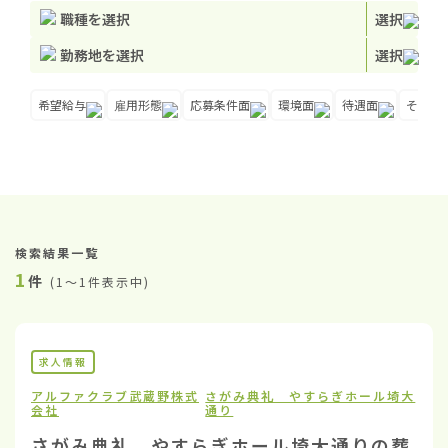
職種を選択
選択
勤務地を選択
選択
希望給与
雇用形態
応募条件面
環境面
待遇面
その他
検索結果一覧
1
件
(
1〜1件表示中
)
求人情報
アルファクラブ武蔵野株式
さがみ典礼 やすらぎホール埼大
会社
通り
さがみ典礼 やすらぎホール埼大通りの葬