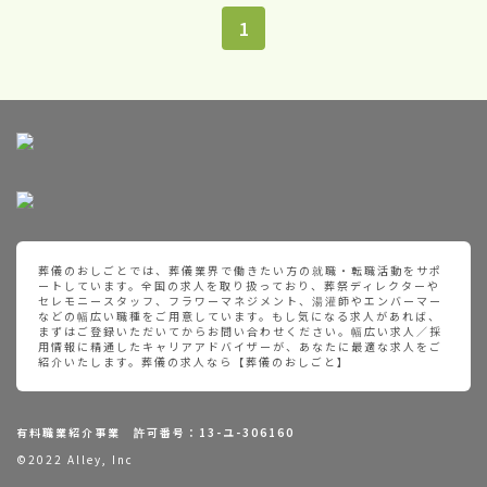
1
葬儀のおしごとでは、葬儀業界で働きたい方の就職・転職活動をサポ
ートしています。全国の求人を取り扱っており、葬祭ディレクターや
セレモニースタッフ、フラワーマネジメント、湯灌師やエンバーマー
などの幅広い職種をご用意しています。もし気になる求人があれば、
まずはご登録いただいてからお問い合わせください。幅広い求人／採
用情報に精通したキャリアアドバイザーが、あなたに最適な求人をご
紹介いたします。葬儀の求人なら【葬儀のおしごと】
有料職業紹介事業 許可番号：13-ユ-306160
©2022 Alley, Inc