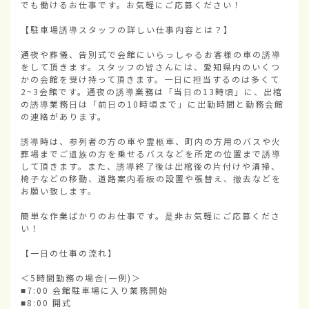
でも働けるお仕事です。お気軽にご応募ください！

【駐車場誘導スタッフの詳しい仕事内容とは？】

通夜や葬儀、告別式で会館にいらっしゃるお客様の車の誘導
をして頂きます。スタッフの皆さんには、愛知県内のいくつ
かの会館を受け持って頂きます。一日に担当するのは多くて
2~3会館です。通夜の誘導業務は「当日の13時頃」に、出棺
の誘導業務日は「前日の10時頃まで」に出勤時間と勤務会館
の連絡があります。

誘導時は、参列者の方の車や霊柩車、町内の方用のバスや火
葬場までご遺族の方を乗せるバスなどを所定の位置まで誘導
して頂きます。また、誘導終了後は出棺後の片付けや清掃、
椅子などの移動、道路案内看板の設置や張替え、撤去などを
お願い致します。

簡単な作業ばかりのお仕事です。是非お気軽にご応募くださ
い！

【一日の仕事の流れ】

＜5時間勤務の場合(一例)＞

■7:00 会館駐車場に入り業務開始

■8:00 開式
