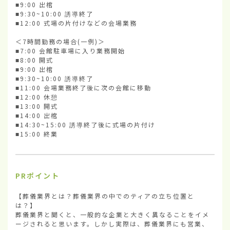
■9:00 出棺

■9:30~10:00 誘導終了

■12:00 式場の片付けなどの会場業務

＜7時間勤務の場合(一例)＞

■7:00 会館駐車場に入り業務開始

■8:00 開式

■9:00 出棺

■9:30~10:00 誘導終了

■11:00 会場業務終了後に次の会館に移動

■12:00 休憩

■13:00 開式

■14:00 出棺

■14:30~15:00 誘導終了後に式場の片付け

■15:00 終業
PRポイント
【葬儀業界とは？葬儀業界の中でのティアの立ち位置と
は？】

葬儀業界と聞くと、一般的な企業と大きく異なることをイメ
ージされると思います。しかし実際は、葬儀業界にも営業、