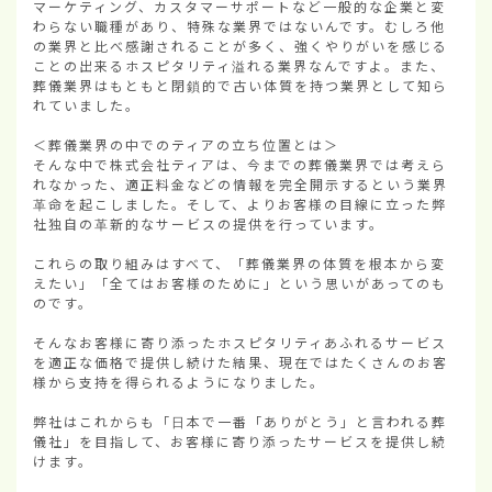
マーケティング、カスタマーサポートなど一般的な企業と変
わらない職種があり、特殊な業界ではないんです。むしろ他
の業界と比べ感謝されることが多く、強くやりがいを感じる
ことの出来るホスピタリティ溢れる業界なんですよ。また、
葬儀業界はもともと閉鎖的で古い体質を持つ業界として知ら
れていました。

＜葬儀業界の中でのティアの立ち位置とは＞

そんな中で株式会社ティアは、今までの葬儀業界では考えら
れなかった、適正料金などの情報を完全開示するという業界
革命を起こしました。そして、よりお客様の目線に立った弊
社独自の革新的なサービスの提供を行っています。

これらの取り組みはすべて、「葬儀業界の体質を根本から変
えたい」「全てはお客様のために」という思いがあってのも
のです。

そんなお客様に寄り添ったホスピタリティあふれるサービス
を適正な価格で提供し続けた結果、現在ではたくさんのお客
様から支持を得られるようになりました。

弊社はこれからも「日本で一番「ありがとう」と言われる葬
儀社」を目指して、お客様に寄り添ったサービスを提供し続
けます。