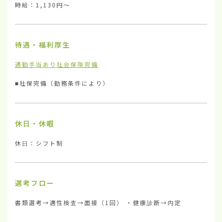
時給：1,130円〜
待遇・福利厚生
通勤手当あり
社会保険完備
■社保完備（勤務条件により）
休日・休暇
休日：シフト制
選考フロー
書類選考→適性検査→面接（1回） ・健康診断→内定