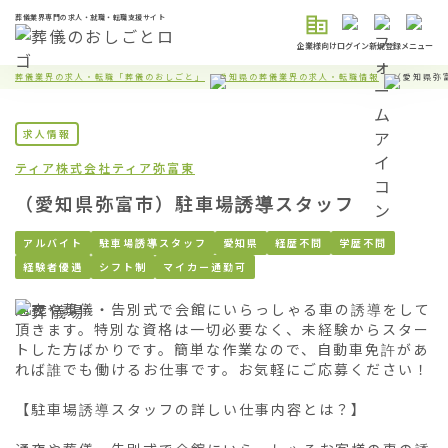
葬儀業界専門の求人・就職・転職支援サイト
企業様向け
ログイン
新規登録
メニュー
葬儀業界の求人・転職「葬儀のおしごと」
愛知県の葬儀業界の求人・転職情報
（愛知県弥
求人情報
ティア株式会社
ティア弥富東
（愛知県弥富市）駐車場誘導スタッフ
アルバイト
駐車場誘導スタッフ
愛知県
経歴不問
学歴不問
経験者優遇
シフト制
マイカー通勤可
通夜や葬儀・告別式で会館にいらっしゃる車の誘導をして
頂きます。特別な資格は一切必要なく、未経験からスター
トした方ばかりです。簡単な作業なので、自動車免許があ
れば誰でも働けるお仕事です。お気軽にご応募ください！

【駐車場誘導スタッフの詳しい仕事内容とは？】
