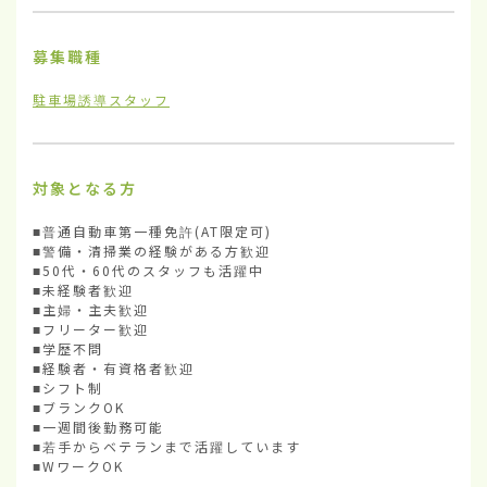
募集職種
駐車場誘導スタッフ
対象となる方
■普通自動車第一種免許(AT限定可)

■警備・清掃業の経験がある方歓迎

■50代・60代のスタッフも活躍中

■未経験者歓迎

■主婦・主夫歓迎

■フリーター歓迎

■学歴不問

■経験者・有資格者歓迎

■シフト制

■ブランクOK

■一週間後勤務可能

■若手からベテランまで活躍しています

■WワークOK