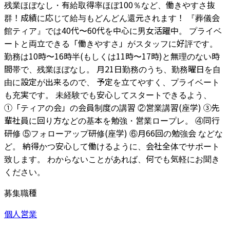
残業ほぼなし・有給取得率ほぼ100％など、働きやすさ抜
群！成績に応じて給与もどんどん還元されます！ 『葬儀会
館ティア』では40代〜60代を中心に男女活躍中。 プライベ
ートと両立できる「働きやすさ」がスタッフに好評です。
勤務は10時〜16時半(もしくは11時〜17時)と無理のない時
間帯で、残業ほぼなし。 月21日勤務のうち、勤務曜日を自
由に設定が出来るので、 予定を立てやすく、プライベート
も充実です。 未経験でも安心してスタートできるよう、
①「ティアの会」の会員制度の講習 ②営業講習(座学) ③先
輩社員に回り方などの基本を勉強・営業ロープレ。 ④同行
研修 ⑤フォローアップ研修(座学) ⑥月66回の勉強会 などな
ど。 納得かつ安心して働けるように、会社全体でサポート
致します。 わからないことがあれば、何でも気軽にお聞き
ください。
募集職種
個人営業