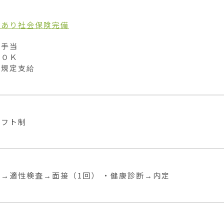
当あり
社会保険完備
手当

ＯＫ

費規定支給
シフト制
→適性検査→面接（1回） ・健康診断→内定