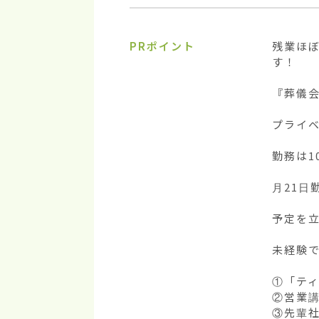
PRポイント
残業ほ
す！

『葬儀会
プライベ
勤務は1
月21日
予定を立
未経験で
①「ティ
②営業講
③先輩社