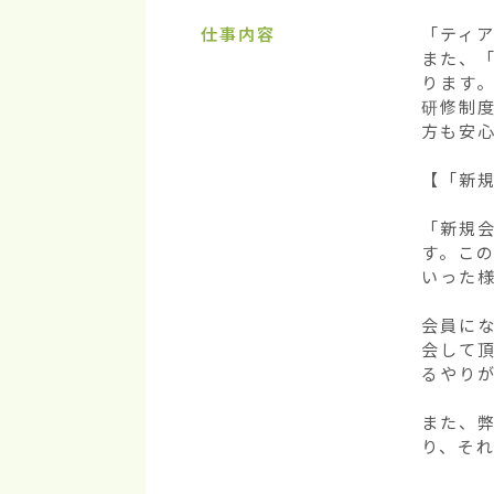
仕事内容
「ティア
また、
ります。
研修制
方も安心
【「新規
「新規
す。こ
いった様
会員に
会して
るやり
また、
り、そ