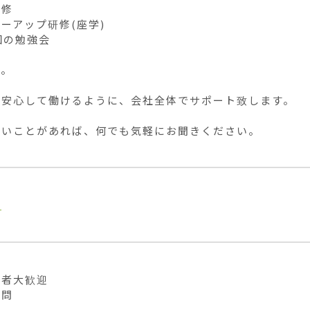
修

ーアップ研修(座学)

回の勉強会

。

安心して働けるように、会社全体でサポート致します。

ないことがあれば、何でも気軽にお聞きください。
業
者大歓迎

不問