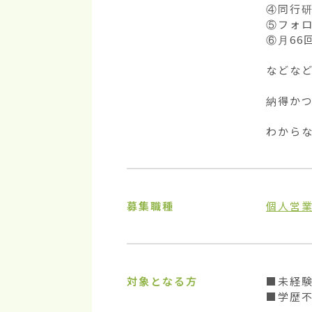
④同行研
⑤フォロ
⑥月66
などなど
納得かつ
わから
募集職種
個人営
対象となる方
■未経験
■学歴