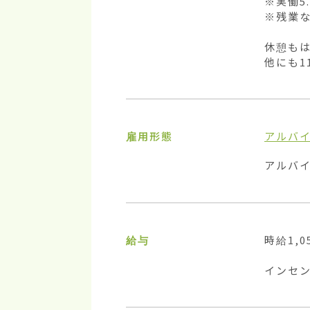
※実働5.
※残業な
休憩もは
他にも1
雇用形態
アルバ
アルバ
給与
時給1,05
インセ