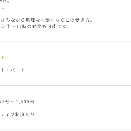
5H。

し

さみながら無理なく働くならこの働き方。

1時半〜17時の勤務も可能です。
イト
イト・パート
0円〜 1,500円

ンティブ制度あり