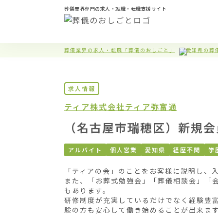
葬儀業界専門の求人・就職・転職支援サイト
葬儀業界の求人・転職「葬儀のおしごと」
愛知県の葬
求人情報
ティア株式会社
ティア弥富通
（名古屋市瑞穂区）新規会
アルバイト
個人営業
愛知県
経歴不問
学
「ティアの会」のことをお客様に説明し、入
また、「お葬式勉強会」「葬儀相談会」「
もあります。

研修制度が充実しているだけでなく経験豊
験の方も安心して働き始めることが出来ます