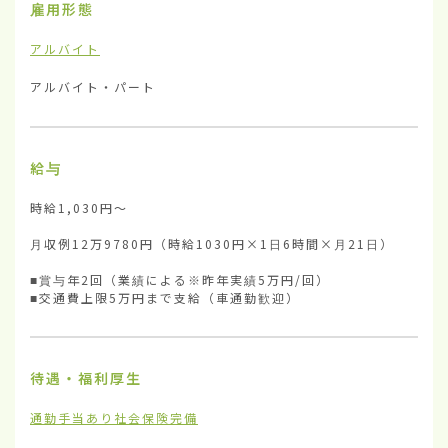
雇用形態
アルバイト
アルバイト・パート
給与
時給1,030円〜

月収例12万9780円（時給1030円×1日6時間×月21日）

■賞与年2回（業績による※昨年実績5万円/回）

■交通費上限5万円まで支給（車通勤歓迎）
待遇・福利厚生
通勤手当あり
社会保険完備