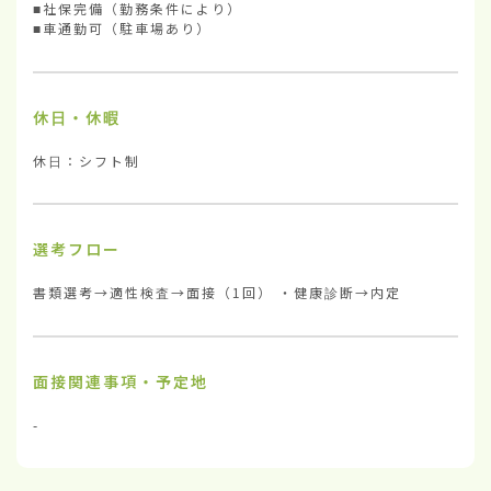
■社保完備（勤務条件により）

■車通勤可（駐車場あり）
休日・休暇
休日：シフト制
選考フロー
書類選考→適性検査→面接（1回） ・健康診断→内定
面接関連事項・予定地
-