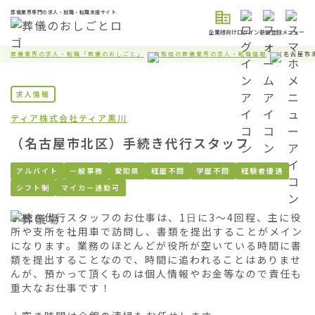
葬儀業界専門の求人・就職・転職支援サイト
企業様向け
ログイン
新規登録
メニュー
葬儀業界の求人・転職「葬儀のおしごと」
愛知県の葬儀業界の求人・転職情報
（名古屋市
求人情報
ティア株式会社
ティア黒川
（名古屋市北区）手続き代行スタッフ
アルバイト
一般事務
愛知県
経歴不問
学歴不問
経験者優遇
シフト制
マイカー通勤可
手続き代行スタッフのお仕事は、1日に3〜4回程、主に役
所や支所を社用車で訪問し、書類を提出することがメイン
になります。業務のほとんどが役所が空いている時間に書
類を提出することなので、時間に追われることはありませ
んが、預かって頂くものは個人情報やお金等なので責任も
重大なお仕事です！
