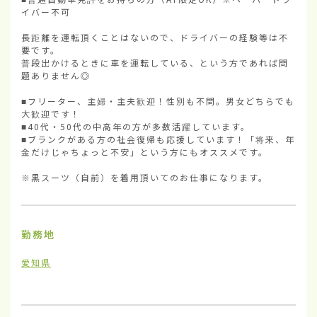
イバー不可

長距離を運転頂くことはないので、ドライバーの経験等は不
要です。

普段出かけるときに車を運転している、という方であれば問
題ありません◎

■フリーター、主婦・主夫歓迎！性別も不問。男女どちらでも
大歓迎です！

■40代・50代の中高年の方が多数活躍しています。

■ブランクがある方の社会復帰も応援しています！「将来、年
金だけじゃちょっと不安」という方にもオススメです。

※黒スーツ（自前）を着用頂いてのお仕事になります。
勤務地
愛知県