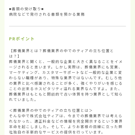
■書類の受け取り■

病院などで発行される書類を預かる業務
PRポイント
【葬儀業界とは？葬儀業界の中でのティアの立ち位置と
は？】

葬儀業界と聞くと、一般的な企業と大きく異なることをイメ
ージされると思います。しかし実際は、葬儀業界にも営業、
マーケティング、カスタマーサポートなど一般的な企業と変
わらない職種があり、特殊な業界ではないんです。むしろ他
の業界と比べ感謝されることが多く、強くやりがいを感じる
ことの出来るホスピタリティ溢れる業界なんですよ。また、
葬儀業界はもともと閉鎖的で古い体質を持つ業界として知ら
れていました。

＜葬儀業界の中でのティアの立ち位置とは＞

そんな中で株式会社ティアは、今までの葬儀業界では考えら
れなかった、適正料金などの情報を完全開示するという業界
革命を起こしました。そして、よりお客様の目線に立った弊
社独自の革新的なサービスの提供を行っています。
