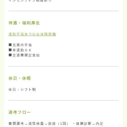
待遇・福利厚生
通勤手当あり
社会保険完備
■充実の手当

■車通勤ＯＫ

■交通費規定支給
休日・休暇
休日：シフト制
選考フロー
書類選考→適性検査→面接（1回） ・健康診断→内定