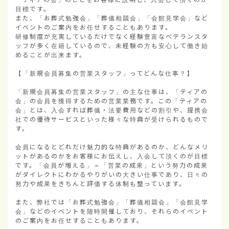
目標です。

また、「お葬式勉強会」「葬儀相談会」「会館見学会」など
イベントのご案内をお任せすることもあります。

研修制度が充実しているだけでなく経験豊富なベテランスタ
ッフが多く在籍しているので、未経験の方も安心して働き始
めることが出来ます。

【「新規会員募集の営業スタッフ」ってどんな仕事？】

「新規会員募集の営業スタッフ」の主な仕事は、「ティアの
会」の会員を獲得するための営業業務です。この「ティアの
会」とは、入会すれば葬儀・法要費用などの割引や、提携会
社での優待サービスといった様々な特典が受けられるもので
す。

会員になるとどれだけ魅力的な特典があるのか、どんなメリ
ットがあるのかをお客様にお伝えし、入会して頂くのが目標
です。「会員が増える」＝「営業の成果」という努力の成果
がダイレクトにわかるやりがいの大きい仕事であり、日々の
努力や成果をきちんと評価する体制も整っています。

また、弊社では「お葬式勉強会」「葬儀相談会」「会館見学
会」などのイベントを随時開催しており、それらのイベント
のご案内をお任せすることもあります。