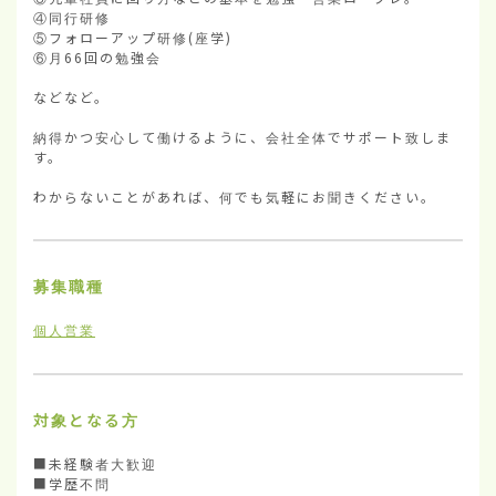
④同行研修

⑤フォローアップ研修(座学)

⑥月66回の勉強会

などなど。

納得かつ安心して働けるように、会社全体でサポート致しま
す。

わからないことがあれば、何でも気軽にお聞きください。
募集職種
個人営業
対象となる方
■未経験者大歓迎

■学歴不問