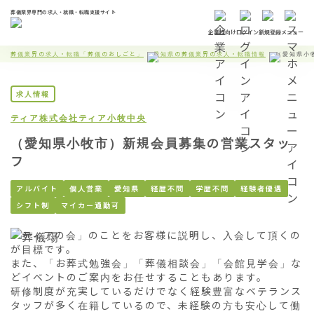
葬儀業界専門の求人・就職・転職支援サイト
企業様向け
ログイン
新規登録
メニュー
葬儀業界の求人・転職「葬儀のおしごと」
愛知県の葬儀業界の求人・転職情報
（愛知県小
求人情報
ティア株式会社
ティア小牧中央
（愛知県小牧市）新規会員募集の営業スタッ
フ
アルバイト
個人営業
愛知県
経歴不問
学歴不問
経験者優遇
シフト制
マイカー通勤可
「ティアの会」のことをお客様に説明し、入会して頂くの
が目標です。

また、「お葬式勉強会」「葬儀相談会」「会館見学会」な
どイベントのご案内をお任せすることもあります。

研修制度が充実しているだけでなく経験豊富なベテランス
タッフが多く在籍しているので、未経験の方も安心して働