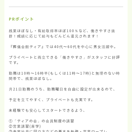
PRポイント
残業ほぼなし・有給取得率ほぼ100％など、働きやすさ抜
群！成績に応じて給与もどんどん還元されます！

『葬儀会館ティア』では40代〜60代を中心に男女活躍中。

プライベートと両立できる「働きやすさ」がスタッフに好評
です。

勤務は10時〜16時半(もしくは11時〜17時)と無理のない時
間帯で、残業ほぼなし。

月21日勤務のうち、勤務曜日を自由に設定が出来るので、

予定を立てやすく、プライベートも充実です。

未経験でも安心してスタートできるよう、

①「ティアの会」の会員制度の講習

②営業講習(座学)

③先輩社員に回り方などの基本を勉強・営業ロープレ。
