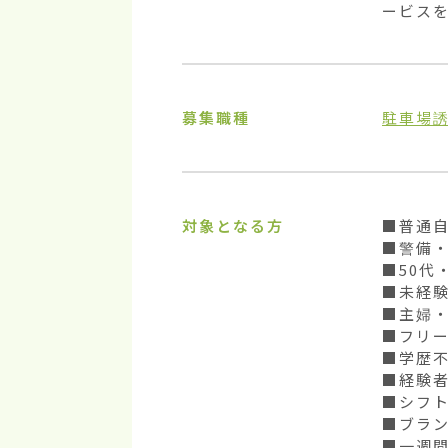
ービス
募集職種
駐車場
対象となる方
■普通自
■警備・
■50代
■未経験
■主婦・
■フリー
■学歴不
■経験者
■シフト
■ブラン
■一週間