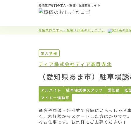
葬儀業界専門の求人・就職・転職支援サイト
葬儀業界の求人・転職「葬儀のおしごと」
愛知県の葬
求人情報
ティア株式会社
ティア甚目寺北
（愛知県あま市）駐車場誘
アルバイト
駐車場誘導スタッフ
愛知県
経
マイカー通勤可
通夜や葬儀・告別式で会館にいらっしゃる
く、未経験からスタートした方ばかりです
るお仕事です。お気軽にご応募ください！
