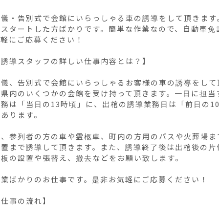
葬儀・告別式で会館にいらっしゃる車の誘導をして頂きます
らスタートした方ばかりです。簡単な作業なので、自動車免
軽にご応募ください！

誘導スタッフの詳しい仕事内容とは？】

葬儀、告別式で会館にいらっしゃるお客様の車の誘導をして
県内のいくつかの会館を受け持って頂きます。一日に担当す
務は「当日の13時頃」に、出棺の誘導業務日は「前日の1
あります。

は、参列者の方の車や霊柩車、町内の方用のバスや火葬場ま
位置まで誘導して頂きます。また、誘導終了後は出棺後の片
板の設置や張替え、撤去などをお願い致します。

業ばかりのお仕事です。是非お気軽にご応募ください！

仕事の流れ】
