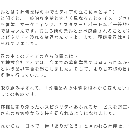
界とは？葬儀業界の中でのティアの立ち位置とは？】

界と聞くと、一般的な企業と大きく異なることをイメージさ
にも営業、マーケティング、カスタマーサポートなど一般的
界ではないんです。むしろ他の業界と比べ感謝されることが
ホスピタリティ溢れる業界なんですよ。また、葬儀業界はも
られていました。

界の中でのティアの立ち位置とは＞

中で株式会社ティアは、今までの葬儀業界では考えられなか
るという業界革命を起こしました。そして、よりお客様の目
提供を行っています。

の取り組みはすべて、「葬儀業界の体質を根本から変えたい
ってのものです。

お客様に寄り添ったホスピタリティあふれるサービスを適正
さんのお客様から支持を得られるようになりました。

これからも「日本で一番「ありがとう」と言われる葬儀社」