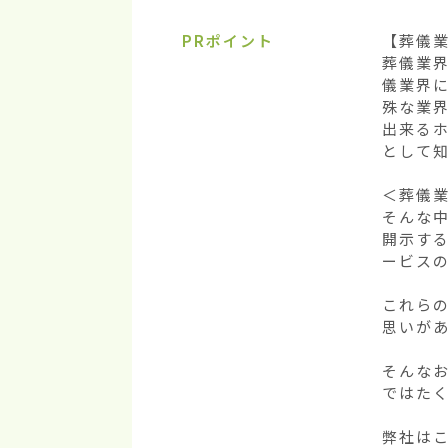
PRポイント
【葬儀業
葬儀業
儀業界
殊な業
出来る
として知
＜葬儀業
そんな
開示す
ービスの
これら
思いがあ
そんな
ではたく
弊社は