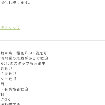
を提供し続けます。
誘導スタッフ
動車第一種免許(AT限定可)

清掃業の経験がある方歓迎

・60代のスタッフも活躍中

者歓迎

主夫歓迎

ター歓迎

問

・有資格者歓迎

制

クOK

後勤務可能
