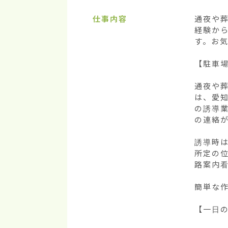
仕事内容
通夜や
経験か
す。お気
【駐車場
通夜や
は、愛知
の誘導業
の連絡が
誘導時
所定の
路案内看
簡単な作
【一日の