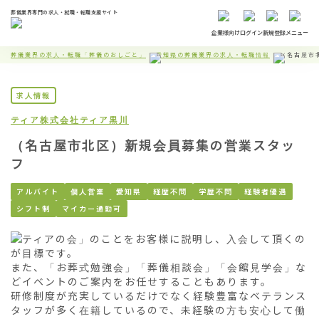
葬儀業界専門の求人・就職・転職支援サイト
企業様向け
ログイン
新規登録
メニュー
葬儀業界の求人・転職「葬儀のおしごと」
愛知県の葬儀業界の求人・転職情報
（名古屋市
求人情報
ティア株式会社
ティア黒川
（名古屋市北区）新規会員募集の営業スタッ
フ
アルバイト
個人営業
愛知県
経歴不問
学歴不問
経験者優遇
シフト制
マイカー通勤可
「ティアの会」のことをお客様に説明し、入会して頂くの
が目標です。

また、「お葬式勉強会」「葬儀相談会」「会館見学会」な
どイベントのご案内をお任せすることもあります。

研修制度が充実しているだけでなく経験豊富なベテランス
タッフが多く在籍しているので、未経験の方も安心して働