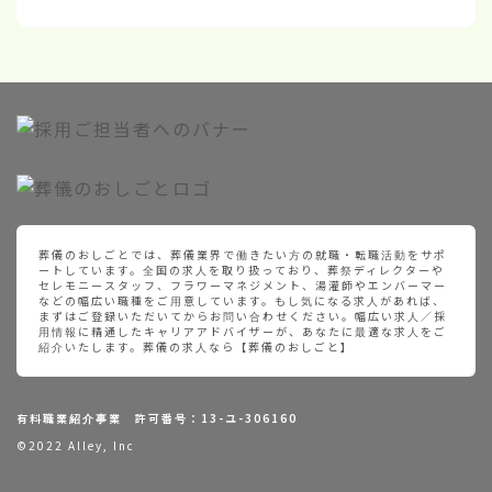
葬儀のおしごとでは、葬儀業界で働きたい方の就職・転職活動をサポ
ートしています。全国の求人を取り扱っており、葬祭ディレクターや
セレモニースタッフ、フラワーマネジメント、湯灌師やエンバーマー
などの幅広い職種をご用意しています。もし気になる求人があれば、
まずはご登録いただいてからお問い合わせください。幅広い求人／採
用情報に精通したキャリアアドバイザーが、あなたに最適な求人をご
紹介いたします。葬儀の求人なら【葬儀のおしごと】
有料職業紹介事業 許可番号：13-ユ-306160
©2022 Alley, Inc