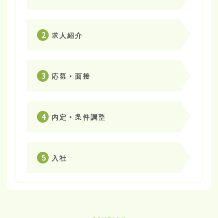
2
求人紹介
3
応募・面接
4
内定・条件調整
5
入社