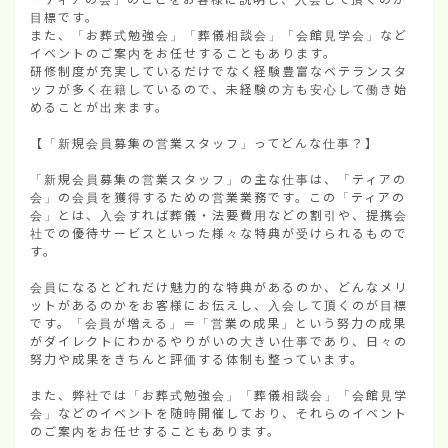
目標です。

また、「お葬式勉強会」「葬儀相談会」「会館見学会」など
イベントのご案内をお任せすることもあります。

研修制度が充実しているだけでなく経験豊富なベテランスタ
ッフが多く在籍しているので、未経験の方も安心して働き始
めることが出来ます。

【「新規会員募集の営業スタッフ」ってどんな仕事？】

「新規会員募集の営業スタッフ」の主な仕事は、「ティアの
会」の会員を獲得するための営業業務です。この「ティアの
会」とは、入会すれば葬儀・法要費用などの割引や、提携会
社での優待サービスといった様々な特典が受けられるもので
す。

会員になるとどれだけ魅力的な特典があるのか、どんなメリ
ットがあるのかをお客様にお伝えし、入会して頂くのが目標
です。「会員が増える」＝「営業の成果」という努力の成果
がダイレクトにわかるやりがいの大きい仕事であり、日々の
努力や成果をきちんと評価する体制も整っています。

また、弊社では「お葬式勉強会」「葬儀相談会」「会館見学
会」などのイベントを随時開催しており、それらのイベント
のご案内をお任せすることもあります。