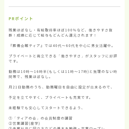
PRポイント
残業ほぼなし・有給取得率ほぼ100％など、働きやすさ抜
群！成績に応じて給与もどんどん還元されます！

『葬儀会館ティア』では40代〜60代を中心に男女活躍中。

プライベートと両立できる「働きやすさ」がスタッフに好評
です。

勤務は10時〜16時半(もしくは11時〜17時)と無理のない時
間帯で、残業ほぼなし。

月21日勤務のうち、勤務曜日を自由に設定が出来るので、

予定を立てやすく、プライベートも充実です。

未経験でも安心してスタートできるよう、

①「ティアの会」の会員制度の講習

②営業講習(座学)

③先輩社員に回り方などの基本を勉強・営業ロープレ。
