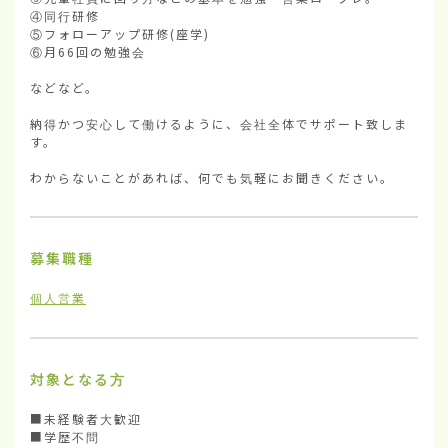
④同行研修

⑤フォローアップ研修(座学)

⑥月66回の勉強会

などなど。

納得かつ安心して働けるように、会社全体でサポート致しま
す。

わからないことがあれば、何でも気軽にお聞きください。
募集職種
個人営業
対象となる方
■未経験者大歓迎

■学歴不問