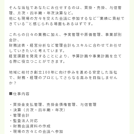
そんな当社であなたにお任せするのは、買掛・売掛、与信管
理、月次・四半期・年次決算など。

他にも現場の方々を交えた会議に参加するなど‘’業績に貢献で
きている’’と感じられる場面もあるはずです。

これらの日々の業務に加え、予実管理や原価管理、事業部別
会計、

財務諸表・経営分析など管理会計もスキルに合わせてお任せ
していきたいと考えています。

経営課題を発見することにより、予算計画や事業計画を立て
る際に役立つことができます。

地域に根付き創立100年に向け歩みを進める安定した当社
で、財務・経理のプロとしてさらなる高みを目指しません
か？

■仕事内容

・買掛金支払管理、売掛金債権管理、与信管理

・決算（月次・四半期・年次）

・管理会計

・監査法人対応

・財務会議資料の作成

・現場の方々との会議へ参加
