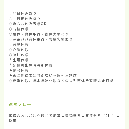
～

◇平日休みあり

◇土日祝休みあり

◇急なお休み考慮OK

◇有給休暇

◇産休・育休取得・復帰実績あり

◇産後パパ育休取得・復帰実績あり

◇育児休暇

◇介護休暇

◇特別休暇

┗生理休暇

┗配偶者出産時特別休暇

┗慶弔休暇

┗永年勤続者に特別有給休暇付与制度

◇夏季休暇、年末年始休暇などの大型連休希望時は要相談
選考フロー
葬儀のおしごとを通じて応募→書類選考→面接選考（2回）→
採用