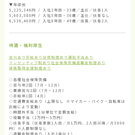
▼年収例

5,225,346円 / 入社2年目・33歳／主任／扶養1人

5,603,580円 / 入社5年目・36歳／主任／扶養なし

6,536,400円 / 入社8年目・49歳／係長／扶養2人
待遇・福利厚生
賞与あり
昇給あり
研修制度あり
通勤手当あり
インセンティブ制あり
社会保険完備
退職金制度あり
資格取得支援制度あり
◇各種社会保険完備

◇賞与年2回（7月・12月）

◇業績賞与2回（7月・12月）

◇昇給年1回（4月）

◇交通費支給あり（上限なし ※マイカー・バイク・自転車は
距離により変動）

◇時間外手当（1分単位で全額支給）

◇役職手当（2万円～5万円）

◇扶養手当（扶養家族1人目／月1万円、2人目以降／月5000
円）※人数制限なし

◇退職金制度あり（入社3年以上）
