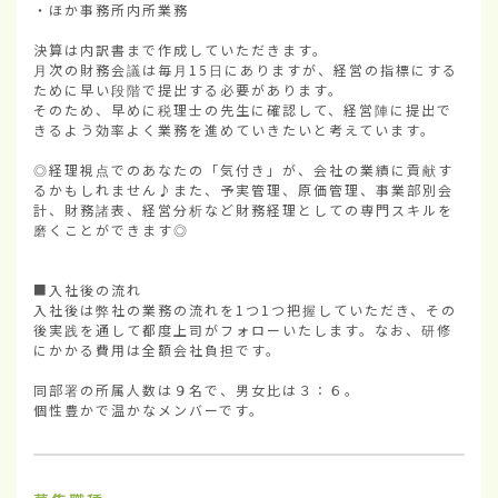
・ほか事務所内所業務

決算は内訳書まで作成していただきます。

月次の財務会議は毎月15日にありますが、経営の指標にする
ために早い段階で提出する必要があります。

そのため、早めに税理士の先生に確認して、経営陣に提出で
きるよう効率よく業務を進めていきたいと考えています。

◎経理視点でのあなたの「気付き」が、会社の業績に貢献す
るかもしれません♪また、予実管理、原価管理、事業部別会
計、財務諸表、経営分析など財務経理としての専門スキルを
磨くことができます◎

■入社後の流れ

入社後は弊社の業務の流れを1つ1つ把握していただき、その
後実践を通して都度上司がフォローいたします。なお、研修
にかかる費用は全額会社負担です。

同部署の所属人数は９名で、男女比は３：６。

個性豊かで温かなメンバーです。