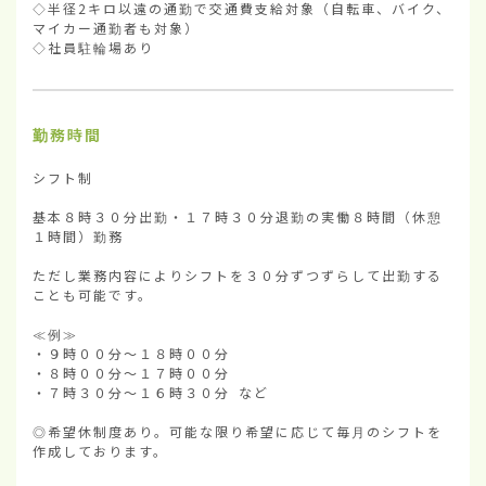
◇半径2キロ以遠の通勤で交通費支給対象（自転車、バイク、
マイカー通勤者も対象）

◇社員駐輪場あり
勤務時間
シフト制

基本８時３０分出勤・１７時３０分退勤の実働８時間（休憩
１時間）勤務

ただし業務内容によりシフトを３０分ずつずらして出勤する
ことも可能です。

≪例≫

・９時００分～１８時００分

・８時００分～１７時００分

・７時３０分～１６時３０分 など

◎希望休制度あり。可能な限り希望に応じて毎月のシフトを
作成しております。