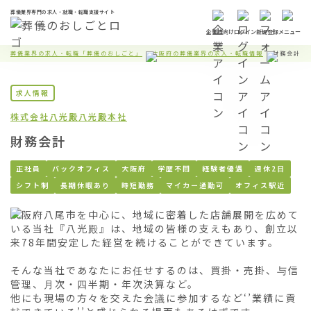
葬儀業界専門の求人・就職・転職支援サイト
企業様向け
ログイン
新規登録
メニュー
葬儀業界の求人・転職「葬儀のおしごと」
大阪府の葬儀業界の求人・転職情報
財務会計
求人情報
株式会社八光殿
八光殿本社
財務会計
正社員
バックオフィス
大阪府
学歴不問
経験者優遇
週休2日
シフト制
長期休暇あり
時短勤務
マイカー通勤可
オフィス駅近
大阪府八尾市を中心に、地域に密着した店舗展開を広めて
いる当社『八光殿』は、地域の皆様の支えもあり、創立以
来78年間安定した経営を続けることができています。

そんな当社であなたにお任せするのは、買掛・売掛、与信
管理、月次・四半期・年次決算など。

他にも現場の方々を交えた会議に参加するなど‘’業績に貢