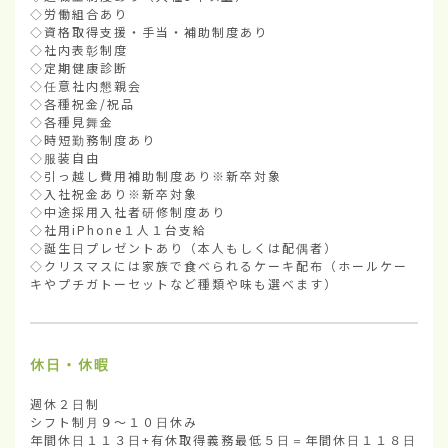
◇労働組合あり

◇資格取得支援・手当・補助制度あり

◇社内表彰制度

◇定期健康診断

◇任意社内懇親会

◇各種祝金/祝品

◇各種見舞金

◇時短勤務制度あり

◇服装自由

◇引っ越し費用補助制度あり※新卒対象

◇入社祝金あり※新卒対象

◇中途採用入社者研修制度あり

◇社用iPhone１人１台支給

◇誕生日プレゼントあり（本人もしくは配偶者）

◇クリスマスには家族で食べられるケーキ配布（ホールケー
キやプチガトーセットなど種類や味も選べます）
休日・休暇
週休２日制

シフト制月９～１０日休み

年間休日１１３日+有休取得義務最低５日＝年間休日１１８日