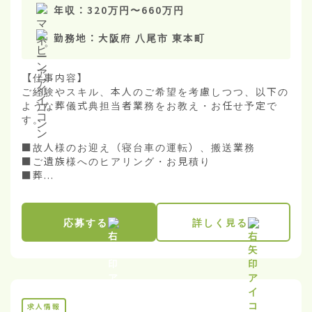
年収：
320万円
〜
660万円
勤務地：
大阪府 八尾市 東本町
【仕事内容】

ご経験やスキル、本人のご希望を考慮しつつ、以下の
ような葬儀式典担当者業務をお教え・お任せ予定で
す。

■故人様のお迎え（寝台車の運転）、搬送業務

■ご遺族様へのヒアリング・お見積り

■葬...
応募する
詳しく見る
求人情報