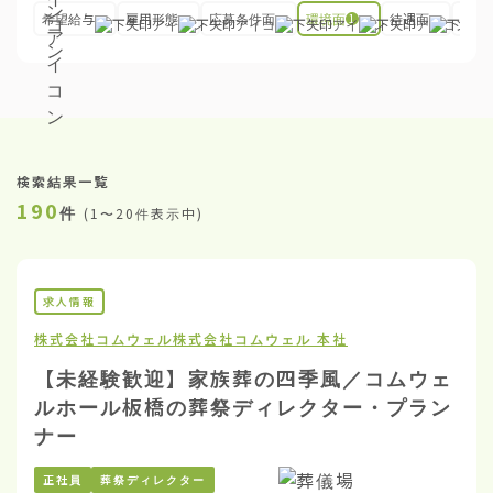
希望給与
雇用形態
応募条件面
環境面
待遇面
その
1
検索結果一覧
190
件
(
1〜20件表示中
)
求人情報
株式会社コムウェル
株式会社コムウェル 本社
【未経験歓迎】家族葬の四季風／コムウェ
ルホール板橋の葬祭ディレクター・プラン
ナー
正社員
葬祭ディレクター