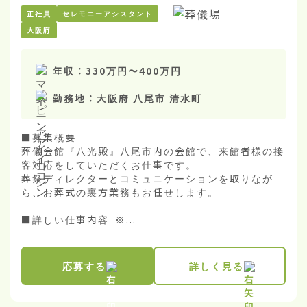
正社員
セレモニーアシスタント
大阪府
年収：
330万円
〜
400万円
勤務地：
大阪府 八尾市 清水町
■募集概要

葬儀会館『八光殿』八尾市内の会館で、来館者様の接
客対応をしていただくお仕事です。

葬祭ディレクターとコミュニケーションを取りなが
ら、お葬式の裏方業務もお任せします。

■詳しい仕事内容 ※...
応募する
詳しく見る