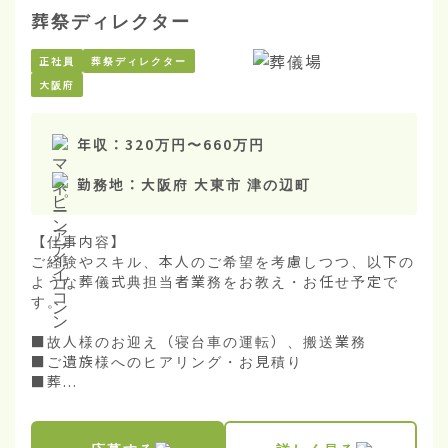
葬祭ディレクター
正社員
葬祭ディレクター
大阪府
年収：
320万円
〜
660万円
勤務地：
大阪府 大東市 津の辺町
【仕事内容】

ご経験やスキル、本人のご希望を考慮しつつ、以下の
ような葬儀式典担当者業務をお教え・お任せ予定で
す。

■故人様のお迎え（寝台車の運転）、搬送業務

■ご遺族様へのヒアリング・お見積り

■葬...