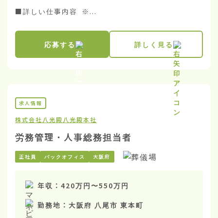
■詳しい仕事内容 ※...
応募する
詳しく見る
求人情報
株式会社八光殿
八光殿本社
労務管理・人事総務担当者
正社員
バックオフィス
大阪府
年収：
420万円
〜
550万円
勤務地：
大阪府 八尾市 東本町