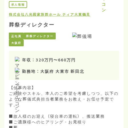
求人情報
株式会社八光殿
家族葬ホール ティア大東鶴見
葬祭ディレクター
正社員
葬祭ディレクター
大阪府
年収：
320万円
〜
660万円
勤務地：
大阪府 大東市 新田北
【仕事内容】

ご経験やスキル、本人のご希望を考慮しつつ、以下の
ような葬儀式典担当者業務をお教え・お任せ予定で
す。

■故人様のお迎え（寝台車の運転）、搬送業務

■ご遺族様へのヒアリング・お見積り

■葬...