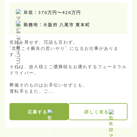
年収：
370万円
〜
420万円
勤務地：
大阪府 八尾市 東本町
笑顔を見せず、冗談も言わず。

‘沈黙こそ最良の思いやり’ になるお仕事がありま
す。

それは、故人様とご遺族様をお連れするフューネラル
ドライバー。

葬儀そのものはお手伝いせずとも、

運転手もまた、ご...
応募する
詳しく見る