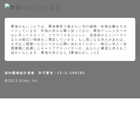
葬儀のおしごとでは、葬儀業界で働きたい方の就職・転職活動をサポ
ートしています。全国の求人を取り扱っており、葬祭ディレクターや
セレモニースタッフ、フラワーマネジメント、湯灌師やエンバーマー
などの幅広い職種をご用意しています。もし気になる求人があれば、
まずはご登録いただいてからお問い合わせください。幅広い求人／採
用情報に精通したキャリアアドバイザーが、あなたに最適な求人をご
紹介いたします。葬儀の求人なら【葬儀のおしごと】
有料職業紹介事業 許可番号：13-ユ-306160
©2022 Alley, Inc