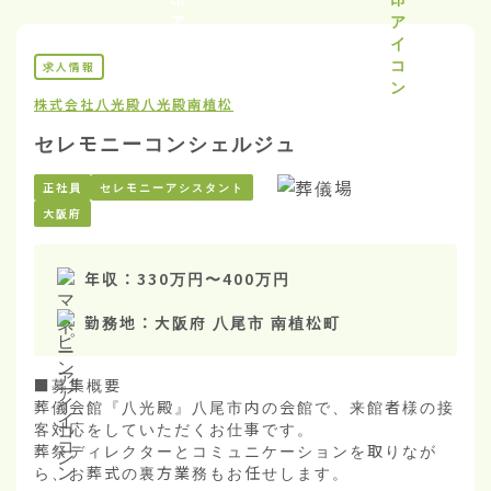
求人情報
株式会社八光殿
八光殿南植松
セレモニーコンシェルジュ
正社員
セレモニーアシスタント
大阪府
年収：
330万円
〜
400万円
勤務地：
大阪府 八尾市 南植松町
■募集概要

葬儀会館『八光殿』八尾市内の会館で、来館者様の接
客対応をしていただくお仕事です。

葬祭ディレクターとコミュニケーションを取りなが
ら、お葬式の裏方業務もお任せします。
