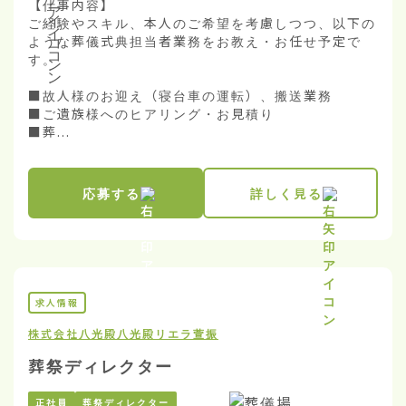
【仕事内容】

ご経験やスキル、本人のご希望を考慮しつつ、以下の
ような葬儀式典担当者業務をお教え・お任せ予定で
す。

■故人様のお迎え（寝台車の運転）、搬送業務

■ご遺族様へのヒアリング・お見積り

■葬...
応募する
詳しく見る
求人情報
株式会社八光殿
八光殿リエラ萱振
葬祭ディレクター
正社員
葬祭ディレクター