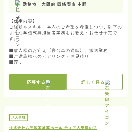
勤務地：
大阪府 四條畷市 中野
【仕事内容】

ご経験やスキル、本人のご希望を考慮しつつ、以下の
ような葬儀式典担当者業務をお教え・お任せ予定で
す。

■故人様のお迎え（寝台車の運転）、搬送業務

■ご遺族様へのヒアリング・お見積り

■葬...
応募する
詳しく見る
求人情報
株式会社八光殿
家族葬ホール ティア大東津の辺