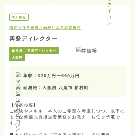
求人情報
株式会社八光殿
八光殿リエラ恩智柏村
葬祭ディレクター
正社員
葬祭ディレクター
大阪府
年収：
320万円
〜
660万円
勤務地：
大阪府 八尾市 柏村町
【仕事内容】

ご経験やスキル、本人のご希望を考慮しつつ、以下の
ような葬儀式典担当者業務をお教え・お任せ予定で
す。

■故人様のお迎え（寝台車の運転）、搬送業務
