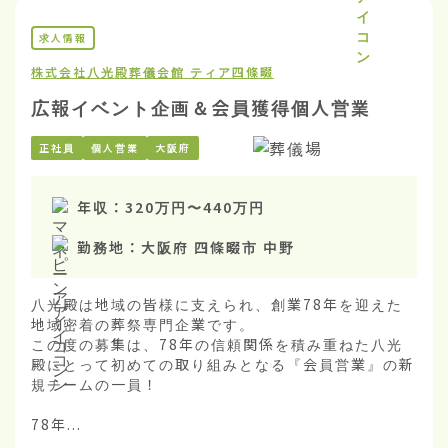
求人情報
株式会社八光殿
葬儀会館 ティア四條畷
広報イベント企画＆会員獲得個人営業
正社員
個人営業
大阪府
年収：
320万円
〜
440万円
勤務地：
大阪府 四條畷市 中野
八光殿は地域の皆様に支えられ、創業78年を迎えた
地域密着の葬祭専門企業です。

この度の募集は、78年の信頼関係を積み重ねた八光
殿にとって初めての取り組みとなる『会員営業』の新
規チームの一員！

78年...