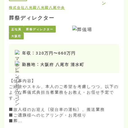
株式会社八光殿
八光殿八尾中央
葬祭ディレクター
正社員
葬祭ディレクター
大阪府
年収：
320万円
〜
660万円
勤務地：
大阪府 八尾市 清水町
【仕事内容】

ご経験やスキル、本人のご希望を考慮しつつ、以下の
ような葬儀式典担当者業務をお教え・お任せ予定で
す。

■故人様のお迎え（寝台車の運転）、搬送業務

■ご遺族様へのヒアリング・お見積り

■葬...