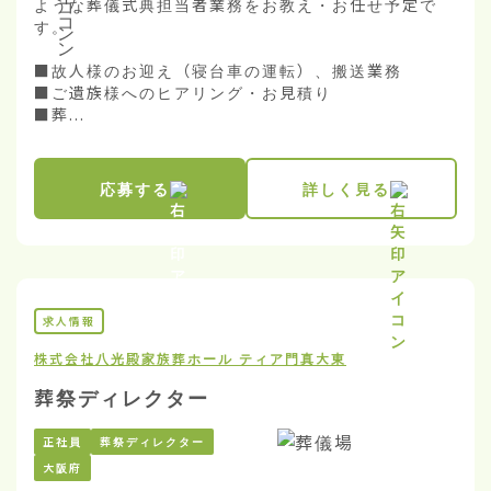
ような葬儀式典担当者業務をお教え・お任せ予定で
す。

■故人様のお迎え（寝台車の運転）、搬送業務

■ご遺族様へのヒアリング・お見積り

■葬...
応募する
詳しく見る
求人情報
株式会社八光殿
家族葬ホール ティア門真大東
葬祭ディレクター
正社員
葬祭ディレクター
大阪府