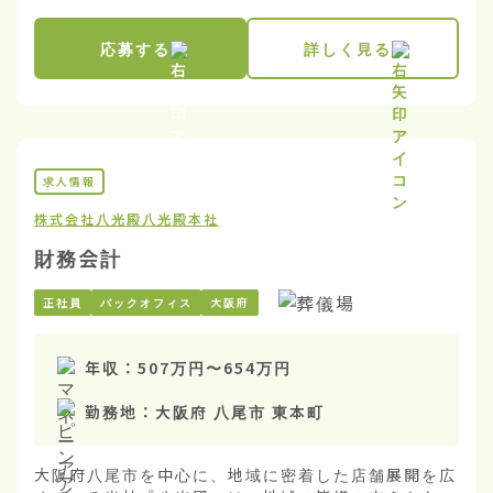
応募する
詳しく見る
求人情報
株式会社八光殿
八光殿本社
財務会計
正社員
バックオフィス
大阪府
年収：
507万円
〜
654万円
勤務地：
大阪府 八尾市 東本町
大阪府八尾市を中心に、地域に密着した店舗展開を広