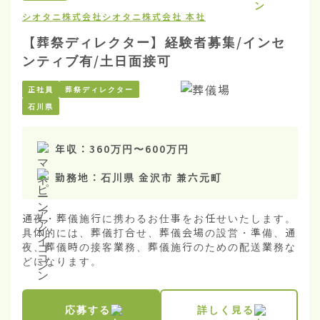
シオタニ株式会社
シオタニ株式会社 本社
【葬祭ディレクター】経験者募集/インセ
ンティブ有/土日面接可
正社員
葬祭ディレクター
石川県
年収：
360万円
〜
600万円
勤務地：
石川県 金沢市 兼六元町
通夜・葬儀施行に携わるお仕事をお任せいたします。

具体的には、葬儀打合せ、葬儀会場の設営・準備、通
夜、葬儀時の接客業務、葬儀施行のための配送業務な
どになります。
応募する
詳しく見る