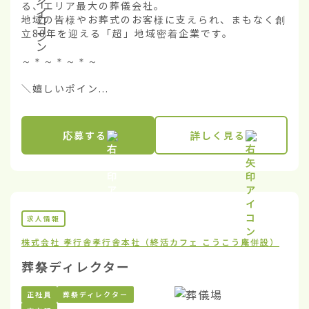
る、エリア最大の葬儀会社。

地域の皆様やお葬式のお客様に支えられ、まもなく創
立80年を迎える「超」地域密着企業です。

～＊～＊～＊～

＼嬉しいポイン...
応募する
詳しく見る
求人情報
株式会社 孝行舎
孝行舎本社（終活カフェ こうこう庵併設）
葬祭ディレクター
正社員
葬祭ディレクター