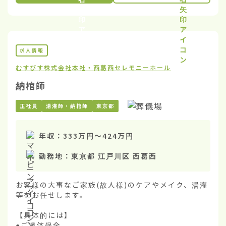
求人情報
むすびす株式会社
本社・西葛西セレモニーホール
納棺師
正社員
湯灌師・納棺師
東京都
年収：
333万円
〜
424万円
勤務地：
東京都 江戸川区 西葛西
お客様の大事なご家族(故人様)のケアやメイク、湯灌
等をお任せします。

【具体的には】

●ご遺体保全
