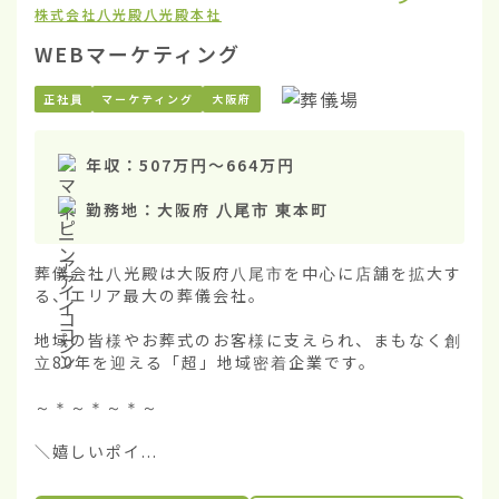
株式会社八光殿
八光殿本社
WEBマーケティング
正社員
マーケティング
大阪府
年収：
507万円
〜
664万円
勤務地：
大阪府 八尾市 東本町
葬儀会社八光殿は大阪府八尾市を中心に店舗を拡大す
る、エリア最大の葬儀会社。

地域の皆様やお葬式のお客様に支えられ、まもなく創
立80年を迎える「超」地域密着企業です。

～＊～＊～＊～

＼嬉しいポイ...