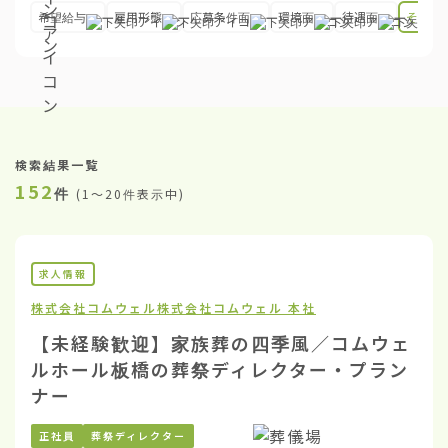
希望給与
雇用形態
応募条件面
環境面
待遇面
その他
検索結果一覧
152
件
(
1〜20件表示中
)
求人情報
株式会社コムウェル
株式会社コムウェル 本社
【未経験歓迎】家族葬の四季風／コムウェ
ルホール板橋の葬祭ディレクター・プラン
ナー
正社員
葬祭ディレクター