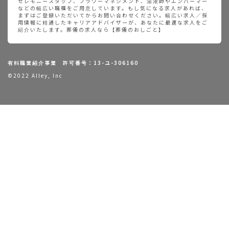
セレモニースタッフ、フラワーマネジメント、湯灌師やエンバーマー
などの幅広い職種をご用意しています。もし気になる求人があれば、
まずはご登録いただいてからお問い合わせください。幅広い求人／採
用情報に精通したキャリアアドバイザーが、あなたに最適な求人をご
紹介いたします。葬儀の求人なら【葬儀のおしごと】
有料職業紹介事業 許可番号：13-ユ-306160
©2022 Alley, Inc