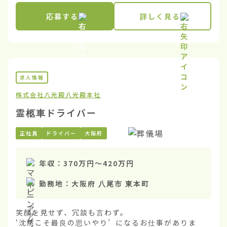
応募する
詳しく見る
求人情報
株式会社八光殿
八光殿本社
霊柩車ドライバー
正社員
ドライバー
大阪府
年収：
370万円
〜
420万円
勤務地：
大阪府 八尾市 東本町
笑顔を見せず、冗談も言わず。

‘沈黙こそ最良の思いやり’ になるお仕事がありま