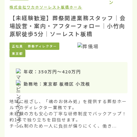
株式会社ワカホ
ソーレスト板橋ホール
【未経験歓迎】葬祭関連業務スタッフ｜会
場設営・案内・アフターフォロー｜小竹向
原駅徒歩5分｜ソーレスト板橋
正社員
葬祭ディレクター
東京都
年収：
350万円
〜
420万円
勤務地：
東京都 板橋区 小茂根
地域に根ざし、「魂のお休み処」を提供する葬祭ホー
ルでのディレクター業務です。

未経験の方も安心の丁寧な研修制度でバックアップ！
約1年で独り立ちを目指せます。

チーム制のため一人に負担が偏りにくく、働き...