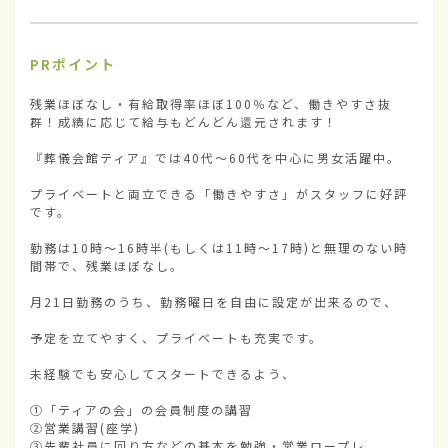
PRポイント
残業ほぼなし・有給取得率ほぼ100％など、働きやすさ抜
群！成績に応じて給与もどんどん還元されます！

『葬儀会館ティア』では40代〜60代を中心に男女活躍中。

プライベートと両立できる「働きやすさ」がスタッフに好評
です。

勤務は10時〜16時半(もしくは11時〜17時)と無理のない時
間帯で、残業ほぼなし。

月21日勤務のうち、勤務曜日を自由に設定が出来るので、

予定を立てやすく、プライベートも充実です。

未経験でも安心してスタートできるよう、

①「ティアの会」の会員制度の講習

②営業講習(座学)

③先輩社員に回り方などの基本を勉強・営業ロープレ。
