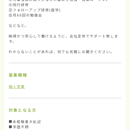
④同行研修

⑤フォローアップ研修(座学)

⑥月66回の勉強会

などなど。

納得かつ安心して働けるように、会社全体でサポート致しま
す。

わからないことがあれば、何でも気軽にお聞きください。
募集職種
個人営業
対象となる方
■未経験者大歓迎

■学歴不問