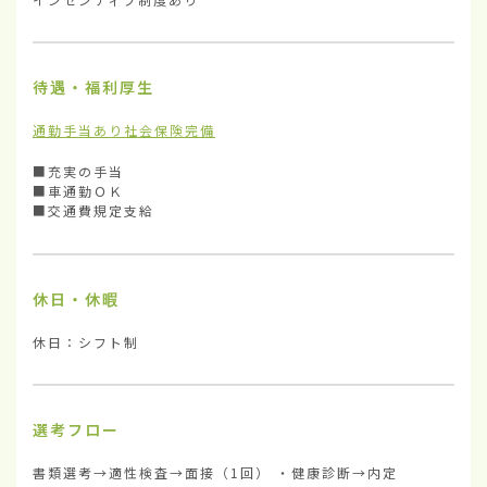
待遇・福利厚生
通勤手当あり
社会保険完備
■充実の手当

■車通勤ＯＫ

■交通費規定支給
休日・休暇
休日：シフト制
選考フロー
書類選考→適性検査→面接（1回） ・健康診断→内定