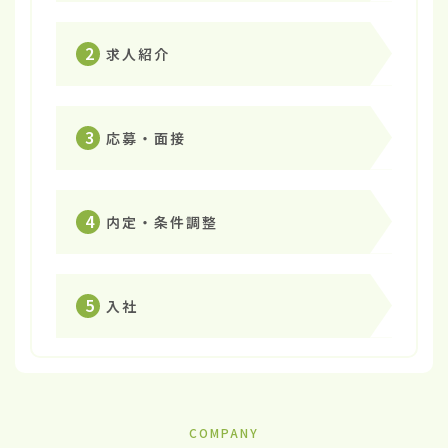
2
求人紹介
3
応募・面接
4
内定・条件調整
5
入社
COMPANY