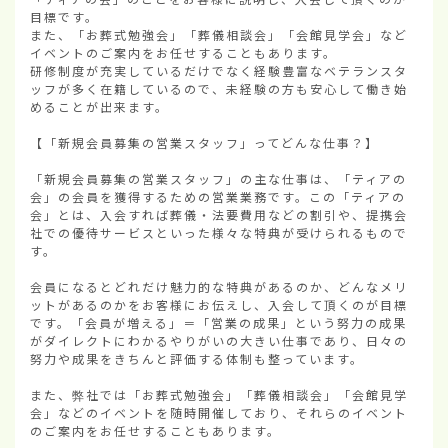
目標です。

また、「お葬式勉強会」「葬儀相談会」「会館見学会」など
イベントのご案内をお任せすることもあります。

研修制度が充実しているだけでなく経験豊富なベテランスタ
ッフが多く在籍しているので、未経験の方も安心して働き始
めることが出来ます。

【「新規会員募集の営業スタッフ」ってどんな仕事？】

「新規会員募集の営業スタッフ」の主な仕事は、「ティアの
会」の会員を獲得するための営業業務です。この「ティアの
会」とは、入会すれば葬儀・法要費用などの割引や、提携会
社での優待サービスといった様々な特典が受けられるもので
す。

会員になるとどれだけ魅力的な特典があるのか、どんなメリ
ットがあるのかをお客様にお伝えし、入会して頂くのが目標
です。「会員が増える」＝「営業の成果」という努力の成果
がダイレクトにわかるやりがいの大きい仕事であり、日々の
努力や成果をきちんと評価する体制も整っています。

また、弊社では「お葬式勉強会」「葬儀相談会」「会館見学
会」などのイベントを随時開催しており、それらのイベント
のご案内をお任せすることもあります。