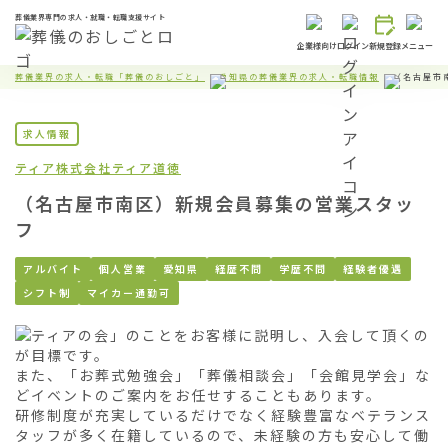
葬儀業界専門の求人・就職・転職支援サイト
企業様向け
ログイン
新規登録
メニュー
葬儀業界の求人・転職「葬儀のおしごと」
愛知県の葬儀業界の求人・転職情報
（名古屋市
求人情報
ティア株式会社
ティア道徳
（名古屋市南区）新規会員募集の営業スタッ
フ
アルバイト
個人営業
愛知県
経歴不問
学歴不問
経験者優遇
シフト制
マイカー通勤可
「ティアの会」のことをお客様に説明し、入会して頂くの
が目標です。

また、「お葬式勉強会」「葬儀相談会」「会館見学会」な
どイベントのご案内をお任せすることもあります。

研修制度が充実しているだけでなく経験豊富なベテランス
タッフが多く在籍しているので、未経験の方も安心して働