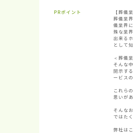
PRポイント
【葬儀業
葬儀業
儀業界
殊な業
出来る
として知
＜葬儀業
そんな
開示す
ービスの
これら
思いがあ
そんな
ではたく
弊社は