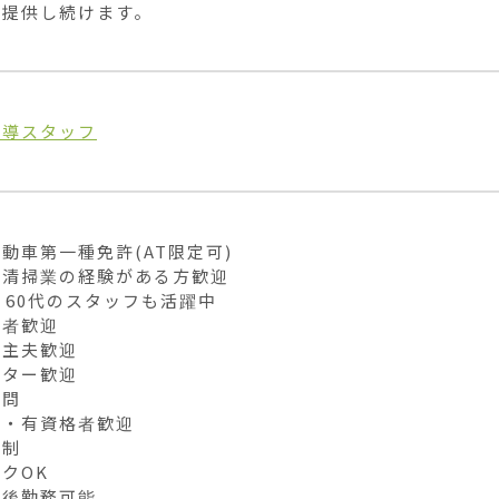
を提供し続けます。
誘導スタッフ
動車第一種免許(AT限定可)

清掃業の経験がある方歓迎

・60代のスタッフも活躍中

者歓迎

主夫歓迎

ター歓迎

問

・有資格者歓迎

制

クOK

後勤務可能
