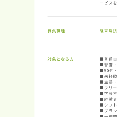
ービス
募集職種
駐車場
対象となる方
■普通自
■警備・
■50代
■未経験
■主婦・
■フリー
■学歴不
■経験者
■シフト
■ブラン
■一週間