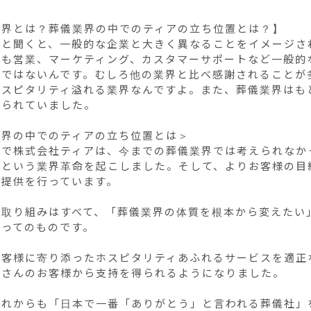
界とは？葬儀業界の中でのティアの立ち位置とは？】

界と聞くと、一般的な企業と大きく異なることをイメージさ
にも営業、マーケティング、カスタマーサポートなど一般的
界ではないんです。むしろ他の業界と比べ感謝されることが
ホスピタリティ溢れる業界なんですよ。また、葬儀業界はも
られていました。

界の中でのティアの立ち位置とは＞

中で株式会社ティアは、今までの葬儀業界では考えられなか
るという業界革命を起こしました。そして、よりお客様の目
提供を行っています。

の取り組みはすべて、「葬儀業界の体質を根本から変えたい
ってのものです。

お客様に寄り添ったホスピタリティあふれるサービスを適正
さんのお客様から支持を得られるようになりました。

これからも「日本で一番「ありがとう」と言われる葬儀社」