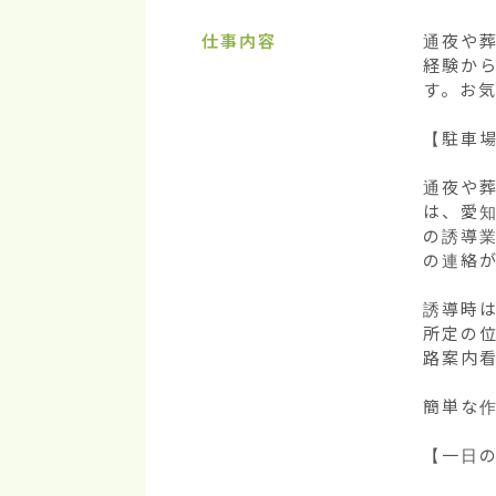
仕事内容
通夜や
経験か
す。お気
【駐車場
通夜や
は、愛知
の誘導業
の連絡が
誘導時
所定の
路案内看
簡単な作
【一日の