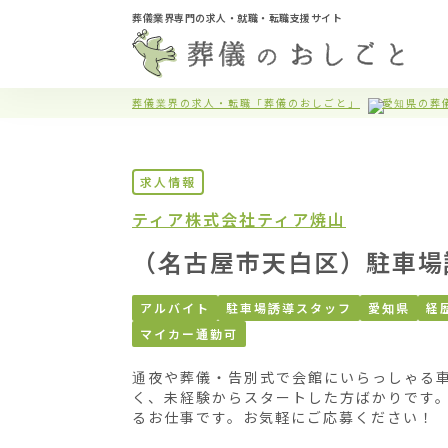
葬儀業界専門の求人・就職・転職支援サイト
葬儀業界の求人・転職「葬儀のおしごと」
愛知県の葬
求人情報
ティア株式会社
ティア焼山
（名古屋市天白区）駐車場
アルバイト
駐車場誘導スタッフ
愛知県
経
マイカー通勤可
通夜や葬儀・告別式で会館にいらっしゃる
く、未経験からスタートした方ばかりです
るお仕事です。お気軽にご応募ください！
