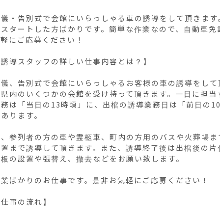
葬儀・告別式で会館にいらっしゃる車の誘導をして頂きます
らスタートした方ばかりです。簡単な作業なので、自動車免
軽にご応募ください！

誘導スタッフの詳しい仕事内容とは？】

葬儀、告別式で会館にいらっしゃるお客様の車の誘導をして
県内のいくつかの会館を受け持って頂きます。一日に担当す
務は「当日の13時頃」に、出棺の誘導業務日は「前日の1
あります。

は、参列者の方の車や霊柩車、町内の方用のバスや火葬場ま
位置まで誘導して頂きます。また、誘導終了後は出棺後の片
板の設置や張替え、撤去などをお願い致します。

業ばかりのお仕事です。是非お気軽にご応募ください！

仕事の流れ】
