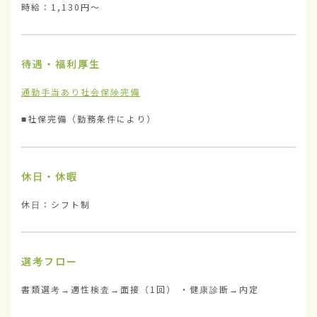
時給：1,130円〜
待遇・福利厚生
通勤手当あり
社会保険完備
■社保完備（勤務条件により）
休日・休暇
休日：シフト制
選考フロー
書類選考→適性検査→面接（1回） ・健康診断→内定