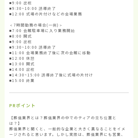
■9:00 出棺

■9:30~10:00 誘導終了

■12:00 式場の片付けなどの会場業務

＜7時間勤務の場合(一例)＞

■7:00 会館駐車場に入り業務開始

■8:00 開式

■9:00 出棺

■9:30~10:00 誘導終了

■11:00 会場業務終了後に次の会館に移動

■12:00 休憩

■13:00 開式

■14:00 出棺

■14:30~15:00 誘導終了後に式場の片付け

■15:00 終業
PRポイント
【葬儀業界とは？葬儀業界の中でのティアの立ち位置と
は？】

葬儀業界と聞くと、一般的な企業と大きく異なることをイメ
ージされると思います。しかし実際は、葬儀業界にも営業、