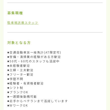
募集職種
駐車場誘導スタッフ
対象となる方
■普通自動車第一種免許(AT限定可)

■警備・清掃業の経験がある方歓迎

■50代・60代のスタッフも活躍中

■未経験者歓迎

■主婦・主夫歓迎

■フリーター歓迎

■学歴不問

■経験者・有資格者歓迎

■シフト制

■ブランクOK

■一週間後勤務可能

■若手からベテランまで活躍しています

■WワークOK