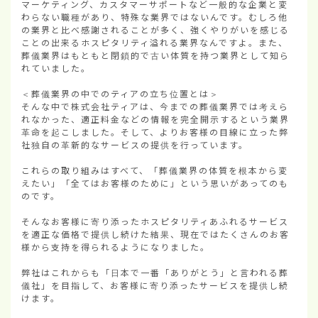
マーケティング、カスタマーサポートなど一般的な企業と変
わらない職種があり、特殊な業界ではないんです。むしろ他
の業界と比べ感謝されることが多く、強くやりがいを感じる
ことの出来るホスピタリティ溢れる業界なんですよ。また、
葬儀業界はもともと閉鎖的で古い体質を持つ業界として知ら
れていました。

＜葬儀業界の中でのティアの立ち位置とは＞

そんな中で株式会社ティアは、今までの葬儀業界では考えら
れなかった、適正料金などの情報を完全開示するという業界
革命を起こしました。そして、よりお客様の目線に立った弊
社独自の革新的なサービスの提供を行っています。

これらの取り組みはすべて、「葬儀業界の体質を根本から変
えたい」「全てはお客様のために」という思いがあってのも
のです。

そんなお客様に寄り添ったホスピタリティあふれるサービス
を適正な価格で提供し続けた結果、現在ではたくさんのお客
様から支持を得られるようになりました。

弊社はこれからも「日本で一番「ありがとう」と言われる葬
儀社」を目指して、お客様に寄り添ったサービスを提供し続
けます。