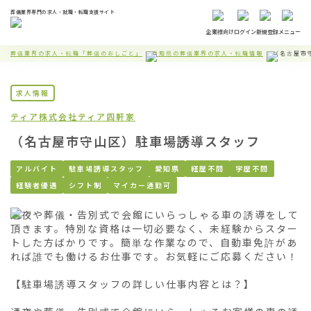
葬儀業界専門の求人・就職・転職支援サイト
企業様向け
ログイン
新規登録
メニュー
葬儀業界の求人・転職「葬儀のおしごと」
愛知県の葬儀業界の求人・転職情報
（名古屋市
求人情報
ティア株式会社
ティア四軒家
（名古屋市守山区）駐車場誘導スタッフ
アルバイト
駐車場誘導スタッフ
愛知県
経歴不問
学歴不問
経験者優遇
シフト制
マイカー通勤可
通夜や葬儀・告別式で会館にいらっしゃる車の誘導をして
頂きます。特別な資格は一切必要なく、未経験からスター
トした方ばかりです。簡単な作業なので、自動車免許があ
れば誰でも働けるお仕事です。お気軽にご応募ください！

【駐車場誘導スタッフの詳しい仕事内容とは？】
