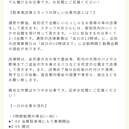
でも働けるお仕事です。お気軽にご応募ください！

【駐車場誘導スタッフの詳しい仕事内容とは？】

通夜や葬儀、告別式で会館にいらっしゃるお客様の車の誘導
をして頂きます。スタッフの皆さんには、愛知県内のいくつ
かの会館を受け持って頂きます。一日に担当するのは多くて
2~3会館です。通夜の誘導業務は「当日の13時頃」に、出棺
の誘導業務日は「前日の10時頃まで」に出勤時間と勤務会館
の連絡があります。

誘導時は、参列者の方の車や霊柩車、町内の方用のバスや火
葬場までご遺族の方を乗せるバスなどを所定の位置まで誘導
して頂きます。また、誘導終了後は出棺後の片付けや清掃、
椅子などの移動、道路案内看板の設置や張替え、撤去などを
お願い致します。

簡単な作業ばかりのお仕事です。是非お気軽にご応募くださ
い！

【一日の仕事の流れ】

＜5時間勤務の場合(一例)＞

■7:00 会館駐車場に入り業務開始

■8:00 開式
