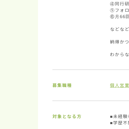
④同行研
⑤フォロ
⑥月66
などなど
納得かつ
わから
募集職種
個人営
対象となる方
■未経験
■学歴不