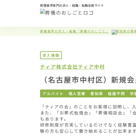
葬儀業界専門の求人・就職・転職支援サイト
葬儀業界の求人・転職「葬儀のおしごと」
愛知県の葬
求人情報
ティア株式会社
ティア中村
（名古屋市中村区）新規会
アルバイト
個人営業
愛知県
経歴不問
学
「ティアの会」のことをお客様に説明し、入
また、「お葬式勉強会」「葬儀相談会」「
もあります。

研修制度が充実しているだけでなく経験豊
験の方も安心して働き始めることが出来ます