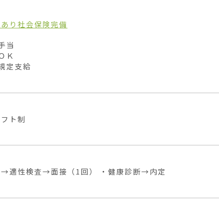
当あり
社会保険完備
手当

ＯＫ

規定支給
シフト制
→適性検査→面接（1回） ・健康診断→内定