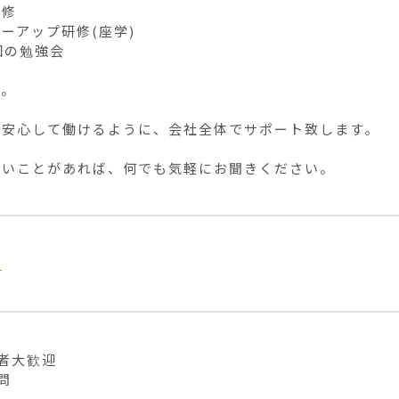
修

ーアップ研修(座学)

回の勉強会

。

安心して働けるように、会社全体でサポート致します。

ないことがあれば、何でも気軽にお聞きください。
業
者大歓迎

問