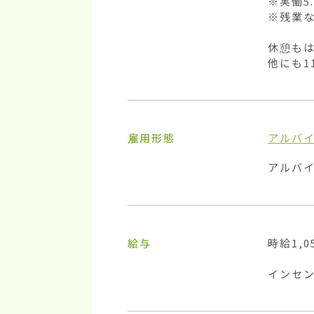
※実働5.
※残業な
休憩もは
他にも1
雇用形態
アルバ
アルバ
給与
時給1,05
インセ