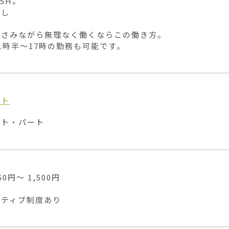
5H。

し

さみながら無理なく働くならこの働き方。

1時半〜17時の勤務も可能です。
イト
イト・パート
0円〜 1,500円

ンティブ制度あり