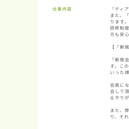
仕事内容
「ティア
また、
ります。
研修制
方も安心
【「新規
「新規
す。こ
いった様
会員に
会して
るやり
また、
り、そ