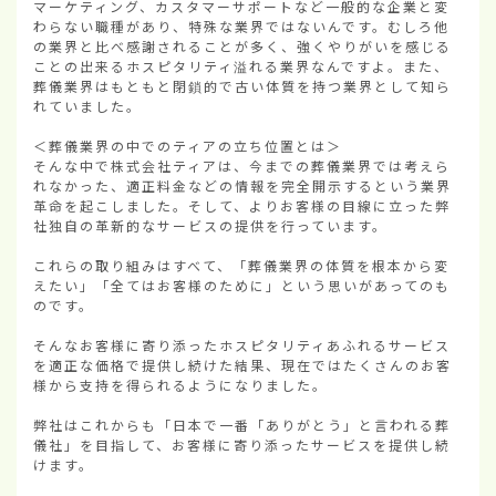
マーケティング、カスタマーサポートなど一般的な企業と変
わらない職種があり、特殊な業界ではないんです。むしろ他
の業界と比べ感謝されることが多く、強くやりがいを感じる
ことの出来るホスピタリティ溢れる業界なんですよ。また、
葬儀業界はもともと閉鎖的で古い体質を持つ業界として知ら
れていました。

＜葬儀業界の中でのティアの立ち位置とは＞

そんな中で株式会社ティアは、今までの葬儀業界では考えら
れなかった、適正料金などの情報を完全開示するという業界
革命を起こしました。そして、よりお客様の目線に立った弊
社独自の革新的なサービスの提供を行っています。

これらの取り組みはすべて、「葬儀業界の体質を根本から変
えたい」「全てはお客様のために」という思いがあってのも
のです。

そんなお客様に寄り添ったホスピタリティあふれるサービス
を適正な価格で提供し続けた結果、現在ではたくさんのお客
様から支持を得られるようになりました。

弊社はこれからも「日本で一番「ありがとう」と言われる葬
儀社」を目指して、お客様に寄り添ったサービスを提供し続
けます。