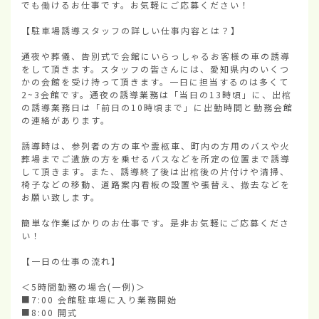
でも働けるお仕事です。お気軽にご応募ください！

【駐車場誘導スタッフの詳しい仕事内容とは？】

通夜や葬儀、告別式で会館にいらっしゃるお客様の車の誘導
をして頂きます。スタッフの皆さんには、愛知県内のいくつ
かの会館を受け持って頂きます。一日に担当するのは多くて
2~3会館です。通夜の誘導業務は「当日の13時頃」に、出棺
の誘導業務日は「前日の10時頃まで」に出勤時間と勤務会館
の連絡があります。

誘導時は、参列者の方の車や霊柩車、町内の方用のバスや火
葬場までご遺族の方を乗せるバスなどを所定の位置まで誘導
して頂きます。また、誘導終了後は出棺後の片付けや清掃、
椅子などの移動、道路案内看板の設置や張替え、撤去などを
お願い致します。

簡単な作業ばかりのお仕事です。是非お気軽にご応募くださ
い！

【一日の仕事の流れ】

＜5時間勤務の場合(一例)＞

■7:00 会館駐車場に入り業務開始

■8:00 開式
