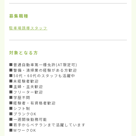
募集職種
駐車場誘導スタッフ
対象となる方
■普通自動車第一種免許(AT限定可)

■警備・清掃業の経験がある方歓迎

■50代・60代のスタッフも活躍中

■未経験者歓迎

■主婦・主夫歓迎

■フリーター歓迎

■学歴不問

■経験者・有資格者歓迎

■シフト制

■ブランクOK

■一週間後勤務可能

■若手からベテランまで活躍しています

■WワークOK