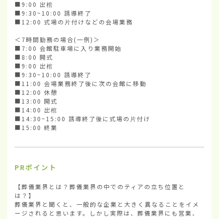
■9:00 出棺

■9:30~10:00 誘導終了

■12:00 式場の片付けなどの会場業務

＜7時間勤務の場合(一例)＞

■7:00 会館駐車場に入り業務開始

■8:00 開式

■9:00 出棺

■9:30~10:00 誘導終了

■11:00 会場業務終了後に次の会館に移動

■12:00 休憩

■13:00 開式

■14:00 出棺

■14:30~15:00 誘導終了後に式場の片付け

■15:00 終業
PRポイント
【葬儀業界とは？葬儀業界の中でのティアの立ち位置と
は？】

葬儀業界と聞くと、一般的な企業と大きく異なることをイメ
ージされると思います。しかし実際は、葬儀業界にも営業、