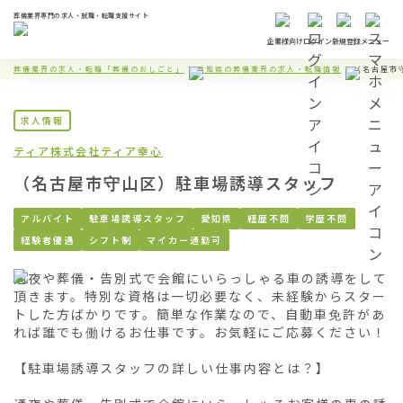
葬儀業界専門の求人・就職・転職支援サイト
企業様向け
ログイン
新規登録
メニュー
葬儀業界の求人・転職「葬儀のおしごと」
愛知県の葬儀業界の求人・転職情報
（名古屋市
求人情報
ティア株式会社
ティア幸心
（名古屋市守山区）駐車場誘導スタッフ
アルバイト
駐車場誘導スタッフ
愛知県
経歴不問
学歴不問
経験者優遇
シフト制
マイカー通勤可
通夜や葬儀・告別式で会館にいらっしゃる車の誘導をして
頂きます。特別な資格は一切必要なく、未経験からスター
トした方ばかりです。簡単な作業なので、自動車免許があ
れば誰でも働けるお仕事です。お気軽にご応募ください！

【駐車場誘導スタッフの詳しい仕事内容とは？】
