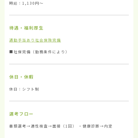
時給：1,130円〜
待遇・福利厚生
通勤手当あり
社会保険完備
■社保完備（勤務条件により）
休日・休暇
休日：シフト制
選考フロー
書類選考→適性検査→面接（1回） ・健康診断→内定