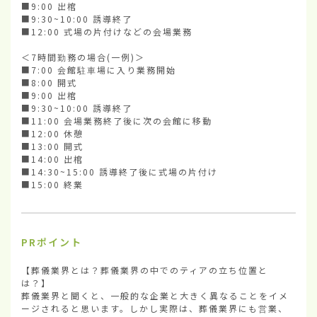
■9:00 出棺

■9:30~10:00 誘導終了

■12:00 式場の片付けなどの会場業務

＜7時間勤務の場合(一例)＞

■7:00 会館駐車場に入り業務開始

■8:00 開式

■9:00 出棺

■9:30~10:00 誘導終了

■11:00 会場業務終了後に次の会館に移動

■12:00 休憩

■13:00 開式

■14:00 出棺

■14:30~15:00 誘導終了後に式場の片付け

■15:00 終業
PRポイント
【葬儀業界とは？葬儀業界の中でのティアの立ち位置と
は？】

葬儀業界と聞くと、一般的な企業と大きく異なることをイメ
ージされると思います。しかし実際は、葬儀業界にも営業、