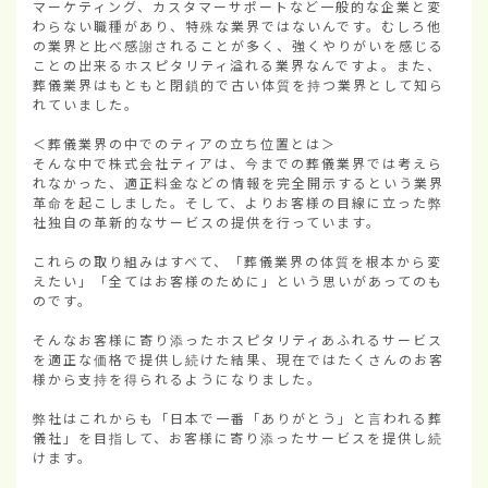
マーケティング、カスタマーサポートなど一般的な企業と変
わらない職種があり、特殊な業界ではないんです。むしろ他
の業界と比べ感謝されることが多く、強くやりがいを感じる
ことの出来るホスピタリティ溢れる業界なんですよ。また、
葬儀業界はもともと閉鎖的で古い体質を持つ業界として知ら
れていました。

＜葬儀業界の中でのティアの立ち位置とは＞

そんな中で株式会社ティアは、今までの葬儀業界では考えら
れなかった、適正料金などの情報を完全開示するという業界
革命を起こしました。そして、よりお客様の目線に立った弊
社独自の革新的なサービスの提供を行っています。

これらの取り組みはすべて、「葬儀業界の体質を根本から変
えたい」「全てはお客様のために」という思いがあってのも
のです。

そんなお客様に寄り添ったホスピタリティあふれるサービス
を適正な価格で提供し続けた結果、現在ではたくさんのお客
様から支持を得られるようになりました。

弊社はこれからも「日本で一番「ありがとう」と言われる葬
儀社」を目指して、お客様に寄り添ったサービスを提供し続
けます。