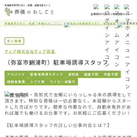
葬儀業界専門の求人・就職・転職支援サイト
企業様向け
ログイン
新規登録
メニュー
葬儀業界の求人・転職「葬儀のおしごと」
愛知県の葬儀業界の求人・転職情報
（弥富市鯏
求人情報
ティア株式会社
ティア弥富
（弥富市鯏浦町）駐車場誘導スタッフ
アルバイト
駐車場誘導スタッフ
愛知県
経歴不問
学歴不問
経験者優遇
シフト制
マイカー通勤可
通夜や葬儀・告別式で会館にいらっしゃる車の誘導をして
頂きます。特別な資格は一切必要なく、未経験からスター
トした方ばかりです。簡単な作業なので、自動車免許があ
れば誰でも働けるお仕事です。お気軽にご応募ください！

【駐車場誘導スタッフの詳しい仕事内容とは？】
