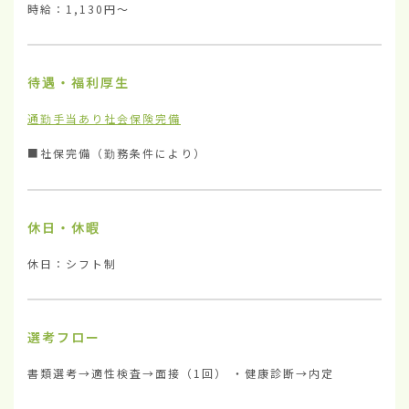
時給：1,130円〜
待遇・福利厚生
通勤手当あり
社会保険完備
■社保完備（勤務条件により）
休日・休暇
休日：シフト制
選考フロー
書類選考→適性検査→面接（1回） ・健康診断→内定