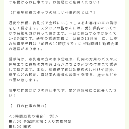
でも働けるお仕事です。お気軽にご応募ください！

【駐車場誘導スタッフの詳しい仕事内容とは？】

通夜や葬儀、告別式で会館にいらっしゃるお客様の車の誘導
をして頂きます。スタッフの皆さんには、愛知県内のいくつ
かの会館を受け持って頂きます。一日に担当するのは多くて
2~3会館です。通夜の誘導業務は「当日の13時頃」に、出棺
の誘導業務日は「前日の10時頃まで」に出勤時間と勤務会館
の連絡があります。

誘導時は、参列者の方の車や霊柩車、町内の方用のバスや火
葬場までご遺族の方を乗せるバスなどを所定の位置まで誘導
して頂きます。また、誘導終了後は出棺後の片付けや清掃、
椅子などの移動、道路案内看板の設置や張替え、撤去などを
お願い致します。

簡単な作業ばかりのお仕事です。是非お気軽にご応募くださ
い！

【一日の仕事の流れ】

＜5時間勤務の場合(一例)＞

■7:00 会館駐車場に入り業務開始

■8:00 開式
