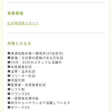
募集職種
駐車場誘導スタッフ
対象となる方
■普通自動車第一種免許(AT限定可)

■警備・清掃業の経験がある方歓迎

■50代・60代のスタッフも活躍中

■未経験者歓迎

■主婦・主夫歓迎

■フリーター歓迎

■学歴不問

■経験者・有資格者歓迎

■シフト制

■ブランクOK

■一週間後勤務可能

■若手からベテランまで活躍しています

■WワークOK