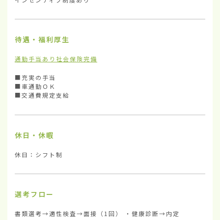
待遇・福利厚生
通勤手当あり
社会保険完備
■充実の手当

■車通勤ＯＫ

■交通費規定支給
休日・休暇
休日：シフト制
選考フロー
書類選考→適性検査→面接（1回） ・健康診断→内定