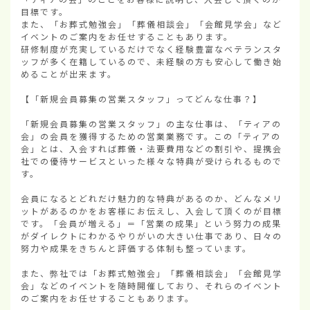
目標です。

また、「お葬式勉強会」「葬儀相談会」「会館見学会」など
イベントのご案内をお任せすることもあります。

研修制度が充実しているだけでなく経験豊富なベテランスタ
ッフが多く在籍しているので、未経験の方も安心して働き始
めることが出来ます。

【「新規会員募集の営業スタッフ」ってどんな仕事？】

「新規会員募集の営業スタッフ」の主な仕事は、「ティアの
会」の会員を獲得するための営業業務です。この「ティアの
会」とは、入会すれば葬儀・法要費用などの割引や、提携会
社での優待サービスといった様々な特典が受けられるもので
す。

会員になるとどれだけ魅力的な特典があるのか、どんなメリ
ットがあるのかをお客様にお伝えし、入会して頂くのが目標
です。「会員が増える」＝「営業の成果」という努力の成果
がダイレクトにわかるやりがいの大きい仕事であり、日々の
努力や成果をきちんと評価する体制も整っています。

また、弊社では「お葬式勉強会」「葬儀相談会」「会館見学
会」などのイベントを随時開催しており、それらのイベント
のご案内をお任せすることもあります。