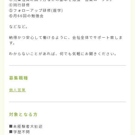
④同行研修

⑤フォローアップ研修(座学)

⑥月66回の勉強会

などなど。

納得かつ安心して働けるように、会社全体でサポート致しま
す。

わからないことがあれば、何でも気軽にお聞きください。
募集職種
個人営業
対象となる方
■未経験者大歓迎

■学歴不問