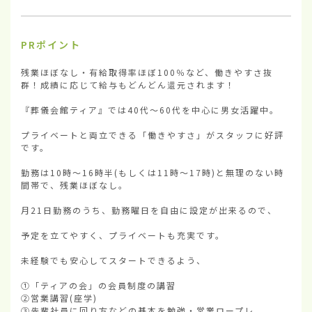
PRポイント
残業ほぼなし・有給取得率ほぼ100％など、働きやすさ抜
群！成績に応じて給与もどんどん還元されます！

『葬儀会館ティア』では40代〜60代を中心に男女活躍中。

プライベートと両立できる「働きやすさ」がスタッフに好評
です。

勤務は10時〜16時半(もしくは11時〜17時)と無理のない時
間帯で、残業ほぼなし。

月21日勤務のうち、勤務曜日を自由に設定が出来るので、

予定を立てやすく、プライベートも充実です。

未経験でも安心してスタートできるよう、

①「ティアの会」の会員制度の講習

②営業講習(座学)

③先輩社員に回り方などの基本を勉強・営業ロープレ。
