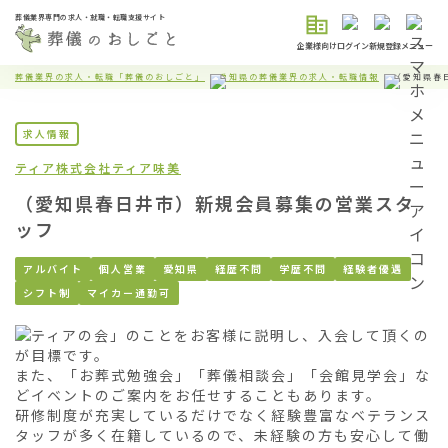
葬儀業界専門の求人・就職・転職支援サイト
企業様向け
ログイン
新規登録
メニュー
葬儀業界の求人・転職「葬儀のおしごと」
愛知県の葬儀業界の求人・転職情報
（愛知県春
求人情報
ティア株式会社
ティア味美
（愛知県春日井市）新規会員募集の営業スタ
ッフ
アルバイト
個人営業
愛知県
経歴不問
学歴不問
経験者優遇
シフト制
マイカー通勤可
「ティアの会」のことをお客様に説明し、入会して頂くの
が目標です。

また、「お葬式勉強会」「葬儀相談会」「会館見学会」な
どイベントのご案内をお任せすることもあります。

研修制度が充実しているだけでなく経験豊富なベテランス
タッフが多く在籍しているので、未経験の方も安心して働