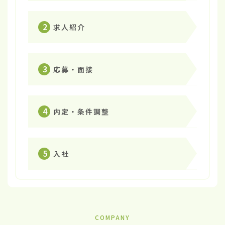
2
求人紹介
3
応募・面接
4
内定・条件調整
5
入社
COMPANY