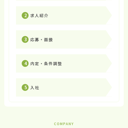
2
求人紹介
3
応募・面接
4
内定・条件調整
5
入社
COMPANY