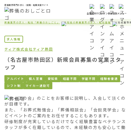
葬儀業界専門の求人・就職・転職支援サイト
企業様向け
ログイン
新規登録
メニュー
葬儀業界の求人・転職「葬儀のおしごと」
愛知県の葬儀業界の求人・転職情報
（名古屋市
求人情報
ティア株式会社
ティア熱田
（名古屋市熱田区）新規会員募集の営業スタ
ッフ
アルバイト
個人営業
愛知県
経歴不問
学歴不問
経験者優遇
シフト制
マイカー通勤可
「ティアの会」のことをお客様に説明し、入会して頂くの
が目標です。

また、「お葬式勉強会」「葬儀相談会」「会館見学会」な
どイベントのご案内をお任せすることもあります。

研修制度が充実しているだけでなく経験豊富なベテランス
タッフが多く在籍しているので、未経験の方も安心して働