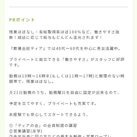
PRポイント
残業ほぼなし・有給取得率ほぼ100％など、働きやすさ抜
群！成績に応じて給与もどんどん還元されます！

『葬儀会館ティア』では40代〜60代を中心に男女活躍中。

プライベートと両立できる「働きやすさ」がスタッフに好評
です。

勤務は10時〜16時半(もしくは11時〜17時)と無理のない時
間帯で、残業ほぼなし。

月21日勤務のうち、勤務曜日を自由に設定が出来るので、

予定を立てやすく、プライベートも充実です。

未経験でも安心してスタートできるよう、

①「ティアの会」の会員制度の講習

②営業講習(座学)

③先輩社員に回り方などの基本を勉強・営業ロープレ。
