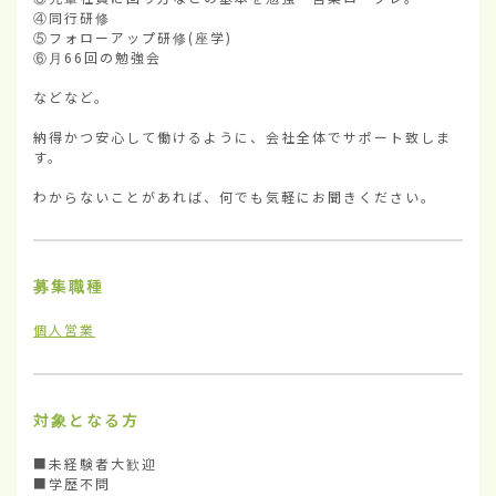
④同行研修

⑤フォローアップ研修(座学)

⑥月66回の勉強会

などなど。

納得かつ安心して働けるように、会社全体でサポート致しま
す。

わからないことがあれば、何でも気軽にお聞きください。
募集職種
個人営業
対象となる方
■未経験者大歓迎

■学歴不問