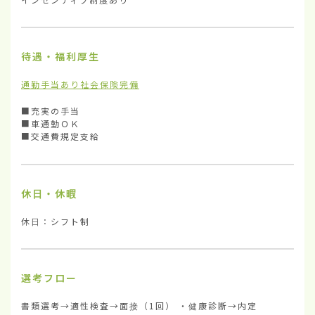
待遇・福利厚生
通勤手当あり
社会保険完備
■充実の手当

■車通勤ＯＫ

■交通費規定支給
休日・休暇
休日：シフト制
選考フロー
書類選考→適性検査→面接（1回） ・健康診断→内定