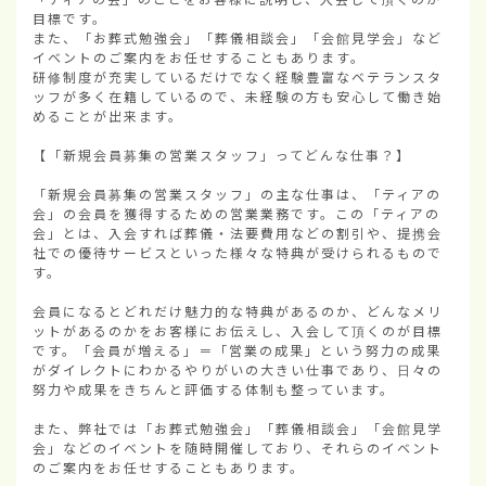
目標です。

また、「お葬式勉強会」「葬儀相談会」「会館見学会」など
イベントのご案内をお任せすることもあります。

研修制度が充実しているだけでなく経験豊富なベテランスタ
ッフが多く在籍しているので、未経験の方も安心して働き始
めることが出来ます。

【「新規会員募集の営業スタッフ」ってどんな仕事？】

「新規会員募集の営業スタッフ」の主な仕事は、「ティアの
会」の会員を獲得するための営業業務です。この「ティアの
会」とは、入会すれば葬儀・法要費用などの割引や、提携会
社での優待サービスといった様々な特典が受けられるもので
す。

会員になるとどれだけ魅力的な特典があるのか、どんなメリ
ットがあるのかをお客様にお伝えし、入会して頂くのが目標
です。「会員が増える」＝「営業の成果」という努力の成果
がダイレクトにわかるやりがいの大きい仕事であり、日々の
努力や成果をきちんと評価する体制も整っています。

また、弊社では「お葬式勉強会」「葬儀相談会」「会館見学
会」などのイベントを随時開催しており、それらのイベント
のご案内をお任せすることもあります。