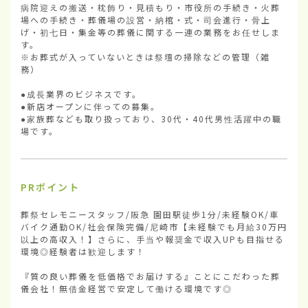
病院迎えの搬送・枕飾り・見積もり・市役所の手続き・火葬
場への手続き・葬儀場の設営・納棺・式・司会進行・骨上
げ・初七日・集金等の葬儀に関する一連の業務をお任せしま
す。

※お葬式が入っていないときは祭壇の掃除などの管理（雑
務）

●成長業界のビジネスです。

●新店オープンに伴っての募集。

●家族葬なども取り扱っており、30代・40代男性活躍中の職
場です。
PRポイント
葬祭セレモニースタッフ/阪急 園田駅徒歩1分/未経験OK/車 
バイク通勤OK/社会保険完備/尼崎市【未経験でも月給30万円
以上の高収入！】さらに、手当や報奨金で収入UPも目指せる
環境◎経験者は歓迎します！

『質の良い葬儀を低価格でお届けする』ことにこだわった葬
儀会社！無借金経営で安定して働ける環境です◎
