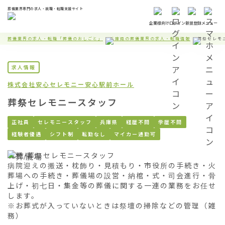
葬儀業界専門の求人・就職・転職支援サイト
企業様向け
ログイン
新規登録
メニュー
葬儀業界の求人・転職「葬儀のおしごと」
兵庫県の葬儀業界の求人・転職情報
葬祭セレモ
求人情報
株式会社安心セレモニー
安心駅前ホール
葬祭セレモニースタッフ
正社員
セレモニースタッフ
兵庫県
経歴不問
学歴不問
経験者優遇
シフト制
転勤なし
マイカー通勤可
職種/葬祭セレモニースタッフ

病院迎えの搬送・枕飾り・見積もり・市役所の手続き・火
葬場への手続き・葬儀場の設営・納棺・式・司会進行・骨
上げ・初七日・集金等の葬儀に関する一連の業務をお任せ
します。

※お葬式が入っていないときは祭壇の掃除などの管理（雑
務）
