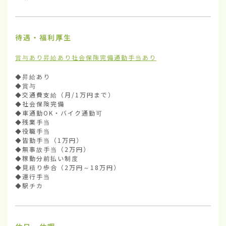
待遇・福利厚生
賞与あり
昇給あり
社会保険完備
通勤手当あり
◆昇給あり

◆賞与

◆交通費支給（月/1万円まで）

◆社会保険完備

◆車通勤OK・バイク通勤可

◆残業手当

◆役職手当

◆皆勤手当（1万円）

◆無事故手当（2万円）

◆稼動分前払い制度

◆見積り歩合（2万円～18万円）

◆運行手当

◆駅チカ