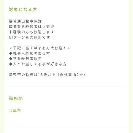
対象となる方
要普通自動車免許

葬儀業界経験者は大歓迎

未経験の方も歓迎します

UIターンも大歓迎です

＜下記に当てはまる方大歓迎！＞

◆社会人経験のある方

◆営業経験者歓迎

◆人とお話しする事が好きな方

深夜帯の勤務は18歳以上（例外事由2号）
勤務地
兵庫県