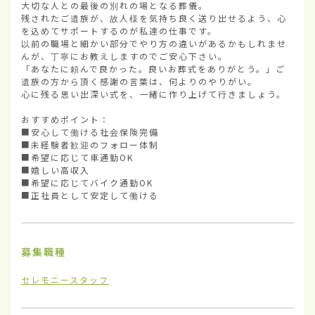
大切な人との最後の別れの場となる葬儀。

残されたご遺族が、故人様を気持ち良く送り出せるよう、心
を込めてサポートするのが私達の仕事です。

以前の職場と細かい部分でやり方の違いがあるかもしれませ
んが、丁寧にお教えしますのでご安心下さい。

「あなたに頼んで良かった。良いお葬式をありがとう。」ご
遺族の方から頂く感謝の言葉は、何よりのやりがい。

心に残る思い出深い式を、一緒に作り上げて行きましょう。

おすすめポイント：

■安心して働ける社会保険完備

■未経験者歓迎のフォロー体制

■希望に応じて車通勤OK

■嬉しい高収入

■希望に応じてバイク通勤OK

■正社員として安定して働ける
募集職種
セレモニースタッフ