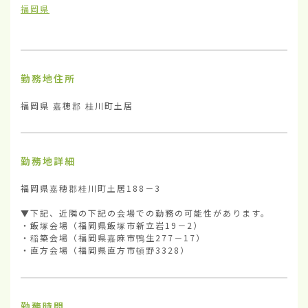
福岡県
勤務地住所
福岡県 嘉穂郡 桂川町土居
勤務地詳細
福岡県嘉穂郡桂川町土居188－3

▼下記、近隣の下記の会場での勤務の可能性があります。

・飯塚会場（福岡県飯塚市新立岩19－2）

・稲築会場（福岡県嘉麻市鴨生277－17）

・直方会場（福岡県直方市頓野3328）
勤務時間