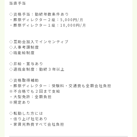
当直手当

◇資格手当：勤続年数条件あり

・葬祭ディレクター２級：5,000円/月

・葬祭ディレクター１級：10,000円/月

◇互助会加入でインセンティブ

◇人事考課制度

◇職能給制度

◇昇給・賞与あり

◇退職金制度：勤続３年以上

◇資格取得補助

・葬祭ディレクター：受験料・交通費も全額会社負担

※不合格でも２回まで支給

・大型免許：全額負担

※規定あり

◇転勤した方には

・借り上げ社宅あり

・家賃光熱費すべて会社負担