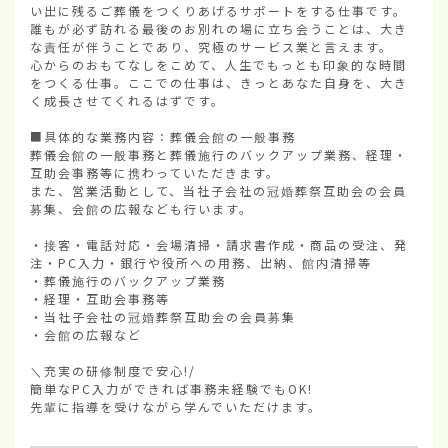
い出に残るご葬儀をつくりあげるサポートをする仕事です。

誰もが必ず訪れる最後のお別れの場に立ち会うことは、大き
な責任が伴うことであり、究極のサービス業と言えます。

心からのおもてなしをこめて、人生でもっとも印象的な時間
をつくる仕事。ここでの仕事は、きっとあなた自身を、大き
く成長させてくれるはずです。

■具体的な業務内容：葬儀会館の一般事務

葬儀会館の一般事務と葬儀施行のバックアップ業務、経理・
互助会事務等に携わっていただきます。

また、営業活動として、当社子会社の冠婚葬祭互助会の会員
募集、会館の広報なども行います。

・接客・電話対応・会場清掃・請求書作成・商品の受注、発
注・PC入力・銀行や役所への用務、出納、館内清掃等

・葬儀施行のバックアップ業務

・経理・互助会事務等

・当社子会社の冠婚葬祭互助会の会員募集

・会館の広報など

＼充実の研修制度で安心!/

簡単なPC入力ができれば事務未経験でもOK!

先輩に指導を受けながら学んでいただけます。