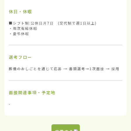
休日・休暇
■シフト制:公休日月7日　(交代制で週1日以上) 　

・年次有給休暇

・慶弔休暇
選考フロー
葬儀のおしごとを通じて応募 → 書類選考→1次面接 → 採用
面接関連事項・予定地
-