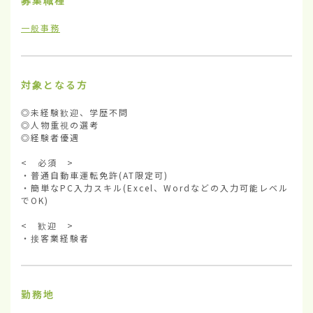
募集職種
一般事務
対象となる方
◎未経験歓迎、学歴不問

◎人物重視の選考

◎経験者優遇

<　必須　>

・普通自動車運転免許(AT限定可)

・簡単なPC入力スキル(Excel、Wordなどの入力可能レベル
でOK)

<　歓迎　>

・接客業経験者
勤務地