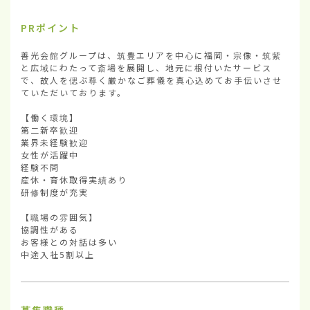
PRポイント
善光会館グループは、筑豊エリアを中心に福岡・宗像・筑紫
と広域にわたって斎場を展開し、地元に根付いたサービス
で、故人を偲ぶ尊く厳かなご葬儀を真心込めてお手伝いさせ
ていただいております。

【働く環境】

第二新卒歓迎

業界未経験歓迎

女性が活躍中

経験不問

産休・育休取得実績あり

研修制度が充実

【職場の雰囲気】

協調性がある

お客様との対話は多い

中途入社5割以上