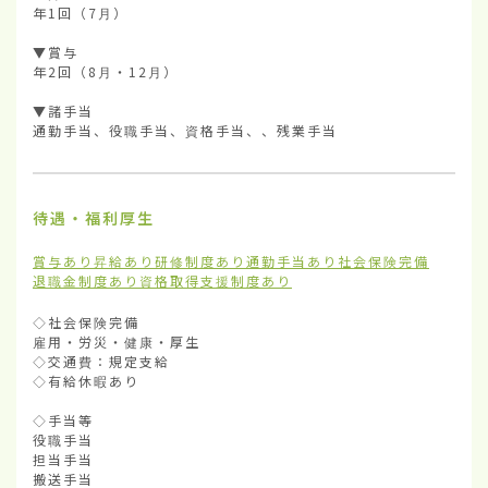
年1回（7月）

▼賞与　

年2回（8月・12月）

▼諸手当

通勤手当、役職手当、資格手当、、残業手当
待遇・福利厚生
賞与あり
昇給あり
研修制度あり
通勤手当あり
社会保険完備
退職金制度あり
資格取得支援制度あり
◇社会保険完備

雇用・労災・健康・厚生

◇交通費：規定支給

◇有給休暇あり

◇手当等

役職手当

担当手当

搬送手当
