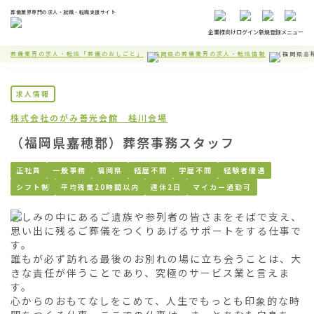
葬儀業界専門の求人・就職・転職支援サイト
企業様向け
ログイン
新規登録
メニュー
葬儀業界の求人・転職「葬儀のおしごと」
福岡県の葬儀業界の求人・転職情報
（福岡県嘉
求人情報
株式会社のがみ
善光会館 桂川会場
（福岡県嘉穂郡）葬祭事務スタッフ
正社員
一般事務
福岡県
経歴不問
学歴不問
経験者優遇
シフト制
平均残業20時間以内
週休2日
マイカー通勤可
悲しみの中にあるご遺族や参列者の皆さまをそばで支え、
思い出に残るご葬儀をつくりあげるサポートをする仕事で
す。

誰もが必ず訪れる最後のお別れの場に立ち会うことは、大
きな責任が伴うことであり、究極のサービス業と言えま
す。

心からのおもてなしをこめて、人生でもっとも印象的な時