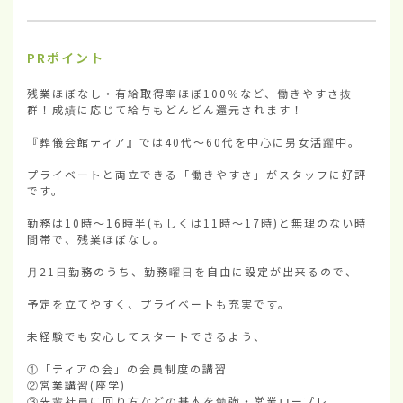
PRポイント
残業ほぼなし・有給取得率ほぼ100％など、働きやすさ抜
群！成績に応じて給与もどんどん還元されます！

『葬儀会館ティア』では40代〜60代を中心に男女活躍中。

プライベートと両立できる「働きやすさ」がスタッフに好評
です。

勤務は10時〜16時半(もしくは11時〜17時)と無理のない時
間帯で、残業ほぼなし。

月21日勤務のうち、勤務曜日を自由に設定が出来るので、

予定を立てやすく、プライベートも充実です。

未経験でも安心してスタートできるよう、

①「ティアの会」の会員制度の講習

②営業講習(座学)

③先輩社員に回り方などの基本を勉強・営業ロープレ。
