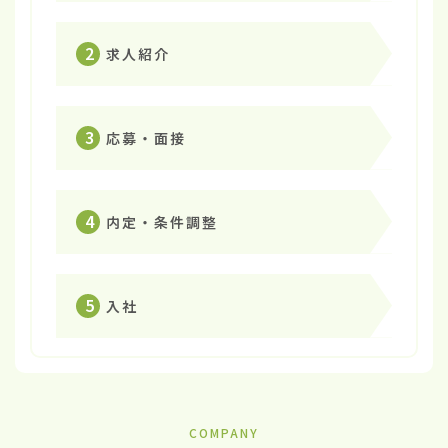
2
求人紹介
3
応募・面接
4
内定・条件調整
5
入社
COMPANY