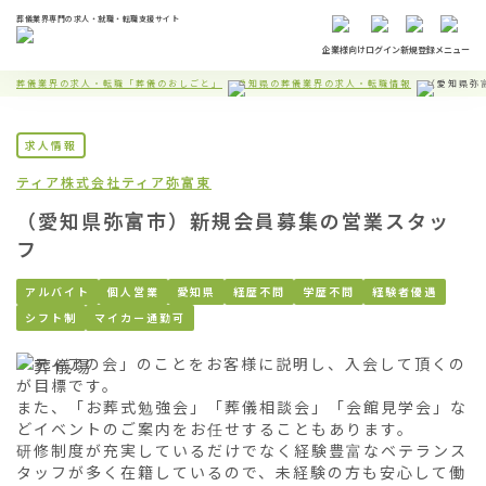
葬儀業界専門の求人・就職・転職支援サイト
企業様向け
ログイン
新規登録
メニュー
葬儀業界の求人・転職「葬儀のおしごと」
愛知県の葬儀業界の求人・転職情報
（愛知県弥
求人情報
ティア株式会社
ティア弥富東
（愛知県弥富市）新規会員募集の営業スタッ
フ
アルバイト
個人営業
愛知県
経歴不問
学歴不問
経験者優遇
シフト制
マイカー通勤可
「ティアの会」のことをお客様に説明し、入会して頂くの
が目標です。

また、「お葬式勉強会」「葬儀相談会」「会館見学会」な
どイベントのご案内をお任せすることもあります。

研修制度が充実しているだけでなく経験豊富なベテランス
タッフが多く在籍しているので、未経験の方も安心して働