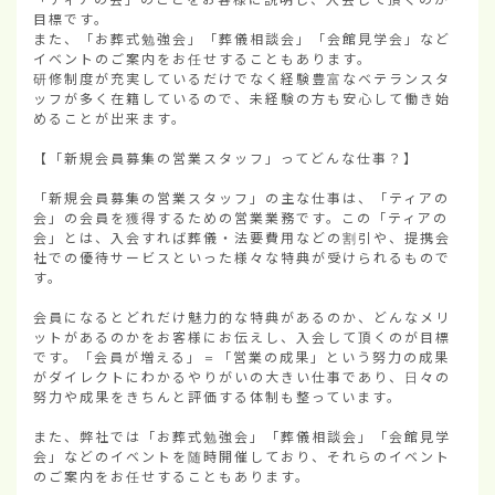
目標です。

また、「お葬式勉強会」「葬儀相談会」「会館見学会」など
イベントのご案内をお任せすることもあります。

研修制度が充実しているだけでなく経験豊富なベテランスタ
ッフが多く在籍しているので、未経験の方も安心して働き始
めることが出来ます。

【「新規会員募集の営業スタッフ」ってどんな仕事？】

「新規会員募集の営業スタッフ」の主な仕事は、「ティアの
会」の会員を獲得するための営業業務です。この「ティアの
会」とは、入会すれば葬儀・法要費用などの割引や、提携会
社での優待サービスといった様々な特典が受けられるもので
す。

会員になるとどれだけ魅力的な特典があるのか、どんなメリ
ットがあるのかをお客様にお伝えし、入会して頂くのが目標
です。「会員が増える」＝「営業の成果」という努力の成果
がダイレクトにわかるやりがいの大きい仕事であり、日々の
努力や成果をきちんと評価する体制も整っています。

また、弊社では「お葬式勉強会」「葬儀相談会」「会館見学
会」などのイベントを随時開催しており、それらのイベント
のご案内をお任せすることもあります。