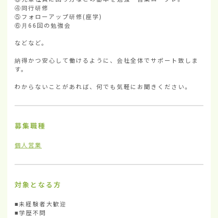
④同行研修

⑤フォローアップ研修(座学)

⑥月66回の勉強会

などなど。

納得かつ安心して働けるように、会社全体でサポート致しま
す。

わからないことがあれば、何でも気軽にお聞きください。
募集職種
個人営業
対象となる方
■未経験者大歓迎

■学歴不問