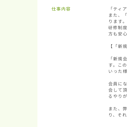
仕事内容
「ティア
また、
ります。
研修制
方も安心
【「新規
「新規
す。こ
いった様
会員に
会して
るやり
また、
り、そ