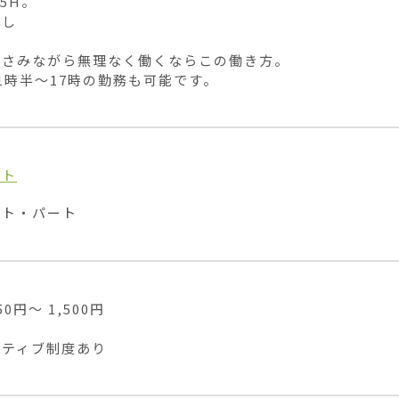
5H。

し

さみながら無理なく働くならこの働き方。

1時半〜17時の勤務も可能です。
イト
イト・パート
0円〜 1,500円

ンティブ制度あり