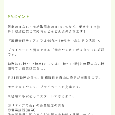
PRポイント
残業ほぼなし・有給取得率ほぼ100％など、働きやすさ抜
群！成績に応じて給与もどんどん還元されます！

『葬儀会館ティア』では40代〜60代を中心に男女活躍中。

プライベートと両立できる「働きやすさ」がスタッフに好評
です。

勤務は10時〜16時半(もしくは11時〜17時)と無理のない時
間帯で、残業ほぼなし。

月21日勤務のうち、勤務曜日を自由に設定が出来るので、

予定を立てやすく、プライベートも充実です。

未経験でも安心してスタートできるよう、

①「ティアの会」の会員制度の講習

②営業講習(座学)

③先輩社員に回り方などの基本を勉強・営業ロープレ。
