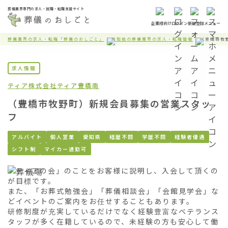
葬儀業界専門の求人・就職・転職支援サイト
企業様向け
ログイン
新規登録
メニュー
葬儀業界の求人・転職「葬儀のおしごと」
愛知県の葬儀業界の求人・転職情報
（豊橋市牧
求人情報
ティア株式会社
ティア豊橋南
（豊橋市牧野町）新規会員募集の営業スタッ
フ
アルバイト
個人営業
愛知県
経歴不問
学歴不問
経験者優遇
シフト制
マイカー通勤可
「ティアの会」のことをお客様に説明し、入会して頂くの
が目標です。

また、「お葬式勉強会」「葬儀相談会」「会館見学会」な
どイベントのご案内をお任せすることもあります。

研修制度が充実しているだけでなく経験豊富なベテランス
タッフが多く在籍しているので、未経験の方も安心して働