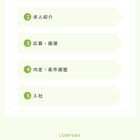
2
求人紹介
3
応募・面接
4
内定・条件調整
5
入社
COMPANY