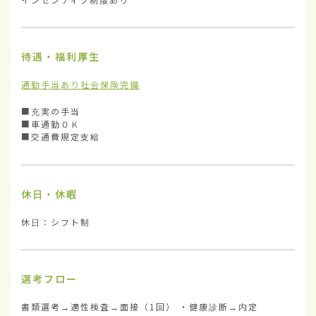
待遇・福利厚生
通勤手当あり
社会保険完備
■充実の手当

■車通勤ＯＫ

■交通費規定支給
休日・休暇
休日：シフト制
選考フロー
書類選考→適性検査→面接（1回） ・健康診断→内定