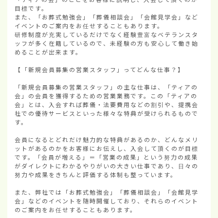
目標です。

また、「お葬式勉強会」「葬儀相談会」「会館見学会」など
イベントのご案内をお任せすることもあります。

研修制度が充実しているだけでなく経験豊富なベテランスタ
ッフが多く在籍しているので、未経験の方も安心して働き始
めることが出来ます。

【「新規会員募集の営業スタッフ」ってどんな仕事？】

「新規会員募集の営業スタッフ」の主な仕事は、「ティアの
会」の会員を獲得するための営業業務です。この「ティアの
会」とは、入会すれば葬儀・法要費用などの割引や、提携会
社での優待サービスといった様々な特典が受けられるもので
す。

会員になるとどれだけ魅力的な特典があるのか、どんなメリ
ットがあるのかをお客様にお伝えし、入会して頂くのが目標
です。「会員が増える」＝「営業の成果」という努力の成果
がダイレクトにわかるやりがいの大きい仕事であり、日々の
努力や成果をきちんと評価する体制も整っています。

また、弊社では「お葬式勉強会」「葬儀相談会」「会館見学
会」などのイベントを随時開催しており、それらのイベント
のご案内をお任せすることもあります。