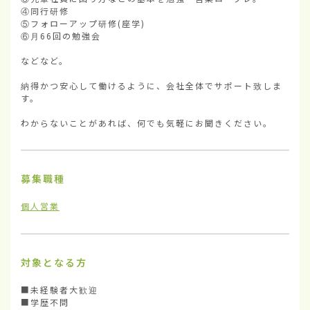
④同行研修

⑤フォローアップ研修(座学)

⑥月66回の勉強会

などなど。

納得かつ安心して働けるように、会社全体でサポート致しま
す。

わからないことがあれば、何でも気軽にお聞きください。
募集職種
個人営業
対象となる方
■未経験者大歓迎

■学歴不問