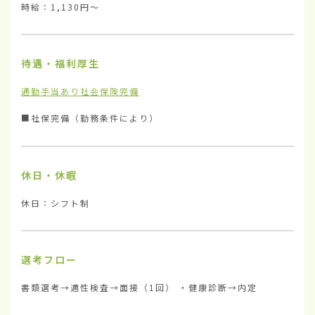
時給：1,130円〜
待遇・福利厚生
通勤手当あり
社会保険完備
■社保完備（勤務条件により）
休日・休暇
休日：シフト制
選考フロー
書類選考→適性検査→面接（1回） ・健康診断→内定