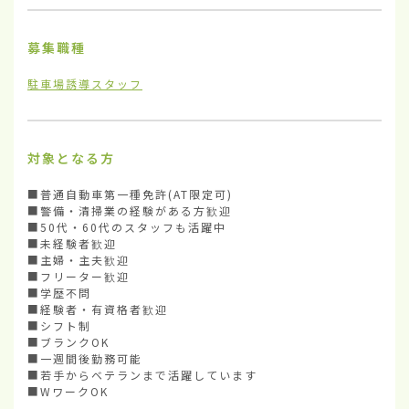
募集職種
駐車場誘導スタッフ
対象となる方
■普通自動車第一種免許(AT限定可)

■警備・清掃業の経験がある方歓迎

■50代・60代のスタッフも活躍中

■未経験者歓迎

■主婦・主夫歓迎

■フリーター歓迎

■学歴不問

■経験者・有資格者歓迎

■シフト制

■ブランクOK

■一週間後勤務可能

■若手からベテランまで活躍しています

■WワークOK