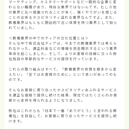
マーケティング、カスタマーサポートなど一般的な企業と変
わらない職種があり、特殊な業界ではないんです。むしろ他
の業界と比べ感謝されることが多く、強くやりがいを感じる
ことの出来るホスピタリティ溢れる業界なんですよ。また、
葬儀業界はもともと閉鎖的で古い体質を持つ業界として知ら
れていました。

＜葬儀業界の中でのティアの立ち位置とは＞

そんな中で株式会社ティアは、今までの葬儀業界では考えら
れなかった、適正料金などの情報を完全開示するという業界
革命を起こしました。そして、よりお客様の目線に立った弊
社独自の革新的なサービスの提供を行っています。

これらの取り組みはすべて、「葬儀業界の体質を根本から変
えたい」「全てはお客様のために」という思いがあってのも
のです。

そんなお客様に寄り添ったホスピタリティあふれるサービス
を適正な価格で提供し続けた結果、現在ではたくさんのお客
様から支持を得られるようになりました。

弊社はこれからも「日本で一番「ありがとう」と言われる葬
儀社」を目指して、お客様に寄り添ったサービスを提供し続
けます。