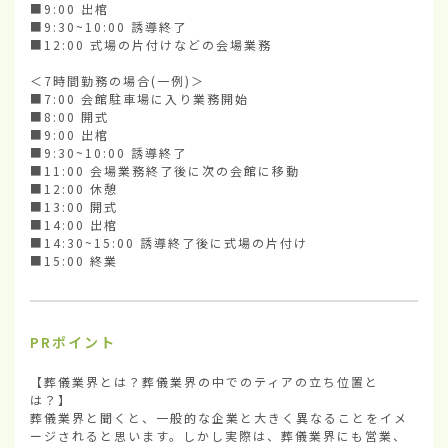
■9:00 出棺

■9:30~10:00 誘導終了

■12:00 式場の片付けなどの会場業務

＜7時間勤務の場合(一例)＞

■7:00 会館駐車場に入り業務開始

■8:00 開式

■9:00 出棺

■9:30~10:00 誘導終了

■11:00 会場業務終了後に次の会館に移動

■12:00 休憩

■13:00 開式

■14:00 出棺

■14:30~15:00 誘導終了後に式場の片付け

■15:00 終業
PRポイント
【葬儀業界とは？葬儀業界の中でのティアの立ち位置と
は？】

葬儀業界と聞くと、一般的な企業と大きく異なることをイメ
ージされると思います。しかし実際は、葬儀業界にも営業、