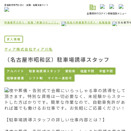
葬儀業界専門の求人・就職・転職支援サイト
企業様向け
ログイン
新規登録
メニュー
葬儀業界の求人・転職「葬儀のおしごと」
愛知県の葬儀業界の求人・転職情報
（名古屋市
求人情報
ティア株式会社
ティア川名
（名古屋市昭和区）駐車場誘導スタッフ
アルバイト
駐車場誘導スタッフ
愛知県
経歴不問
学歴不問
経験者優遇
シフト制
マイカー通勤可
通夜や葬儀・告別式で会館にいらっしゃる車の誘導をして
頂きます。特別な資格は一切必要なく、未経験からスター
トした方ばかりです。簡単な作業なので、自動車免許があ
れば誰でも働けるお仕事です。お気軽にご応募ください！

【駐車場誘導スタッフの詳しい仕事内容とは？】
