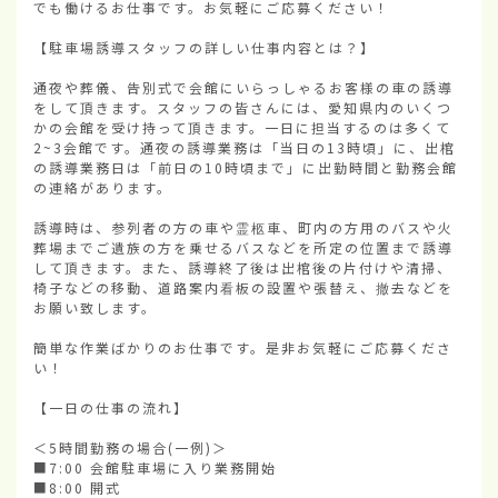
でも働けるお仕事です。お気軽にご応募ください！

【駐車場誘導スタッフの詳しい仕事内容とは？】

通夜や葬儀、告別式で会館にいらっしゃるお客様の車の誘導
をして頂きます。スタッフの皆さんには、愛知県内のいくつ
かの会館を受け持って頂きます。一日に担当するのは多くて
2~3会館です。通夜の誘導業務は「当日の13時頃」に、出棺
の誘導業務日は「前日の10時頃まで」に出勤時間と勤務会館
の連絡があります。

誘導時は、参列者の方の車や霊柩車、町内の方用のバスや火
葬場までご遺族の方を乗せるバスなどを所定の位置まで誘導
して頂きます。また、誘導終了後は出棺後の片付けや清掃、
椅子などの移動、道路案内看板の設置や張替え、撤去などを
お願い致します。

簡単な作業ばかりのお仕事です。是非お気軽にご応募くださ
い！

【一日の仕事の流れ】

＜5時間勤務の場合(一例)＞

■7:00 会館駐車場に入り業務開始

■8:00 開式
