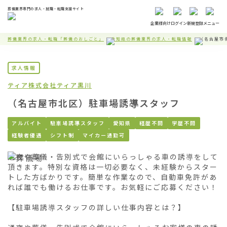
葬儀業界専門の求人・就職・転職支援サイト
企業様向け
ログイン
新規登録
メニュー
葬儀業界の求人・転職「葬儀のおしごと」
愛知県の葬儀業界の求人・転職情報
（名古屋市
求人情報
ティア株式会社
ティア黒川
（名古屋市北区）駐車場誘導スタッフ
アルバイト
駐車場誘導スタッフ
愛知県
経歴不問
学歴不問
経験者優遇
シフト制
マイカー通勤可
通夜や葬儀・告別式で会館にいらっしゃる車の誘導をして
頂きます。特別な資格は一切必要なく、未経験からスター
トした方ばかりです。簡単な作業なので、自動車免許があ
れば誰でも働けるお仕事です。お気軽にご応募ください！

【駐車場誘導スタッフの詳しい仕事内容とは？】
