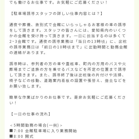
でも働けるお仕事です。お気軽にご応募ください！

【駐車場誘導スタッフの詳しい仕事内容とは？】

通夜や葬儀、告別式で会館にいらっしゃるお客様の車の誘導
をして頂きます。スタッフの皆さんには、愛知県内のいくつ
かの会館を受け持って頂きます。一日に担当するのは多くて
2~3会館です。通夜の誘導業務は「当日の13時頃」に、出棺
の誘導業務日は「前日の10時頃まで」に出勤時間と勤務会館
の連絡があります。

誘導時は、参列者の方の車や霊柩車、町内の方用のバスや火
葬場までご遺族の方を乗せるバスなどを所定の位置まで誘導
して頂きます。また、誘導終了後は出棺後の片付けや清掃、
椅子などの移動、道路案内看板の設置や張替え、撤去などを
お願い致します。

簡単な作業ばかりのお仕事です。是非お気軽にご応募くださ
い！

【一日の仕事の流れ】

＜5時間勤務の場合(一例)＞

■7:00 会館駐車場に入り業務開始

■8:00 開式
