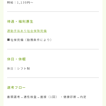
時給：1,130円〜
待遇・福利厚生
通勤手当あり
社会保険完備
■社保完備（勤務条件により）
休日・休暇
休日：シフト制
選考フロー
書類選考→適性検査→面接（1回） ・健康診断→内定