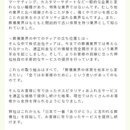
マーケティング、カスタマーサポートなど一般的な企業と変
わらない職種があり、特殊な業界ではないんです。むしろ他
の業界と比べ感謝されることが多く、強くやりがいを感じる
ことの出来るホスピタリティ溢れる業界なんですよ。また、
葬儀業界はもともと閉鎖的で古い体質を持つ業界として知ら
れていました。

＜葬儀業界の中でのティアの立ち位置とは＞

そんな中で株式会社ティアは、今までの葬儀業界では考えら
れなかった、適正料金などの情報を完全開示するという業界
革命を起こしました。そして、よりお客様の目線に立った弊
社独自の革新的なサービスの提供を行っています。

これらの取り組みはすべて、「葬儀業界の体質を根本から変
えたい」「全てはお客様のために」という思いがあってのも
のです。

そんなお客様に寄り添ったホスピタリティあふれるサービス
を適正な価格で提供し続けた結果、現在ではたくさんのお客
様から支持を得られるようになりました。

弊社はこれからも「日本で一番「ありがとう」と言われる葬
儀社」を目指して、お客様に寄り添ったサービスを提供し続
けます。