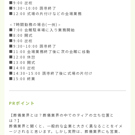
■9:00 出棺

■9:30~10:00 誘導終了

■12:00 式場の片付けなどの会場業務

＜7時間勤務の場合(一例)＞

■7:00 会館駐車場に入り業務開始

■8:00 開式

■9:00 出棺

■9:30~10:00 誘導終了

■11:00 会場業務終了後に次の会館に移動

■12:00 休憩

■13:00 開式

■14:00 出棺

■14:30~15:00 誘導終了後に式場の片付け

■15:00 終業
PRポイント
【葬儀業界とは？葬儀業界の中でのティアの立ち位置と
は？】

葬儀業界と聞くと、一般的な企業と大きく異なることをイメ
ージされると思います。しかし実際は、葬儀業界にも営業、