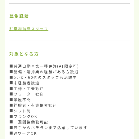
募集職種
駐車場誘導スタッフ
対象となる方
■普通自動車第一種免許(AT限定可)

■警備・清掃業の経験がある方歓迎

■50代・60代のスタッフも活躍中

■未経験者歓迎

■主婦・主夫歓迎

■フリーター歓迎

■学歴不問

■経験者・有資格者歓迎

■シフト制

■ブランクOK

■一週間後勤務可能

■若手からベテランまで活躍しています

■WワークOK