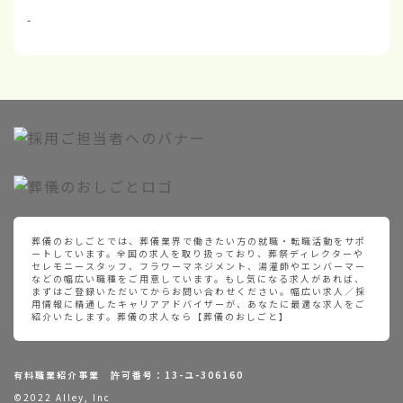
-
葬儀のおしごとでは、葬儀業界で働きたい方の就職・転職活動をサポ
ートしています。全国の求人を取り扱っており、葬祭ディレクターや
セレモニースタッフ、フラワーマネジメント、湯灌師やエンバーマー
などの幅広い職種をご用意しています。もし気になる求人があれば、
まずはご登録いただいてからお問い合わせください。幅広い求人／採
用情報に精通したキャリアアドバイザーが、あなたに最適な求人をご
紹介いたします。葬儀の求人なら【葬儀のおしごと】
有料職業紹介事業 許可番号：13-ユ-306160
©2022 Alley, Inc