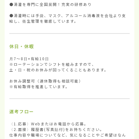
●湯灌を専門に全国展開！充実の研修あり

●湯灌時には手袋、マスク、アルコール消毒液を会社より支
給し、衛生管理を徹底しています。
休日・休暇
月7～8日+有給10日

※ローテーションでシフトを組みますので、

土・日・祝のお休みが回ってくることもあります。

お休み調整可（連休取得も相談可能）

※有給取得を推進しています。
選考フロー
〈1.応募〉Webまたはお電話から応募。

〈2.面接〉履歴書(写真貼付)をお持ちください。

仕事内容や職場についてなど、気になることやご希望はなん