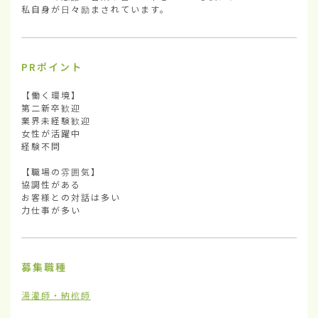
私自身が日々励まされています。
PRポイント
【働く環境】

第二新卒歓迎

業界未経験歓迎

女性が活躍中

経験不問

【職場の雰囲気】

協調性がある

お客様との対話は多い

力仕事が多い
募集職種
湯灌師・納棺師