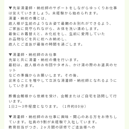
▼先輩湯灌師・納棺師のサポートをしながらゆっくりお仕事
は覚えていきましょう。未経験から始められます。

湯灌・納棺の儀とは、

故人様が生前のようなお姿で最期のお別れができるよう、

ご家族に見守られながら、お体を洗い清めします。

最後にお着替えと、お化粧をし、生前に愛用していた

お品物などを共に棺へお納めし、

故人とご遺族が最後の時間を過ごします。

▼湯灌師・納棺師のお仕事

先輩と共に湯灌・納棺の儀を行います。

最初は、故人様のお布団やタオル、かけ湯の際のお道具のセ
ット

などの準備からお願いします。その後、

出来ることを増やして立派な湯灌師・納棺師となれるように
していきます。

葬儀会館様から依頼を受け、会館またはご自宅を訪問して行
います。

1日2～3件程度となります。（1件約80分）

▼湯灌師・納棺師のお仕事に興味・関心のある方をお待ちし
ています。社員の9割が未経験で入社しています。

教育担当がつき、2ヶ月間の研修でご遺族様への
