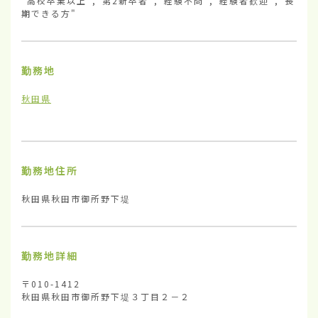
"高校卒業以上","第2新卒者","経験不問","経験者歓迎","長
期できる方"
勤務地
秋田県
勤務地住所
秋田県秋田市御所野下堤
勤務地詳細
〒010-1412

秋田県秋田市御所野下堤３丁目２－２
