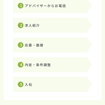
1
アドバイザーからお電話
2
求人紹介
3
応募・面接
4
内定・条件調整
5
入社