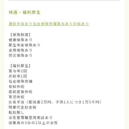
待遇・福利厚生
通勤手当あり
社会保険完備
賞与あり
昇給あり
【保険制度】

健康保険あり

厚生年金保険あり

雇用保険あり

労災保険あり

【福利厚生】

賞与年2回

昇給年1回

社会保険完備

有給休暇

産前産後休暇

育児休暇

扶養手当（配偶者2万円、子供1人につき1万5千円）

残業代全額支給

転勤無し

女性管理職登用実績あり

従業員の3分の2以上が女性
