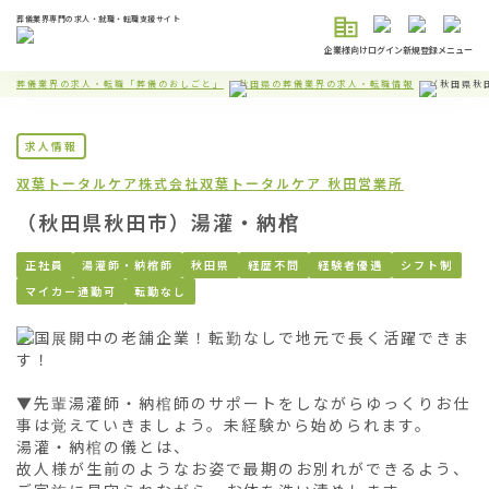
葬儀業界専門の求人・就職・転職支援サイト
企業様向け
ログイン
新規登録
メニュー
葬儀業界の求人・転職「葬儀のおしごと」
秋田県の葬儀業界の求人・転職情報
（秋田県秋
求人情報
双葉トータルケア株式会社
双葉トータルケア 秋田営業所
（秋田県秋田市）湯灌・納棺
正社員
湯灌師・納棺師
秋田県
経歴不問
経験者優遇
シフト制
マイカー通勤可
転勤なし
全国展開中の老舗企業！転勤なしで地元で長く活躍できま
す！

▼先輩湯灌師・納棺師のサポートをしながらゆっくりお仕
事は覚えていきましょう。未経験から始められます。

湯灌・納棺の儀とは、

故人様が生前のようなお姿で最期のお別れができるよう、
