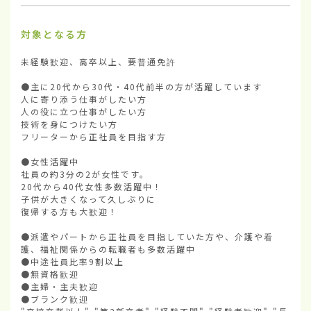
対象となる方
未経験歓迎、高卒以上、要普通免許

●主に20代から30代・40代前半の方が活躍しています

人に寄り添う仕事がしたい方

人の役に立つ仕事がしたい方

技術を身につけたい方

フリーターから正社員を目指す方

●女性活躍中

社員の約3分の2が女性です。

20代から40代女性多数活躍中！

子供が大きくなって久しぶりに

復帰する方も大歓迎！

●派遣やパートから正社員を目指していた方や、介護や看
護、福祉関係からの転職者も多数活躍中

●中途社員比率9割以上

●無資格歓迎

●主婦・主夫歓迎

●ブランク歓迎
