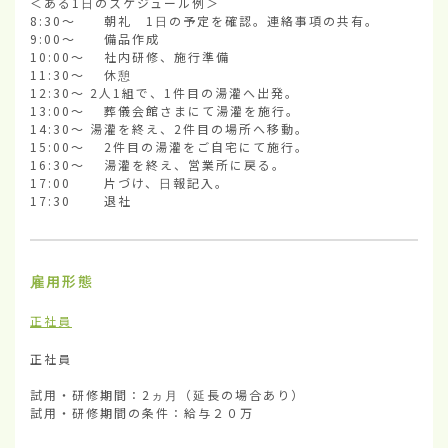
＜ある1日のスケジュール例＞

8:30～　　朝礼　1日の予定を確認。連絡事項の共有。

9:00～　　備品作成

10:00～ 　社内研修、施行準備

11:30～　 休憩

12:30～ 2人1組で、1件目の湯灌へ出発。

13:00～　 葬儀会館さまにて湯灌を施行。

14:30～ 湯灌を終え、2件目の場所へ移動。

15:00～　 2件目の湯灌をご自宅にて施行。

16:30～ 　湯灌を終え、営業所に戻る。

17:00　　 片づけ、日報記入。

17:30　 　退社
雇用形態
正社員
正社員

試用・研修期間：2ヵ月（延長の場合あり）

試用・研修期間の条件：給与２０万