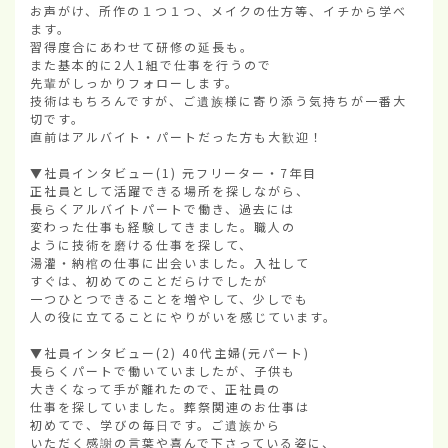
お声がけ、所作の１つ１つ、メイクの仕方等、イチから学べ
ます。

習得度合にあわせて研修の延長も。

また基本的に2人1組で仕事を行うので

先輩がしっかりフォローします。

技術はもちろんですが、ご遺族様に寄り添う気持ちが一番大
切です。

直前はアルバイト・パートだった方も大歓迎！

▼社員インタビュー(1) 元フリーター・7年目

正社員として活躍できる場所を探しながら、

長らくアルバイトパートで働き、過去には

変わった仕事も経験してきました。職人の

ように技術を磨ける仕事を探して、

湯灌・納棺の仕事に出会いました。入社して

すぐは、初めてのことだらけでしたが

一つひとつできることを増やして、少しでも

人の役に立てることにやりがいを感じています。

▼社員インタビュー(2) 40代主婦(元パート)

長らくパートで働いていましたが、子供も

大きくなって手が離れたので、正社員の

仕事を探していました。葬祭関連のお仕事は

初めてで、学びの毎日です。ご遺族から

いただく感謝の言葉や喜んで下さっている姿に、
