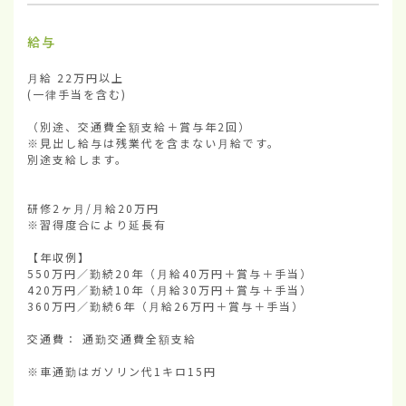
給与
月給 22万円以上

(一律手当を含む)

（別途、交通費全額支給＋賞与年2回）

※見出し給与は残業代を含まない月給です。

別途支給します。

研修2ヶ月/月給20万円

※習得度合により延長有

【年収例】

550万円／勤続20年（月給40万円＋賞与＋手当）

420万円／勤続10年（月給30万円＋賞与＋手当）

360万円／勤続6年（月給26万円＋賞与＋手当）

交通費： 通勤交通費全額支給

※車通勤はガソリン代1キロ15円