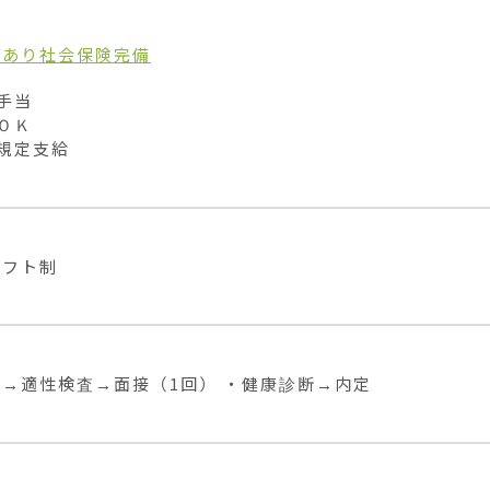
当あり
社会保険完備
手当

ＯＫ

規定支給
シフト制
→適性検査→面接（1回） ・健康診断→内定