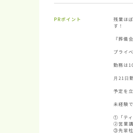
PRポイント
残業ほ
す！

『葬儀会
プライベ
勤務は1
月21日
予定を立
未経験で
①「ティ
②営業講
③先輩社