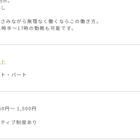
5H。

し

さみながら無理なく働くならこの働き方。

1時半〜17時の勤務も可能です。
イト
イト・パート
0円〜 1,500円

ンティブ制度あり