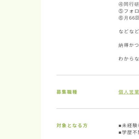
④同行研
⑤フォロ
⑥月66
などなど
納得かつ
わから
募集職種
個人営
対象となる方
■未経験
■学歴不