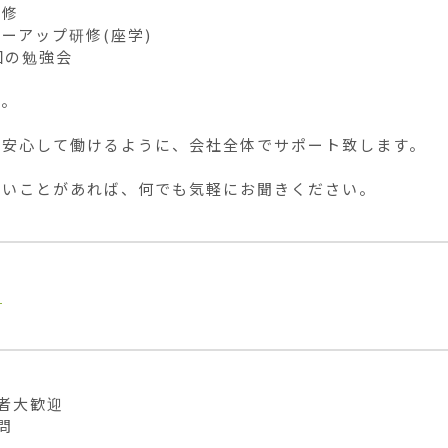
修

ーアップ研修(座学)

回の勉強会

。

安心して働けるように、会社全体でサポート致します。

ないことがあれば、何でも気軽にお聞きください。
業
者大歓迎

問