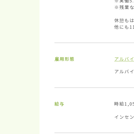
※実働5.
※残業な
休憩もは
他にも1
雇用形態
アルバ
アルバ
給与
時給1,05
インセ