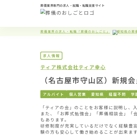
葬儀業界専門の求人・就職・転職支援サイト
葬儀業界の求人・転職「葬儀のおしごと」
愛知県の葬
求人情報
ティア株式会社
ティア幸心
（名古屋市守山区）新規会
アルバイト
個人営業
愛知県
経歴不問
学
「ティアの会」のことをお客様に説明し、入
また、「お葬式勉強会」「葬儀相談会」「
もあります。

研修制度が充実しているだけでなく経験豊
験の方も安心して働き始めることが出来ます