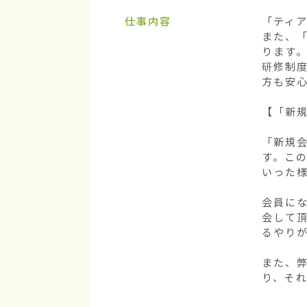
仕事内容
「ティア
また、
ります。
研修制
方も安心
【「新規
「新規
す。こ
いった様
会員に
会して
るやり
また、
り、そ