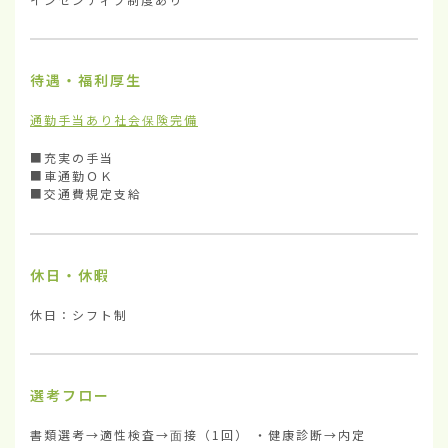
待遇・福利厚生
通勤手当あり
社会保険完備
■充実の手当

■車通勤ＯＫ

■交通費規定支給
休日・休暇
休日：シフト制
選考フロー
書類選考→適性検査→面接（1回） ・健康診断→内定