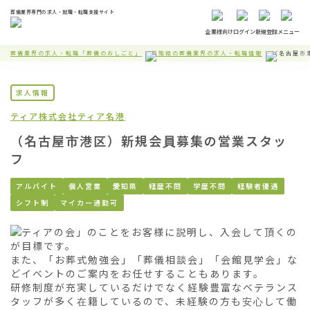
葬儀業界専門の求人・就職・転職支援サイト
企業様向け
ログイン
新規登録
メニュー
葬儀業界の求人・転職「葬儀のおしごと」
愛知県の葬儀業界の求人・転職情報
（名古屋市
求人情報
ティア株式会社
ティア名港
（名古屋市港区）新規会員募集の営業スタッ
フ
アルバイト
個人営業
愛知県
経歴不問
学歴不問
経験者優遇
シフト制
マイカー通勤可
「ティアの会」のことをお客様に説明し、入会して頂くの
が目標です。

また、「お葬式勉強会」「葬儀相談会」「会館見学会」な
どイベントのご案内をお任せすることもあります。

研修制度が充実しているだけでなく経験豊富なベテランス
タッフが多く在籍しているので、未経験の方も安心して働