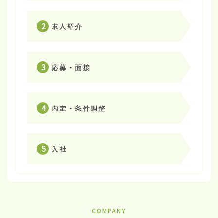
2
求人紹介
3
応募・面接
4
内定・条件調整
5
入社
COMPANY