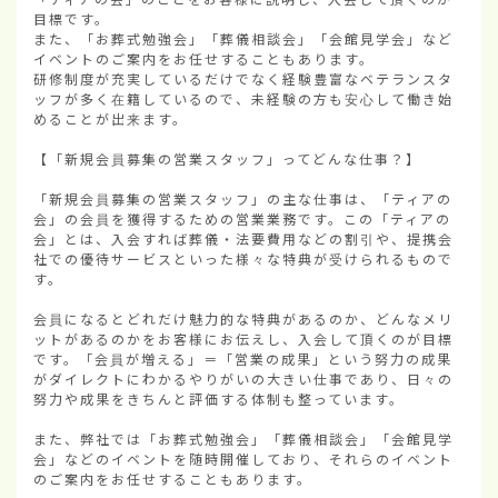
目標です。

また、「お葬式勉強会」「葬儀相談会」「会館見学会」など
イベントのご案内をお任せすることもあります。

研修制度が充実しているだけでなく経験豊富なベテランスタ
ッフが多く在籍しているので、未経験の方も安心して働き始
めることが出来ます。

【「新規会員募集の営業スタッフ」ってどんな仕事？】

「新規会員募集の営業スタッフ」の主な仕事は、「ティアの
会」の会員を獲得するための営業業務です。この「ティアの
会」とは、入会すれば葬儀・法要費用などの割引や、提携会
社での優待サービスといった様々な特典が受けられるもので
す。

会員になるとどれだけ魅力的な特典があるのか、どんなメリ
ットがあるのかをお客様にお伝えし、入会して頂くのが目標
です。「会員が増える」＝「営業の成果」という努力の成果
がダイレクトにわかるやりがいの大きい仕事であり、日々の
努力や成果をきちんと評価する体制も整っています。

また、弊社では「お葬式勉強会」「葬儀相談会」「会館見学
会」などのイベントを随時開催しており、それらのイベント
のご案内をお任せすることもあります。