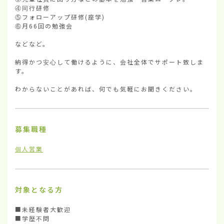
④同行研修

⑤フォローアップ研修(座学)

⑥月66回の勉強会

などなど。

納得かつ安心して働けるように、会社全体でサポート致しま
す。

わからないことがあれば、何でも気軽にお聞きください。
募集職種
個人営業
対象となる方
■未経験者大歓迎

■学歴不問