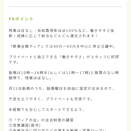
PRポイント
残業ほぼなし・有給取得率ほぼ100％など、働きやすさ抜
群！成績に応じて給与もどんどん還元されます！

『葬儀会館ティア』では40代〜60代を中心に男女活躍中。

プライベートと両立できる「働きやすさ」がスタッフに好評
です。

勤務は10時〜16時半(もしくは11時〜17時)と無理のない時
間帯で、残業ほぼなし。

月21日勤務のうち、勤務曜日を自由に設定が出来るので、

予定を立てやすく、プライベートも充実です。

未経験でも安心してスタートできるよう、

①「ティアの会」の会員制度の講習

②営業講習(座学)

③先輩社員に回り方などの基本を勉強・営業ロープレ。
