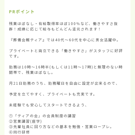
PRポイント
残業ほぼなし・有給取得率ほぼ100％など、働きやすさ抜
群！成績に応じて給与もどんどん還元されます！

『葬儀会館ティア』では40代〜60代を中心に男女活躍中。

プライベートと両立できる「働きやすさ」がスタッフに好評
です。

勤務は10時〜16時半(もしくは11時〜17時)と無理のない時
間帯で、残業ほぼなし。

月21日勤務のうち、勤務曜日を自由に設定が出来るので、

予定を立てやすく、プライベートも充実です。

未経験でも安心してスタートできるよう、

①「ティアの会」の会員制度の講習

②営業講習(座学)

③先輩社員に回り方などの基本を勉強・営業ロープレ。

④同行研修
