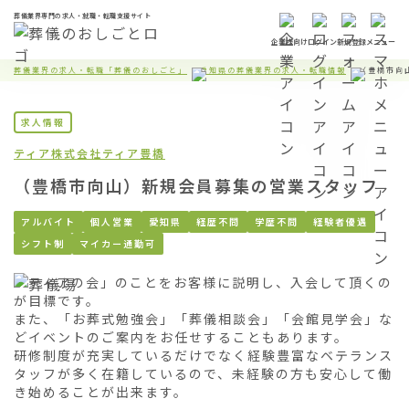
葬儀業界専門の求人・就職・転職支援サイト
企業様向け
ログイン
新規登録
メニュー
葬儀業界の求人・転職「葬儀のおしごと」
愛知県の葬儀業界の求人・転職情報
（豊橋市向
求人情報
ティア株式会社
ティア豊橋
（豊橋市向山）新規会員募集の営業スタッフ
アルバイト
個人営業
愛知県
経歴不問
学歴不問
経験者優遇
シフト制
マイカー通勤可
「ティアの会」のことをお客様に説明し、入会して頂くの
が目標です。

また、「お葬式勉強会」「葬儀相談会」「会館見学会」な
どイベントのご案内をお任せすることもあります。

研修制度が充実しているだけでなく経験豊富なベテランス
タッフが多く在籍しているので、未経験の方も安心して働
き始めることが出来ます。
