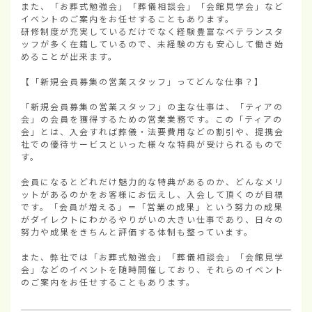
また、「お葬式勉強会」「葬儀相談会」「会館見学会」など
イベントのご案内をお任せすることもあります。

研修制度が充実しているだけでなく経験豊富なベテランスタ
ッフが多く在籍しているので、未経験の方も安心して働き始
めることが出来ます。

【「新規会員募集の営業スタッフ」ってどんな仕事？】

「新規会員募集の営業スタッフ」の主な仕事は、「ティアの
会」の会員を獲得するための営業業務です。この「ティアの
会」とは、入会すれば葬儀・法要費用などの割引や、提携会
社での優待サービスといった様々な特典が受けられるもので
す。

会員になるとどれだけ魅力的な特典があるのか、どんなメリ
ットがあるのかをお客様にお伝えし、入会して頂くのが目標
です。「会員が増える」＝「営業の成果」という努力の成果
がダイレクトにわかるやりがいの大きい仕事であり、日々の
努力や成果をきちんと評価する体制も整っています。

また、弊社では「お葬式勉強会」「葬儀相談会」「会館見学
会」などのイベントを随時開催しており、それらのイベント
のご案内をお任せすることもあります。