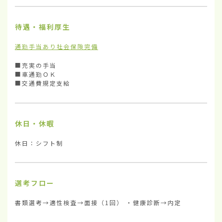
待遇・福利厚生
通勤手当あり
社会保険完備
■充実の手当

■車通勤ＯＫ

■交通費規定支給
休日・休暇
休日：シフト制
選考フロー
書類選考→適性検査→面接（1回） ・健康診断→内定