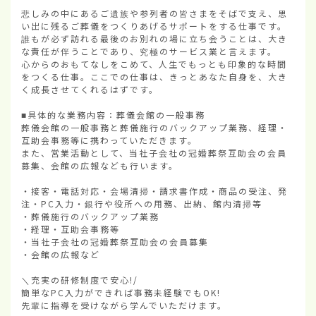
悲しみの中にあるご遺族や参列者の皆さまをそばで支え、思
い出に残るご葬儀をつくりあげるサポートをする仕事です。

誰もが必ず訪れる最後のお別れの場に立ち会うことは、大き
な責任が伴うことであり、究極のサービス業と言えます。

心からのおもてなしをこめて、人生でもっとも印象的な時間
をつくる仕事。ここでの仕事は、きっとあなた自身を、大き
く成長させてくれるはずです。

■具体的な業務内容：葬儀会館の一般事務

葬儀会館の一般事務と葬儀施行のバックアップ業務、経理・
互助会事務等に携わっていただきます。

また、営業活動として、当社子会社の冠婚葬祭互助会の会員
募集、会館の広報なども行います。

・接客・電話対応・会場清掃・請求書作成・商品の受注、発
注・PC入力・銀行や役所への用務、出納、館内清掃等

・葬儀施行のバックアップ業務

・経理・互助会事務等

・当社子会社の冠婚葬祭互助会の会員募集

・会館の広報など

＼充実の研修制度で安心!/

簡単なPC入力ができれば事務未経験でもOK!

先輩に指導を受けながら学んでいただけます。