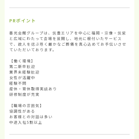
PRポイント
善光会館グループは、筑豊エリアを中心に福岡・宗像・筑紫
と広域にわたって斎場を展開し、地元に根付いたサービス
で、故人を偲ぶ尊く厳かなご葬儀を真心込めてお手伝いさせ
ていただいております。

【働く環境】

第二新卒歓迎

業界未経験歓迎

女性が活躍中

経験不問

産休・育休取得実績あり

研修制度が充実

【職場の雰囲気】

協調性がある

お客様との対話は多い

中途入社5割以上