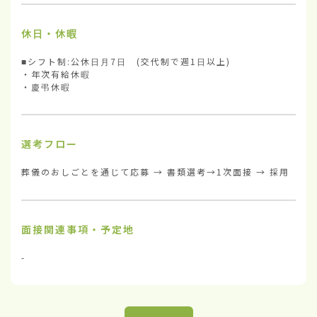
休日・休暇
■シフト制:公休日月7日　(交代制で週1日以上) 　

・年次有給休暇

・慶弔休暇
選考フロー
葬儀のおしごとを通じて応募 → 書類選考→1次面接 → 採用
面接関連事項・予定地
-