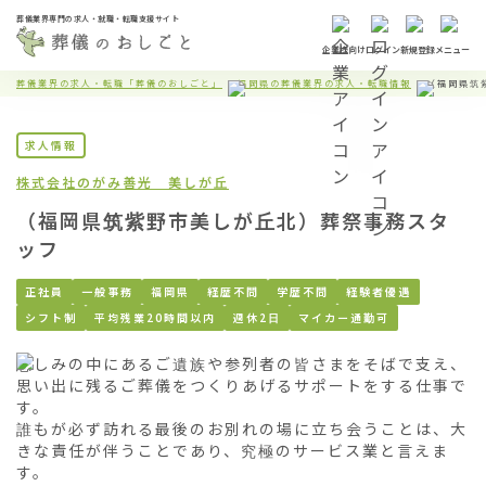
葬儀業界専門の求人・就職・転職支援サイト
企業様向け
ログイン
新規登録
メニュー
葬儀業界の求人・転職「葬儀のおしごと」
福岡県の葬儀業界の求人・転職情報
（福岡県筑
求人情報
株式会社のがみ
善光 美しが丘
（福岡県筑紫野市美しが丘北）葬祭事務スタ
ッフ
正社員
一般事務
福岡県
経歴不問
学歴不問
経験者優遇
シフト制
平均残業20時間以内
週休2日
マイカー通勤可
悲しみの中にあるご遺族や参列者の皆さまをそばで支え、
思い出に残るご葬儀をつくりあげるサポートをする仕事で
す。

誰もが必ず訪れる最後のお別れの場に立ち会うことは、大
きな責任が伴うことであり、究極のサービス業と言えま
す。
