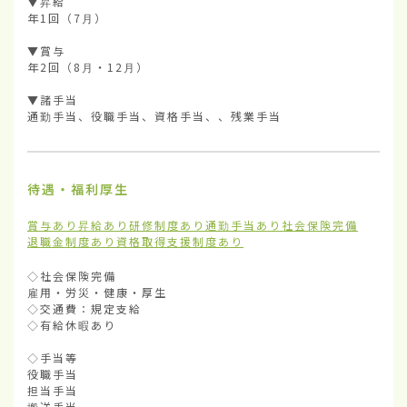
▼昇給　

年1回（7月）

▼賞与　

年2回（8月・12月）

▼諸手当

通勤手当、役職手当、資格手当、、残業手当
待遇・福利厚生
賞与あり
昇給あり
研修制度あり
通勤手当あり
社会保険完備
退職金制度あり
資格取得支援制度あり
◇社会保険完備

雇用・労災・健康・厚生

◇交通費：規定支給

◇有給休暇あり

◇手当等

役職手当

担当手当

搬送手当
