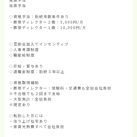
当直手当

◇資格手当：勤続年数条件あり

・葬祭ディレクター２級：5,000円/月

・葬祭ディレクター１級：10,000円/月

◇互助会加入でインセンティブ

◇人事考課制度

◇職能給制度

◇昇給・賞与あり

◇退職金制度：勤続３年以上

◇資格取得補助

・葬祭ディレクター：受験料・交通費も全額会社負担

※不合格でも２回まで支給

・大型免許：全額負担

※規定あり

◇転勤した方には

・借り上げ社宅あり

・家賃光熱費すべて会社負担