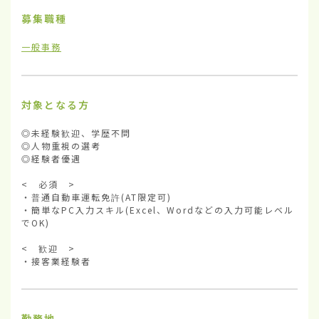
募集職種
一般事務
対象となる方
◎未経験歓迎、学歴不問

◎人物重視の選考

◎経験者優遇

<　必須　>

・普通自動車運転免許(AT限定可)

・簡単なPC入力スキル(Excel、Wordなどの入力可能レベル
でOK)

<　歓迎　>

・接客業経験者
勤務地